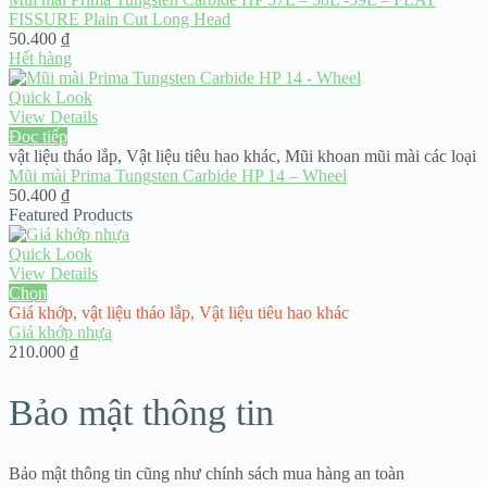
FISSURE Plain Cut Long Head
50.400
₫
Hết hàng
Quick Look
View Details
Đọc tiếp
vật liệu tháo lắp
,
Vật liệu tiêu hao khác
,
Mũi khoan mũi mài các loại
Mũi mài Prima Tungsten Carbide HP 14 – Wheel
50.400
₫
Featured Products
Quick Look
View Details
Chọn
Giá khớp
,
vật liệu tháo lắp
,
Vật liệu tiêu hao khác
Giá khớp nhựa
210.000
₫
Bảo mật thông tin
Bảo mật thông tin cũng như chính sách mua hàng an toàn