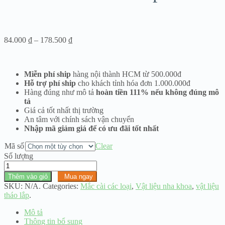
Khoảng
84.000
₫
–
178.500
₫
giá:
từ
84.000 ₫
Miễn phí ship
hàng nội thành HCM từ 500.000đ
đến
Hỗ trợ phí ship
cho khách tỉnh hóa đơn 1.000.000đ
178.500 ₫
Hàng đúng như mô tả
hoàn tiền 111% nếu không đúng mô
tả
Giá cả tốt nhất thị trường
An tâm với chính sách vận chuyển
Nhập mã giảm giá để có ưu đãi tốt nhất
Mã số
Clear
Số lượng
Mắc
cài
Thêm vào giỏ
Mua ngay
đôi
SKU:
N/A
.
Categories:
Mắc cài các loại
,
Vật liệu nha khoa
,
vật liệu
tháo
tháo lắp
.
lắp
số
Mô tả
lượng
Thông tin bổ sung