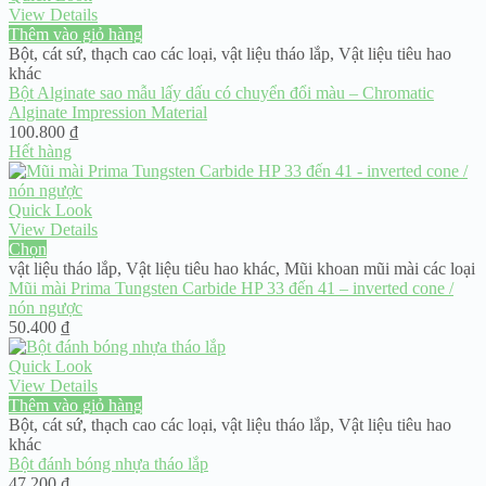
39.000 ₫.
View Details
Thêm vào giỏ hàng
Bột, cát sứ, thạch cao các loại
,
vật liệu tháo lắp
,
Vật liệu tiêu hao
khác
Bột Alginate sao mẫu lấy dấu có chuyển đổi màu – Chromatic
Alginate Impression Material
100.800
₫
Hết hàng
Quick Look
View Details
Chọn
vật liệu tháo lắp
,
Vật liệu tiêu hao khác
,
Mũi khoan mũi mài các loại
Mũi mài Prima Tungsten Carbide HP 33 đến 41 – inverted cone /
nón ngược
50.400
₫
Quick Look
View Details
Thêm vào giỏ hàng
Bột, cát sứ, thạch cao các loại
,
vật liệu tháo lắp
,
Vật liệu tiêu hao
khác
Bột đánh bóng nhựa tháo lắp
47.200
₫