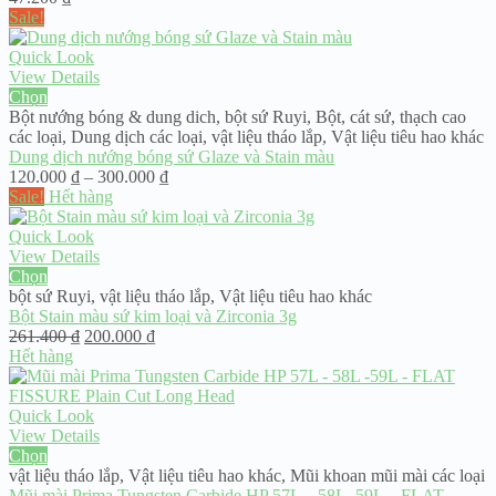
Sale!
Quick Look
View Details
Chọn
Bột nướng bóng & dung dich
,
bột sứ Ruyi
,
Bột, cát sứ, thạch cao
các loại
,
Dung dịch các loại
,
vật liệu tháo lắp
,
Vật liệu tiêu hao khác
Dung dịch nướng bóng sứ Glaze và Stain màu
Khoảng
120.000
₫
–
300.000
₫
giá:
Sale!
Hết hàng
từ
120.000 ₫
Quick Look
đến
View Details
300.000 ₫
Chọn
bột sứ Ruyi
,
vật liệu tháo lắp
,
Vật liệu tiêu hao khác
Bột Stain màu sứ kim loại và Zirconia 3g
Giá
Giá
261.400
₫
200.000
₫
gốc
hiện
Hết hàng
là:
tại
261.400 ₫.
là:
200.000 ₫.
Quick Look
View Details
Chọn
vật liệu tháo lắp
,
Vật liệu tiêu hao khác
,
Mũi khoan mũi mài các loại
Mũi mài Prima Tungsten Carbide HP 57L – 58L -59L – FLAT