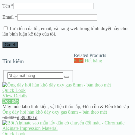
Tên
*
Email
*
Lưu tên của tôi, email, và trang web trong trình duyệt này cho
lần bình luận kế tiếp của tôi.
Related Products
Tìm kiếm
Sale!
Hết hàng
Quick Look
View Details
Đọc tiếp
Máy móc labo linh kiện
,
vật liệu tháo lắp
,
Đèn cồn & Đèn khò sáp
Ống dây hơi hàn khò dây oxy gas 8mm – bán theo mét
Giá
Giá
50.400
₫
39.000
₫
gốc
hiện
là:
tại
50.400 ₫.
là:
Quick Look