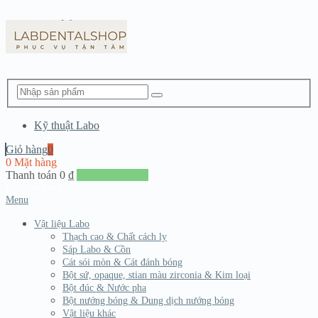
Kỹ thuật Labo
Giỏ hàng
0
0 Mặt hàng
Thanh toán
0
₫
Đến giang hàng
Menu
Vật liệu Labo
Thạch cao & Chất cách ly
Sáp Labo & Cồn
Cát sói mòn & Cát đánh bóng
Bột sứ, opaque, stian màu zirconia & Kim loại
Bột đúc & Nước pha
Bột nướng bóng & Dung dịch nướng bóng
Vật liệu khác