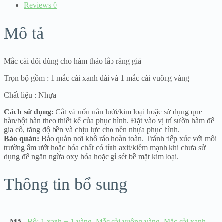
Reviews
0
Mô tả
Mắc cài đôi dùng cho hàm tháo lắp răng giả
Trọn bộ gồm : 1 mắc cài xanh dài và 1 mắc cài vuông vàng
Chất liệu : Nhựa
Cách sử dụng:
Cắt và uốn nắn lưới/kim loại hoặc sử dụng que
hàn/bột hàn theo thiết kế của phục hình. Đặt vào vị trí sườn hàm để
gia cố, tăng độ bền và chịu lực cho nền nhựa phục hình.
Bảo quản:
Bảo quản nơi khô ráo hoàn toàn. Tránh tiếp xúc với môi
trường ẩm ướt hoặc hóa chất có tính axit/kiềm mạnh khi chưa sử
dụng để ngăn ngừa oxy hóa hoặc gỉ sét bề mặt kim loại.
Thông tin bổ sung
Mã
Bộ: 1 xanh + 1 vàng
,
Mắc cài vuông vàng
,
Mắc cài xanh