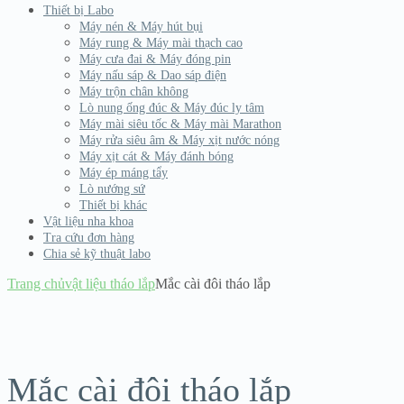
Thiết bị Labo
Máy nén & Máy hút bụi
Máy rung & Máy mài thạch cao
Máy cưa đai & Máy đóng pin
Máy nấu sáp & Dao sáp điện
Máy trộn chân không
Lò nung ống đúc & Máy đúc ly tâm
Máy mài siêu tốc & Máy mài Marathon
Máy rửa siêu âm & Máy xịt nước nóng
Máy xịt cát & Máy đánh bóng
Máy ép máng tẩy
Lò nướng sứ
Thiết bị khác
Vật liệu nha khoa
Tra cứu đơn hàng
Chia sẻ kỹ thuật labo
Trang chủ
vật liệu tháo lắp
Mắc cài đôi tháo lắp
Mắc cài đôi tháo lắp