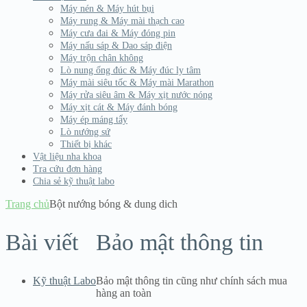
Máy nén & Máy hút bụi
Máy rung & Máy mài thạch cao
Máy cưa đai & Máy đóng pin
Máy nấu sáp & Dao sáp điện
Máy trộn chân không
Lò nung ống đúc & Máy đúc ly tâm
Máy mài siêu tốc & Máy mài Marathon
Máy rửa siêu âm & Máy xịt nước nóng
Máy xịt cát & Máy đánh bóng
Máy ép máng tẩy
Lò nướng sứ
Thiết bị khác
Vật liệu nha khoa
Tra cứu đơn hàng
Chia sẻ kỹ thuật labo
Trang chủ
Bột nướng bóng & dung dich
Bài viết
Bảo mật thông tin
Kỹ thuật Labo
Bảo mật thông tin cũng như chính sách mua
hàng an toàn