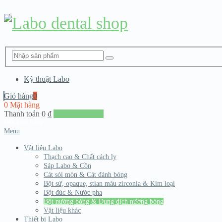
Kỹ thuật Labo
Giỏ hàng
0
0 Mặt hàng
Thanh toán
0
₫
Đến giang hàng
Menu
Vật liệu Labo
Thạch cao & Chất cách ly
Sáp Labo & Cồn
Cát sói mòn & Cát đánh bóng
Bột sứ, opaque, stian màu zirconia & Kim loại
Bột đúc & Nước pha
Bột nướng bóng & Dung dịch nướng bóng
Vật liệu khác
Thiết bị Labo