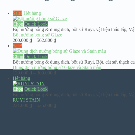
Sale!
Hết hàng
Chọn
Quick Look
Bột nướng bóng & dung dich
,
bột sứ Ruyi
,
vật liệu tháo lắp
,
Vật
Bột nướng bóng sứ Glaze
Khoảng
200.000
₫
–
562.800
₫
giá:
Sale!
từ
200.000 ₫
Chọn
Quick Look
đến
Bột nướng bóng & dung dich
,
bột sứ Ruyi
,
Bột, cát sứ, thạch ca
562.800 ₫
Dung dịch nướng bóng sứ Glaze và Stain màu
Khoảng
120.000
₫
–
300.000
₫
giá:
Hết hàng
từ
120.000 ₫
Chọn
Quick Look
đến
Bột nướng bóng & dung dich
,
bột sứ Ruyi
,
vật liệu tháo lắp
,
Vật
300.000 ₫
RUYI STAIN
Khoảng
231.000
₫
–
525.000
₫
giá:
từ
231.000 ₫
đến
525.000 ₫