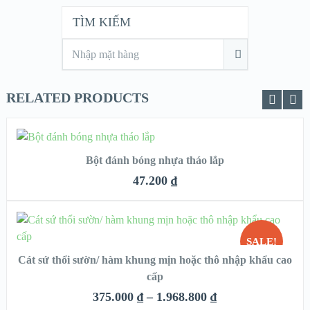
TÌM KIẾM
RELATED PRODUCTS
THÊM VÀO GIỎ HÀNG
Bột đánh bóng nhựa tháo lắp
QUICK LOOK
47.200
₫
VIEW DETAILS
CHỌN
SALE!
Cát sứ thổi sườn/ hàm khung mịn hoặc thô nhập khẩu cao
QUICK LOOK
cấp
VIEW DETAILS
375.000
₫
–
1.968.800
₫