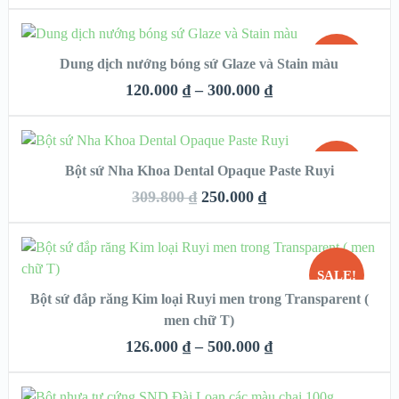
CHỌN
SALE!
Dung dịch nướng bóng sứ Glaze và Stain màu
QUICK LOOK
120.000
₫
–
300.000
₫
VIEW DETAILS
CHỌN
SALE!
Bột sứ Nha Khoa Dental Opaque Paste Ruyi
QUICK LOOK
309.800
₫
250.000
₫
HẾT
VIEW DETAILS
HÀNG
CHỌN
SALE!
Bột sứ đắp răng Kim loại Ruyi men trong Transparent (
QUICK LOOK
men chữ T)
HẾT
VIEW DETAILS
126.000
₫
–
500.000
₫
HÀNG
CHỌN