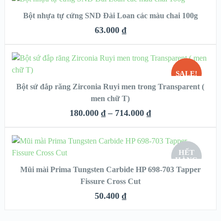
Bột nhựa tự cứng SND Đài Loan các màu chai 100g
QUICK LOOK
63.000
₫
VIEW DETAILS
CHỌN
SALE!
Bột sứ đắp răng Zirconia Ruyi men trong Transparent (
QUICK LOOK
men chữ T)
HẾT
VIEW DETAILS
180.000
₫
–
714.000
₫
HÀNG
CHỌN
HẾT
HÀNG
Mũi mài Prima Tungsten Carbide HP 698-703 Tapper
QUICK LOOK
Fissure Cross Cut
VIEW DETAILS
50.400
₫