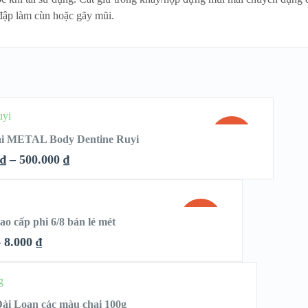
 đập làm cùn hoặc gãy mũi.
SALE!
oại METAL Body Dentine Ruyi
₫
–
500.000
₫
HẾT
CK LOOK
HÀNG
SALE!
o cấp phi 6/8 bán lẻ mét
 DETAILS
–
8.000
₫
HẾT
 LOOK
HÀNG
ài Loan các màu chai 100g