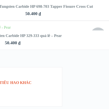
Tungsten Carbide HP 698-703 Tapper Fissure Cross Cut
50.400
₫
QUICK LOOK
HẾT
en Carbide HP 329-333 quả lê – Pear
HÀNG
VIEW DETAILS
50.400
₫
QUICK LOOK
VIEW DETAILS
 TIÊU HAO KHÁC