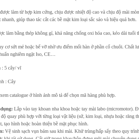
ược làm từ hợp kim cứng, chịu được nhiệt độ cao và chịu độ mài mòn 
ắt nhanh, giúp thao tác cắt các bề mặt kim loại sắc sảo và hiệu quả hơn.
c làm bằng thép không gỉ, khả năng chống oxi hóa cao, kéo dài tuổi t
y cơ sứt mẻ hoặc bể vỡ nhờ ưu điểm mối hàn ở phần cổ chuôi. Chất l
chuẩn nghiêm ngặt Iso, CE…
: 5 cây/ vĩ
nh : Cây
 xem catalogue ở hình ảnh mô tả để chọn mã hàng phù hợp.
 dụng:
Lắp vào tay khoan nha khoa hoặc tay mài labo (micromotor). Đ
 độ quay phù hợp với từng loại vật liệu (sứ, kim loại, nhựa hoặc răng th
t, tạo hình hoặc hoàn thiện bề mặt phục hình.
n:
Vệ sinh sạch vụn bám sau khi mài. Khử trùng/hấp sấy theo quy trìn
ớc khi tái sử dụng. Cất giữ trong khay/hộp đựng mũi mài chuyên dụng 