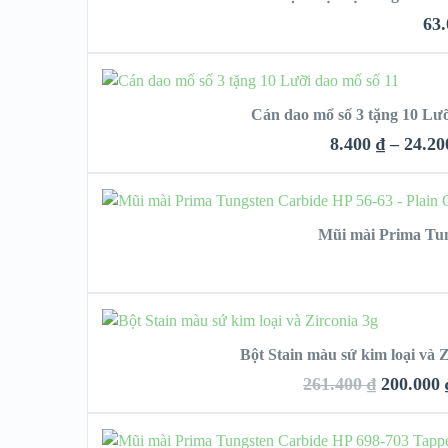
VIEW D
63
QUIC
CHỌN
Cán dao mổ số 3 tặng 10 Lưỡ
VIEW 
8.400
₫
–
24.2
QUICK LOO
CH
Mũi mài Prima Tun
VIEW DETAI
CHỌN
Bột Stain màu sứ kim loại và Z
261.400
₫
200.000
QUICK LOOK