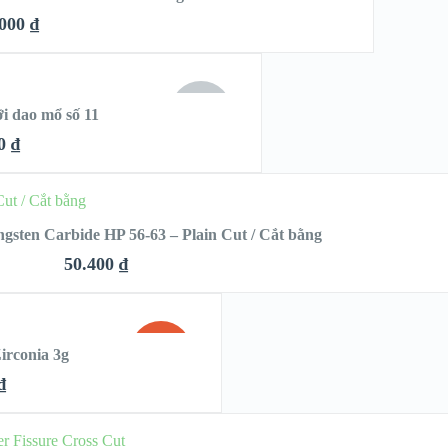
ETAILS
.000
₫
K LOOK
HẾT
i dao mổ số 11
HÀNG
DETAILS
00
₫
K
ỌN
gsten Carbide HP 56-63 – Plain Cut / Cắt bằng
LS
50.400
₫
QUICK LOOK
SALE!
irconia 3g
VIEW DETAILS
₫
HẾT
HÀNG
CHỌN