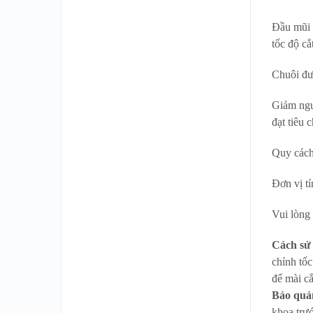
Đầu mũi đ
tốc độ c
Chuôi đượ
Giảm ngu
đạt tiêu 
Quy cách 
Đơn vị tí
Vui lòng
Cách sử
chỉnh tốc
để mài cắ
Bảo quả
khoa trư