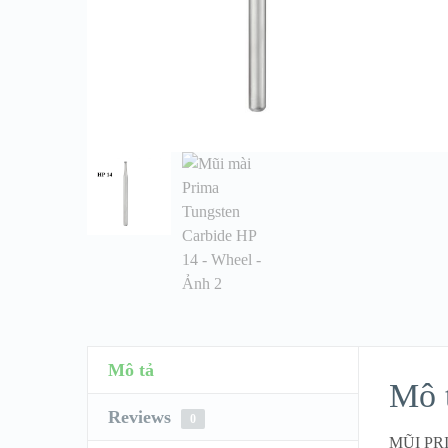
Mô tả
Mô 
Reviews
0
MŨI PR