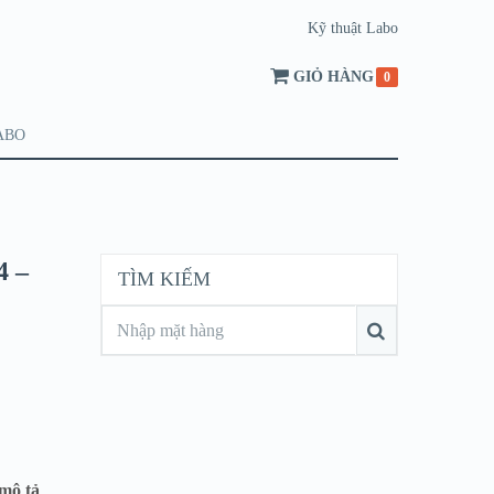
Kỹ thuật Labo
GIỎ HÀNG
0
ABO
4 –
TÌM KIẾM
mô tả