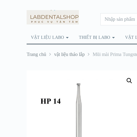
VẬT LIỆU LABO
THIẾT BỊ LABO
VẬT 
Trang chủ
vật liệu tháo lắp
Mũi mài Prima Tungst