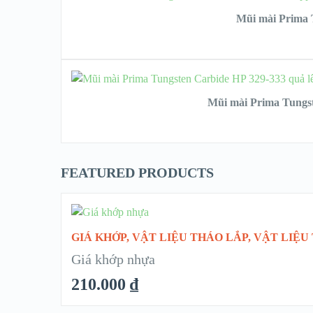
Mũi mài Prima 
VIEW DETAILS
CHỌN
Mũi mài Prima Tungst
FEATURED PRODUCTS
CHỌN
GIÁ KHỚP
,
VẬT LIỆU THÁO LẮP
,
VẬT LIỆU
Giá khớp nhựa
210.000
₫
QUICK LOOK