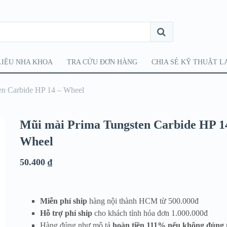
LIỆU NHA KHOA
TRA CỨU ĐƠN HÀNG
CHIA SẺ KỸ THUẬT L
en Carbide HP 14 – Wheel
Mũi mài Prima Tungsten Carbide HP 1
Wheel
50.400
₫
Miễn phí ship
hàng nội thành HCM từ 500.000đ
Hỗ trợ phí ship
cho khách tỉnh hóa đơn 1.000.000đ
Hàng đúng như mô tả
hoàn tiền 111% nếu không đúng 