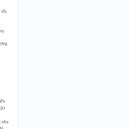
tốt,
họ.
ượng
iều
ật)
h nha
để