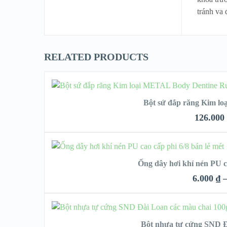
tránh va
RELATED PRODUCTS
CHỌN
Bột sứ đắp răng Kim l
126.000
QUI
CHỌN
Ống dây hơi khí nén PU ca
VIEW
6.000
₫
QUICK
CHỌN
Bột nhựa tự cứng SND Đ