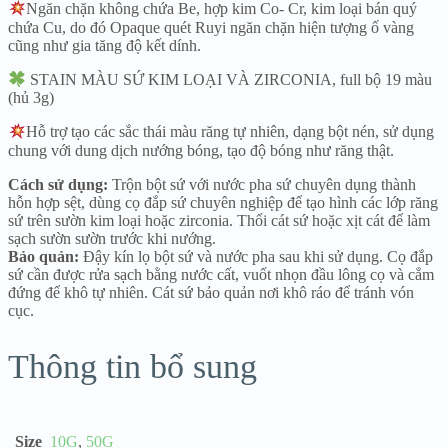
Ngăn chặn không chứa Be, hợp kim Co- Cr, kim loại bán quý
chứa Cu, do đó Opaque quét Ruyi ngăn chặn hiện tượng ố vàng
cũng như gia tăng độ kết dính.
STAIN MÀU SỨ KIM LOẠI VÀ ZIRCONIA, full bộ 19 màu
(hủ 3g)
Hỗ trợ tạo các sắc thái màu răng tự nhiên, dạng bột nén, sử dụng
chung với dung dịch nướng bóng, tạo độ bóng như răng thật.
Cách sử dụng:
Trộn bột sứ với nước pha sứ chuyên dụng thành
hỗn hợp sệt, dùng cọ đắp sứ chuyên nghiệp để tạo hình các lớp răng
sứ trên sườn kim loại hoặc zirconia. Thổi cát sứ hoặc xịt cát để làm
sạch sườn sườn trước khi nướng.
Bảo quản:
Đậy kín lọ bột sứ và nước pha sau khi sử dụng. Cọ đắp
sứ cần được rửa sạch bằng nước cất, vuốt nhọn đầu lông cọ và cắm
đứng để khô tự nhiên. Cát sứ bảo quản nơi khô ráo để tránh vón
cục.
Thông tin bổ sung
Size
10G
,
50G