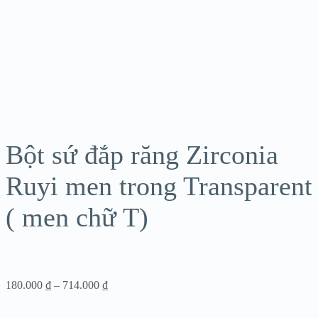
Bột sứ đắp răng Zirconia
Ruyi men trong Transparent
( men chữ T)
Khoảng
180.000
₫
–
714.000
₫
giá:
từ