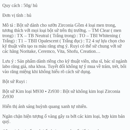
số
Quy cách : 50g/ hủ
lượng
Đơn vị tính : hủ
Mô tả : Bột sứ dành cho sườn Zirconia Gồm 4 loại men trong,
tương thích với mọi loại bột sứ trên thị trường. – TM Clear ( men
trong) : TX – TB Neutral ( Trắng trong) : TO – TBI Whitening (
Trắng) : T1 – TBII Opalescent ( Trắng đục) : T2 4 sự lựa chọn cho
kỹ thuật viên tạo ra màu răng ưng ý. Ruyi có thể sử chung với sứ
các hãng Noritake, Ceremco, Vita, Shofu, Creation…
Lưu ý : Sản phẩm dành riêng cho kỹ thuật viên, nha sĩ, bác sĩ ngành
labo răng giả, nha khoa. Tuyết đối không tự ý mua về trám, trét, bôi
vào răng miệng khi không hiểu rõ cách sử dụng.
Bột sứ Ruyi :
Bột sứ Kim loại M930 • Zr930 : Bột sứ không kim loại Zirconia
Zr930
Hiển thị ánh sáng huỳnh quang xanh tự nhiên.
Ngăn chặn hiện tượng ố vàng gây ra bởi các kim loại, hợp kim bán
quý.