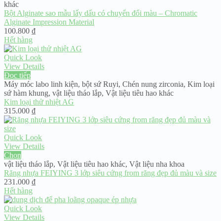
khác
Bột Alginate sao mẫu lấy dấu có chuyển đổi màu – Chromatic
Alginate Impression Material
100.800
₫
Hết hàng
Quick Look
View Details
Đọc tiếp
Máy móc labo linh kiện
,
bột sứ Ruyi
,
Chén nung zirconia
,
Kim loại
sứ hàm khung
,
vật liệu tháo lắp
,
Vật liệu tiêu hao khác
Kim loại thử nhiệt AG
315.000
₫
Quick Look
View Details
Chọn
vật liệu tháo lắp
,
Vật liệu tiêu hao khác
,
Vật liệu nha khoa
Răng nhựa FEIYING 3 lớp siêu cứng from răng đẹp đủ màu và size
231.000
₫
Hết hàng
Quick Look
View Details