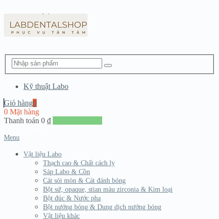
Kỹ thuật Labo
Giỏ hàng
0
0 Mặt hàng
Thanh toán
0
₫
Đến giang hàng
Menu
Vật liệu Labo
Thạch cao & Chất cách ly
Sáp Labo & Cồn
Cát sói mòn & Cát đánh bóng
Bột sứ, opaque, stian màu zirconia & Kim loại
Bột đúc & Nước pha
Bột nướng bóng & Dung dịch nướng bóng
Vật liệu khác