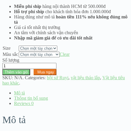
180.000 ₫
Miễn phí ship
hàng nội thành HCM từ 500.000đ
đến
Hỗ trợ phí ship
cho khách tỉnh hóa đơn 1.000.000đ
714.000 ₫
Hàng đúng như mô tả
hoàn tiền 111% nếu không đúng mô
tả
Giá cả tốt nhất thị trường
An tâm với chính sách vận chuyển
Nhập mã giảm giá để có ưu đãi tốt nhất
Size
Màu sắc
Clear
Số lượng
Bột
sứ
Thêm vào giỏ
Mua ngay
đắp
SKU:
N/A
.
Categories:
bột sứ Ruyi
,
vật liệu tháo lắp
,
Vật liệu tiêu
răng
hao khác
.
Zirconia
Ruyi
Mô tả
men
Thông tin bổ sung
trong
Reviews
0
Transparent
(
Mô tả
men
chữ
T)