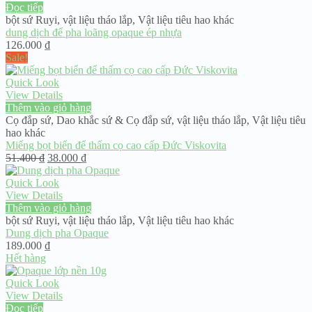
Đọc tiếp
bột sứ Ruyi
,
vật liệu tháo lắp
,
Vật liệu tiêu hao khác
dung dịch để pha loãng opaque ép nhựa
126.000
₫
Sale!
Quick Look
View Details
Thêm vào giỏ hàng
Cọ đắp sứ
,
Dao khắc sứ & Cọ đắp sứ
,
vật liệu tháo lắp
,
Vật liệu tiêu
hao khác
Miếng bọt biển để thấm cọ cao cấp Đức Viskovita
Giá
Giá
51.400
₫
38.000
₫
gốc
hiện
là:
tại
Quick Look
51.400 ₫.
là:
View Details
38.000 ₫.
Thêm vào giỏ hàng
bột sứ Ruyi
,
vật liệu tháo lắp
,
Vật liệu tiêu hao khác
Dung dịch pha Opaque
189.000
₫
Hết hàng
Quick Look
View Details
Đọc tiếp