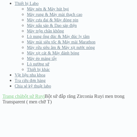
Thiết bị Labo
Máy nén & Máy hút bụi
Máy rung & Máy mài thạch cao
Máy cưa đai & Máy đóng pin
Máy nấu sáp & Dao sáp điện
Máy trộn chân không
Lò nung ống đúc & Máy đúc ly tâm
Máy mài siêu tốc & Máy mài Marathon
Máy rửa siêu âm & Máy xịt nước nóng
Máy xịt cát & Máy đánh bóng
Máy ép máng tẩy
Lò nướng sứ
Thiết bị khác
Vật liệu nha khoa
Tra cứu đơn hàng
Chia sẻ kỹ thuật labo
Trang chủ
bột sứ Ruyi
Bột sứ đắp răng Zirconia Ruyi men trong
Transparent ( men chữ T)
Sale!
Hết hàng