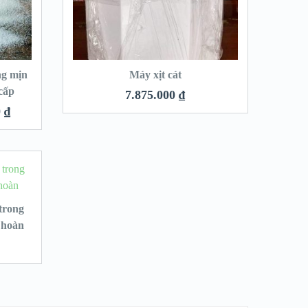
ng mịn
Máy xịt cát
cấp
7.875.000
₫
0
₫
 trong
 hoàn