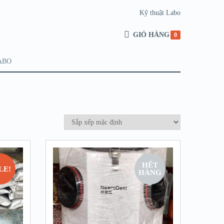
Kỹ thuật Labo
GIỎ HÀNG
0
ABO
HẾT
LE!
HÀNG