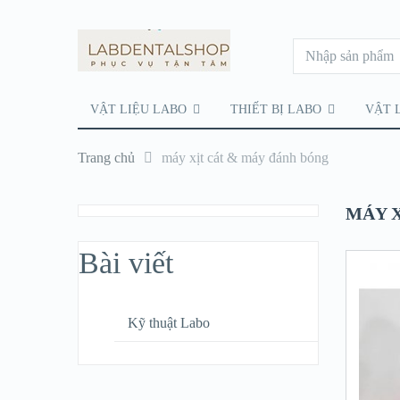
VẬT LIỆU LABO
THIẾT BỊ LABO
VẬT 
Trang chủ
máy xịt cát & máy đánh bóng
MÁY 
Bài viết
Kỹ thuật Labo