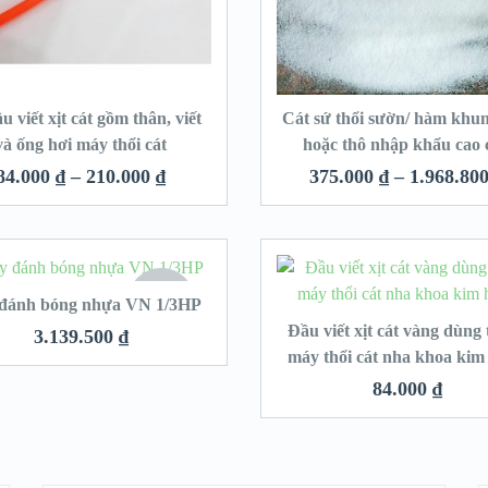
u viết xịt cát gồm thân, viết
Cát sứ thổi sườn/ hàm khu
và ống hơi máy thổi cát
hoặc thô nhập khẩu cao 
84.000
₫
–
210.000
₫
375.000
₫
–
1.968.80
HẾT
đánh bóng nhựa VN 1/3HP
HÀNG
Đầu viết xịt cát vàng dùng
3.139.500
₫
máy thổi cát nha khoa kim
84.000
₫