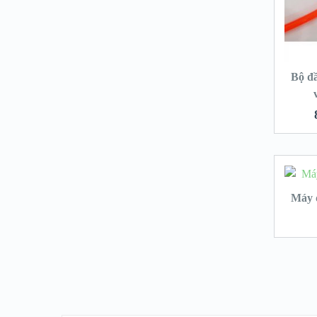
Bộ đầ
Máy 