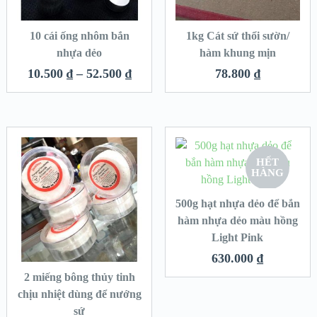
10 cái ống nhôm bắn
1kg Cát sứ thổi sườn/
nhựa dẻo
hàm khung mịn
10.500
₫
–
52.500
₫
78.800
₫
HẾT
HÀNG
500g hạt nhựa dẻo để bắn
hàm nhựa dẻo màu hồng
Light Pink
630.000
₫
2 miếng bông thủy tinh
chịu nhiệt dùng để nướng
sứ