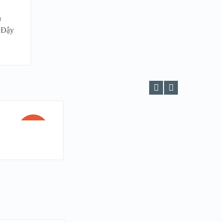
a
. Đậy
SALE!
HẾT
HÀNG