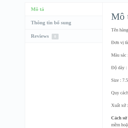
Mô tả
Mô 
Thông tin bổ sung
Tên hàng
Reviews
0
Đơn vị t
Màu sác 
Độ dày 
Size : 7.
Quy cách
Xuất xứ 
Cách sử
mềm hoặc