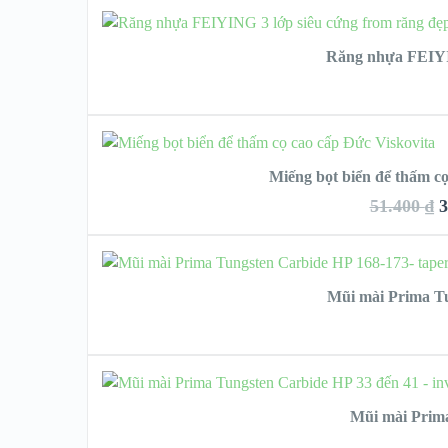
QUICK LOOK
C
Răng nhựa FEIYIN
VIEW DETAILS
THÊM VÀO GIỎ HÀ
Miếng bọt biển để thấm cọ
51.400
₫
3
QUICK 
C
Mũi mài Prima Tun
VIEW DE
Mũi mài Prima