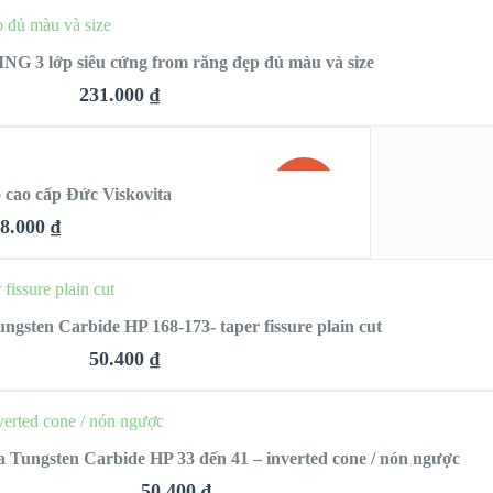
HỌN
G 3 lớp siêu cứng from răng đẹp đủ màu và size
231.000
₫
QUICK LOOK
NG
SALE!
 cao cấp Đức Viskovita
VIEW DETAILS
8.000
₫
LOOK
HỌN
gsten Carbide HP 168-173- taper fissure plain cut
TAILS
50.400
₫
QUICK LOOK
CHỌN
 Tungsten Carbide HP 33 đến 41 – inverted cone / nón ngược
VIEW DETAILS
50.400
₫