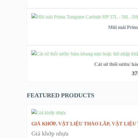
Mũi mài Prim
CHỌ
Cát sứ thổi sườn/ h
37
FEATURED PRODUCTS
CHỌN
GIÁ KHỚP
,
VẬT LIỆU THÁO LẮP
,
VẬT LIỆU
Giá khớp nhựa