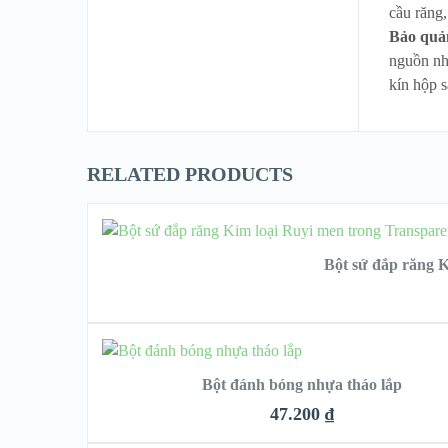
cầu răng,
Bảo quả
nguồn nhi
kín hộp 
RELATED PRODUCTS
C
Bột sứ đắp răng K
THÊM VÀO GIỎ HÀNG
Bột đánh bóng nhựa tháo lắp
47.200
₫