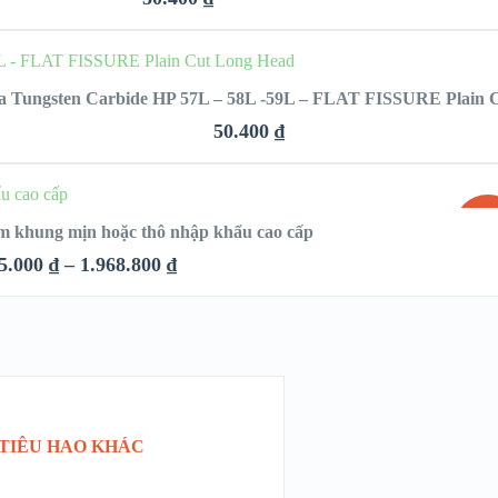
QUICK LOOK
CHỌN
a Tungsten Carbide HP 57L – 58L -59L – FLAT FISSURE Plain 
VIEW DETAILS
50.400
₫
QUICK LOOK
N
SAL
àm khung mịn hoặc thô nhập khẩu cao cấp
VIEW DETAILS
5.000
₫
–
1.968.800
₫
QUICK LOOK
VIEW DETAILS
 TIÊU HAO KHÁC