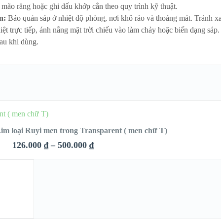
 mão răng hoặc ghi dấu khớp cắn theo quy trình kỹ thuật.
n:
Bảo quản sáp ở nhiệt độ phòng, nơi khô ráo và thoáng mát. Tránh x
ệt trực tiếp, ánh nắng mặt trời chiếu vào làm chảy hoặc biến dạng sáp
sau khi dùng.
HỌN
im loại Ruyi men trong Transparent ( men chữ T)
126.000
₫
–
500.000
₫
QUICK LOOK
VIEW DETAILS