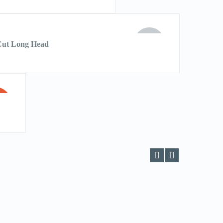
HẾT
Cut Long Head
HÀNG
E!