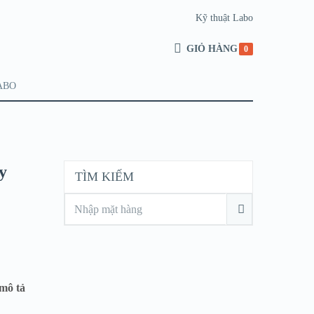
Kỹ thuật Labo
GIỎ HÀNG
0
ABO
y
TÌM KIẾM
mô tả