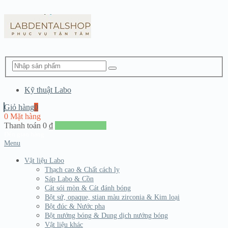
Kỹ thuật Labo
Giỏ hàng
0
0 Mặt hàng
Thanh toán
0
₫
Đến giang hàng
Menu
Vật liệu Labo
Thạch cao & Chất cách ly
Sáp Labo & Cồn
Cát sói mòn & Cát đánh bóng
Bột sứ, opaque, stian màu zirconia & Kim loại
Bột đúc & Nước pha
Bột nướng bóng & Dung dịch nướng bóng
Vật liệu khác