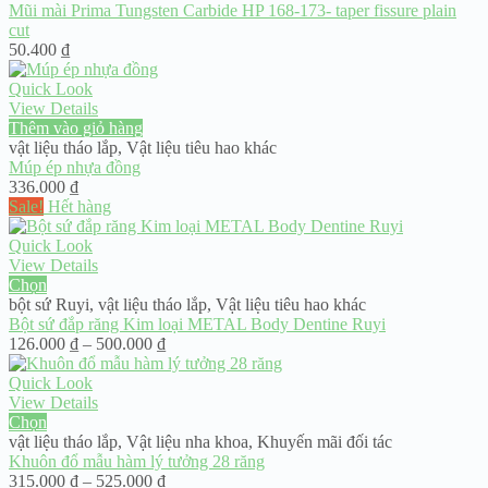
Mũi mài Prima Tungsten Carbide HP 168-173- taper fissure plain
cut
50.400
₫
Quick Look
View Details
Thêm vào giỏ hàng
vật liệu tháo lắp
,
Vật liệu tiêu hao khác
Múp ép nhựa đồng
336.000
₫
Sale!
Hết hàng
Quick Look
View Details
Chọn
bột sứ Ruyi
,
vật liệu tháo lắp
,
Vật liệu tiêu hao khác
Bột sứ đắp răng Kim loại METAL Body Dentine Ruyi
Khoảng
126.000
₫
–
500.000
₫
giá:
từ
Quick Look
126.000 ₫
View Details
đến
Chọn
500.000 ₫
vật liệu tháo lắp
,
Vật liệu nha khoa
,
Khuyến mãi đối tác
Khuôn đổ mẫu hàm lý tưởng 28 răng
Khoảng
315.000
₫
–
525.000
₫