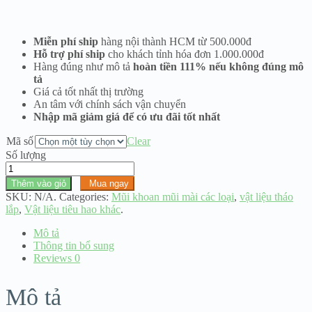
giá:
từ
210.000 ₫
Miễn phí ship
hàng nội thành HCM từ 500.000đ
đến
Hỗ trợ phí ship
cho khách tỉnh hóa đơn 1.000.000đ
399.000 ₫
Hàng đúng như mô tả
hoàn tiền 111% nếu không đúng mô
tả
Giá cả tốt nhất thị trường
An tâm với chính sách vận chuyển
Nhập mã giảm giá để có ưu đãi tốt nhất
Mã số
Clear
Số lượng
Mũi
mài
Thêm vào giỏ
Mua ngay
Zirconia
SKU:
N/A
.
Categories:
Mũi khoan mũi mài các loại
,
vật liệu tháo
các
lắp
,
Vật liệu tiêu hao khác
.
size
số
Mô tả
lượng
Thông tin bổ sung
Reviews
0
Mô tả