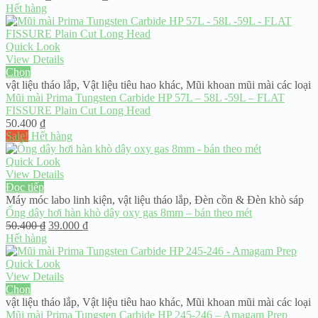
giá:
Hết hàng
từ
315.000 ₫
đến
Quick Look
525.000 ₫
View Details
Chọn
vật liệu tháo lắp
,
Vật liệu tiêu hao khác
,
Mũi khoan mũi mài các loại
Mũi mài Prima Tungsten Carbide HP 57L – 58L -59L – FLAT
FISSURE Plain Cut Long Head
50.400
₫
Sale!
Hết hàng
Quick Look
View Details
Đọc tiếp
Máy móc labo linh kiện
,
vật liệu tháo lắp
,
Đèn cồn & Đèn khò sáp
Ống dây hơi hàn khò dây oxy gas 8mm – bán theo mét
Giá
Giá
50.400
₫
39.000
₫
gốc
hiện
Hết hàng
là:
tại
50.400 ₫.
là:
Quick Look
39.000 ₫.
View Details
Chọn
vật liệu tháo lắp
,
Vật liệu tiêu hao khác
,
Mũi khoan mũi mài các loại
Mũi mài Prima Tungsten Carbide HP 245-246 – Amagam Prep