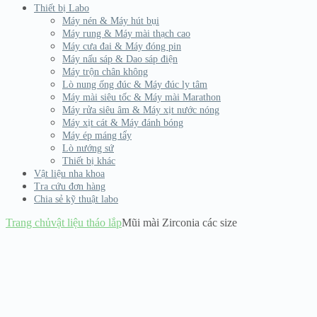
Thiết bị Labo
Máy nén & Máy hút bụi
Máy rung & Máy mài thạch cao
Máy cưa đai & Máy đóng pin
Máy nấu sáp & Dao sáp điện
Máy trộn chân không
Lò nung ống đúc & Máy đúc ly tâm
Máy mài siêu tốc & Máy mài Marathon
Máy rửa siêu âm & Máy xịt nước nóng
Máy xịt cát & Máy đánh bóng
Máy ép máng tẩy
Lò nướng sứ
Thiết bị khác
Vật liệu nha khoa
Tra cứu đơn hàng
Chia sẻ kỹ thuật labo
Trang chủ
vật liệu tháo lắp
Mũi mài Zirconia các size