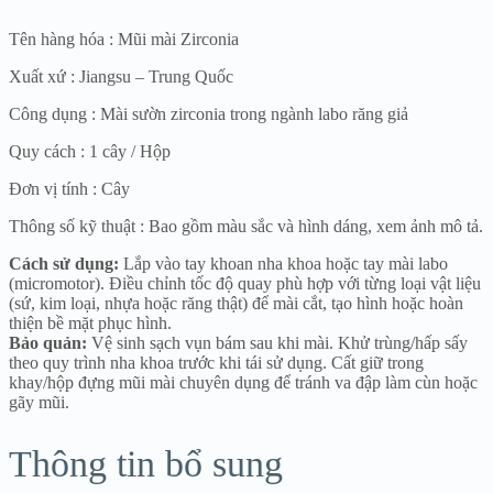
Tên hàng hóa : Mũi mài Zirconia
Xuất xứ : Jiangsu – Trung Quốc
Công dụng : Mài sườn zirconia trong ngành labo răng giả
Quy cách : 1 cây / Hộp
Đơn vị tính : Cây
Thông số kỹ thuật : Bao gồm màu sắc và hình dáng, xem ảnh mô tả.
Cách sử dụng:
Lắp vào tay khoan nha khoa hoặc tay mài labo
(micromotor). Điều chỉnh tốc độ quay phù hợp với từng loại vật liệu
(sứ, kim loại, nhựa hoặc răng thật) để mài cắt, tạo hình hoặc hoàn
thiện bề mặt phục hình.
Bảo quản:
Vệ sinh sạch vụn bám sau khi mài. Khử trùng/hấp sấy
theo quy trình nha khoa trước khi tái sử dụng. Cất giữ trong
khay/hộp đựng mũi mài chuyên dụng để tránh va đập làm cùn hoặc
gãy mũi.
Thông tin bổ sung