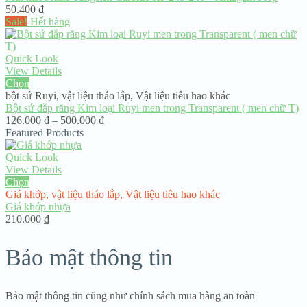
50.400
₫
Sale!
Hết hàng
Quick Look
View Details
Chọn
bột sứ Ruyi
,
vật liệu tháo lắp
,
Vật liệu tiêu hao khác
Bột sứ đắp răng Kim loại Ruyi men trong Transparent ( men chữ T)
Khoảng
126.000
₫
–
500.000
₫
giá:
Featured Products
từ
126.000 ₫
Quick Look
đến
View Details
500.000 ₫
Chọn
Giá khớp
,
vật liệu tháo lắp
,
Vật liệu tiêu hao khác
Giá khớp nhựa
210.000
₫
Bảo mật thông tin
Bảo mật thông tin cũng như chính sách mua hàng an toàn