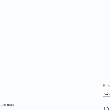
Hiển
g an toàn
D