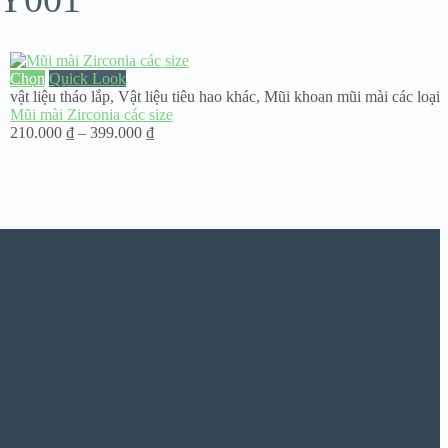
Chọn
Quick Look
vật liệu tháo lắp
,
Vật liệu tiêu hao khác
,
Mũi khoan mũi mài các loại
Mũi mài Zirconia các size
Khoảng
210.000
₫
–
399.000
₫
giá:
từ
210.000 ₫
đến
399.000 ₫