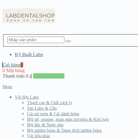
Kỹ thuật Labo
Giỏ hàng
0
0 Mặt hàng
Thanh toán
0
₫
Đến giang hàng
Menu
Vật liệu Labo
Thạch cao & Chất cách ly
Sáp Labo & Cồn
Cát sói mòn & Cát đánh bóng
Bột sứ, opaque, stian màu zirconia & Kim loại
Bột đúc & Nước pha
Bột nướng bóng & Dung dịch nướng bóng
Vật liệu khác