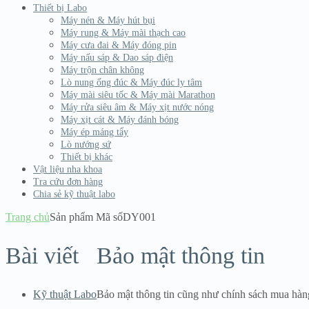
Thiết bị Labo
Máy nén & Máy hút bụi
Máy rung & Máy mài thạch cao
Máy cưa đai & Máy đóng pin
Máy nấu sáp & Dao sáp điện
Máy trộn chân không
Lò nung ống đúc & Máy đúc ly tâm
Máy mài siêu tốc & Máy mài Marathon
Máy rửa siêu âm & Máy xịt nước nóng
Máy xịt cát & Máy đánh bóng
Máy ép máng tẩy
Lò nướng sứ
Thiết bị khác
Vật liệu nha khoa
Tra cứu đơn hàng
Chia sẻ kỹ thuật labo
Trang chủ
Sản phẩm Mã số
DY001
Bài viết
Bảo mật thông tin
Kỹ thuật Labo
Bảo mật thông tin cũng như chính sách mua hàn