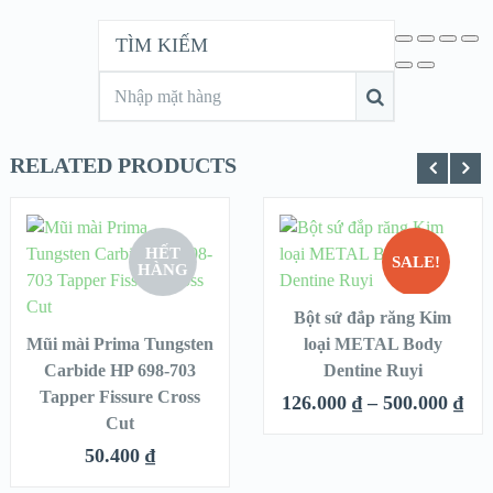
TÌM KIẾM
RELATED PRODUCTS
HẾT
SALE!
HÀNG
CHỌN
QUICK LOOK
QUICK LOOK
CHỌN
Bột sứ đắp răng Kim
HẾT
Mũi mài Prima Tungsten
loại METAL Body
VIEW DETAILS
VIEW DETAILS
HÀNG
Carbide HP 698-703
Dentine Ruyi
Tapper Fissure Cross
126.000
₫
–
500.000
₫
Cut
50.400
₫