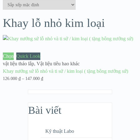
Khay lỗ nhỏ kim loại
Chọn
Quick Look
vật liệu tháo lắp
,
Vật liệu tiêu hao khác
Khay nướng sứ lỗ nhỏ và ti sứ / kim loại ( tặng bông nướng sứ)
Khoảng
126.000
₫
–
147.000
₫
giá:
từ
126.000 ₫
Bài viết
đến
147.000 ₫
Kỹ thuật Labo