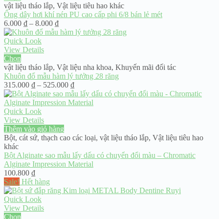
vật liệu tháo lắp
,
Vật liệu tiêu hao khác
Ống dây hơi khí nén PU cao cấp phi 6/8 bán lẻ mét
Khoảng
6.000
₫
–
8.000
₫
giá:
từ
Quick Look
6.000 ₫
View Details
đến
Chọn
8.000 ₫
vật liệu tháo lắp
,
Vật liệu nha khoa
,
Khuyến mãi đối tác
Khuôn đổ mẫu hàm lý tưởng 28 răng
Khoảng
315.000
₫
–
525.000
₫
giá:
từ
315.000 ₫
Quick Look
đến
View Details
525.000 ₫
Thêm vào giỏ hàng
Bột, cát sứ, thạch cao các loại
,
vật liệu tháo lắp
,
Vật liệu tiêu hao
khác
Bột Alginate sao mẫu lấy dấu có chuyển đổi màu – Chromatic
Alginate Impression Material
100.800
₫
Sale!
Hết hàng
Quick Look
View Details
Chọn