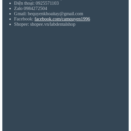
Điện thoại: 0925571103
Zalo 0984272504
Gmail: bequyenkhoaitay@gmail.com
Facebook:
facebook.com/camquyen1996
Shopee: shopee.vn/labdentalshop