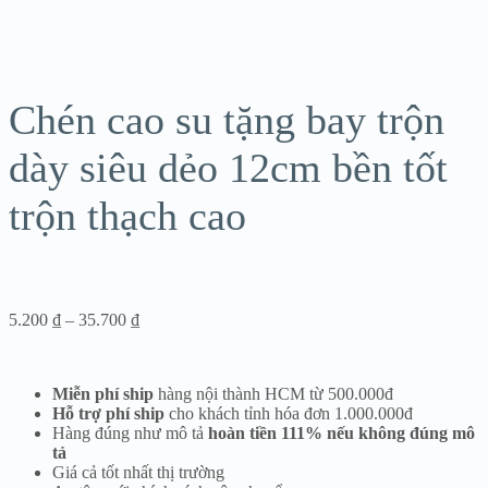
Chén cao su tặng bay trộn
dày siêu dẻo 12cm bền tốt
trộn thạch cao
Khoảng
5.200
₫
–
35.700
₫
giá:
từ
5.200 ₫
Miễn phí ship
hàng nội thành HCM từ 500.000đ
đến
Hỗ trợ phí ship
cho khách tỉnh hóa đơn 1.000.000đ
35.700 ₫
Hàng đúng như mô tả
hoàn tiền 111% nếu không đúng mô
tả
Giá cả tốt nhất thị trường