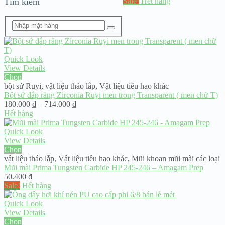
Tìm kiếm
Sale!
Hết hàng
Quick Look
View Details
Chọn
bột sứ Ruyi
,
vật liệu tháo lắp
,
Vật liệu tiêu hao khác
Bột sứ đắp răng Zirconia Ruyi men trong Transparent ( men chữ T)
Khoảng
180.000
₫
–
714.000
₫
giá:
Hết hàng
từ
180.000 ₫
Quick Look
đến
View Details
714.000 ₫
Chọn
vật liệu tháo lắp
,
Vật liệu tiêu hao khác
,
Mũi khoan mũi mài các loại
Mũi mài Prima Tungsten Carbide HP 245-246 – Amagam Prep
50.400
₫
Sale!
Hết hàng
Quick Look
View Details
Chọn