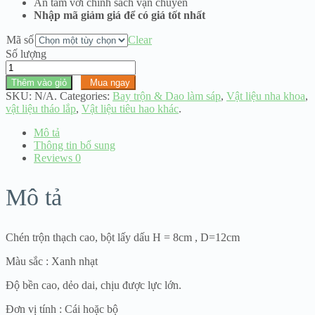
An tâm với chính sách vận chuyển
Nhập mã giảm giá để có giá tốt nhất
Mã số
Clear
Số lượng
Chén
cao
Thêm vào giỏ
Mua ngay
su
SKU:
N/A
.
Categories:
Bay trộn & Dao làm sáp
,
Vật liệu nha khoa
,
tặng
vật liệu tháo lắp
,
Vật liệu tiêu hao khác
.
bay
trộn
Mô tả
dày
Thông tin bổ sung
siêu
Reviews
0
dẻo
12cm
Mô tả
bền
tốt
trộn
thạch
Chén trộn thạch cao, bột lấy dấu H = 8cm , D=12cm
cao
số
Màu sắc : Xanh nhạt
lượng
Độ bền cao, dẻo dai, chịu được lực lớn.
Đơn vị tính : Cái hoặc bộ