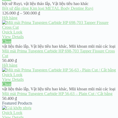
bột sứ Ruyi
,
vật liệu tháo lắp
,
Vật liệu tiêu hao khác
Bột sứ đắp răng Kim loại METAL Body Dentine Ruyi
Khoảng
126.000
₫
–
500.000
₫
giá:
Hết hàng
từ
126.000 ₫
đến
Quick Look
500.000 ₫
View Details
Chọn
vật liệu tháo lắp
,
Vật liệu tiêu hao khác
,
Mũi khoan mũi mài các loại
Mũi mài Prima Tungsten Carbide HP 698-703 Tapper Fissure Cross
Cut
50.400
₫
Hết hàng
Quick Look
View Details
Chọn
vật liệu tháo lắp
,
Vật liệu tiêu hao khác
,
Mũi khoan mũi mài các loại
Mũi mài Prima Tungsten Carbide HP 56-63 – Plain Cut / Cắt bằng
50.400
₫
Featured Products
Quick Look
View Details