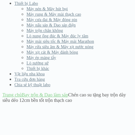
Thiết bị Labo
Máy nén & Máy hút bụi
Máy rung & Máy mài thạch cao
Máy cưa đai & Máy đóng pin
Máy nấu sáp & Dao sáp điện
Máy trộn chân không
Lò nung ống đúc & Máy đúc ly tâm
Máy mài siêu tốc & Máy mài Marathon
Máy rửa siêu âm & Máy xịt nước nóng
Máy xịt cát & Máy đánh bóng
Máy ép máng tẩy
Lò nướng sứ
Thiết bị khác
Vật liệu nha khoa
Tra cứu đơn hàng
Chia sẻ kỹ thuật labo
Trang chủ
Bay trộn & Dao làm sáp
Chén cao su tặng bay trộn dày
siêu dẻo 12cm bền tốt trộn thạch cao
Hết hàng