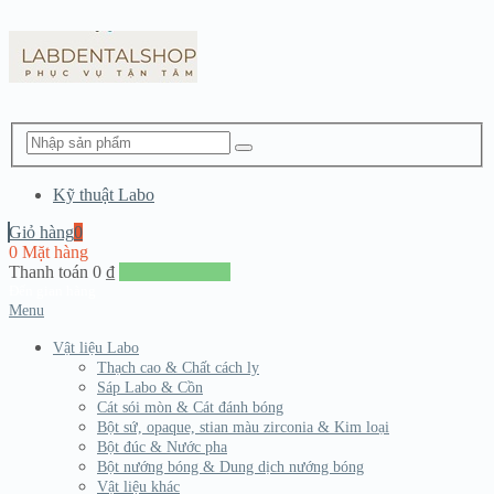
Kỹ thuật Labo
Giỏ hàng
0
0 Mặt hàng
Thanh toán
0
₫
Đến giang hàng
Menu
Vật liệu Labo
Thạch cao & Chất cách ly
Sáp Labo & Cồn
Cát sói mòn & Cát đánh bóng
Bột sứ, opaque, stian màu zirconia & Kim loại
Bột đúc & Nước pha
Bột nướng bóng & Dung dịch nướng bóng
Vật liệu khác