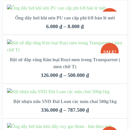
CHỌN
SALE!
Ống dây hơi khí nén PU cao cấp phi 6/8 bán lẻ mét
QUICK LOOK
6.000
₫
–
8.000
₫
HẾT
VIEW DETAILS
HÀNG
CHỌN
SALE!
Bột sứ đắp răng Kim loại Ruyi men trong Transparent (
QUICK LOOK
men chữ T)
HẾT
VIEW DETAILS
126.000
₫
–
500.000
₫
HÀNG
CHỌN
Bột nhựa nấu SND Đài Loan các màu chai 500g/1kg
QUICK LOOK
336.000
₫
–
787.500
₫
VIEW DETAILS
ĐỌC TIẾP