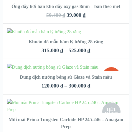
SALE!
Ống dây hơi hàn khò dây oxy gas 8mm – bán theo mét
QUICK LOOK
50.400
₫
39.000
₫
HẾT
VIEW DETAILS
HÀNG
CHỌN
Khuôn đổ mẫu hàm lý tưởng 28 răng
QUICK LOOK
315.000
₫
–
525.000
₫
VIEW DETAILS
CHỌN
SALE!
Dung dịch nướng bóng sứ Glaze và Stain màu
QUICK LOOK
120.000
₫
–
300.000
₫
VIEW DETAILS
CHỌN
HẾT
HÀNG
Mũi mài Prima Tungsten Carbide HP 245-246 – Amagam
QUICK LOOK
Prep