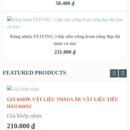
VIEW DETAILS
50.400
₫
CHỌN
Răng nhựa FEIYING 3 lớp siêu cứng from răng đẹp đủ
QUICK LOOK
màu và size
VIEW DETAILS
231.000
₫
FEATURED PRODUCTS
CHỌN
GIÁ KHỚP
,
VẬT LIỆU THÁO LẮP
,
VẬT LIỆU TIÊU
QUICK LOOK
HAO KHÁC
Giá khớp nhựa
VIEW DETAILS
210.000
₫