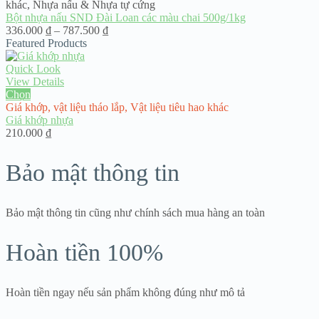
khác
,
Nhựa nấu & Nhựa tự cứng
Bột nhựa nấu SND Đài Loan các màu chai 500g/1kg
Khoảng
336.000
₫
–
787.500
₫
giá:
Featured Products
từ
336.000 ₫
Quick Look
đến
View Details
787.500 ₫
Chọn
Giá khớp
,
vật liệu tháo lắp
,
Vật liệu tiêu hao khác
Giá khớp nhựa
210.000
₫
Bảo mật thông tin
Bảo mật thông tin cũng như chính sách mua hàng an toàn
Hoàn tiền 100%
Hoàn tiền ngay nếu sản phẩm không đúng như mô tả