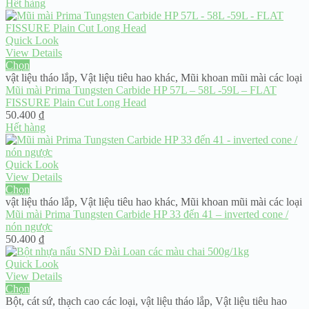
gốc
hiện
Hết hàng
là:
tại
51.400 ₫.
là:
38.000 ₫.
Quick Look
View Details
Chọn
vật liệu tháo lắp
,
Vật liệu tiêu hao khác
,
Mũi khoan mũi mài các loại
Mũi mài Prima Tungsten Carbide HP 57L – 58L -59L – FLAT
FISSURE Plain Cut Long Head
50.400
₫
Hết hàng
Quick Look
View Details
Chọn
vật liệu tháo lắp
,
Vật liệu tiêu hao khác
,
Mũi khoan mũi mài các loại
Mũi mài Prima Tungsten Carbide HP 33 đến 41 – inverted cone /
nón ngược
50.400
₫
Quick Look
View Details
Chọn
Bột, cát sứ, thạch cao các loại
,
vật liệu tháo lắp
,
Vật liệu tiêu hao