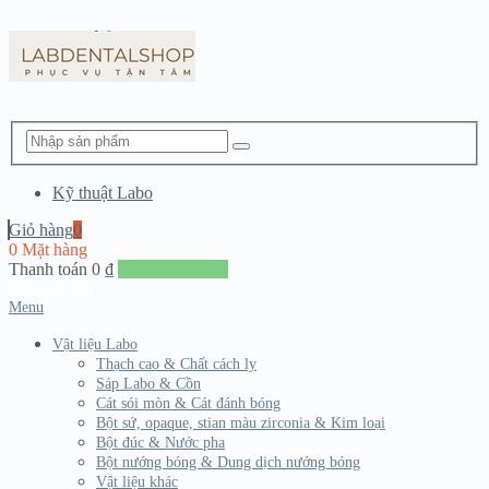
Kỹ thuật Labo
Giỏ hàng
0
0 Mặt hàng
Thanh toán
0
₫
Đến giang hàng
Menu
Vật liệu Labo
Thạch cao & Chất cách ly
Sáp Labo & Cồn
Cát sói mòn & Cát đánh bóng
Bột sứ, opaque, stian màu zirconia & Kim loại
Bột đúc & Nước pha
Bột nướng bóng & Dung dịch nướng bóng
Vật liệu khác