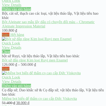
309.800 ₫.
là:
Quick Look
250.000 ₫.
View Details
Thêm vào giỏ hàng
Bột, cát sứ, thạch cao các loại
,
vật liệu tháo lắp
,
Vật liệu tiêu hao
khác
Bột Alginate sao mẫu lấy dấu có chuyển đổi màu – Chromatic
Alginate Impression Material
100.800
₫
Sale!
Hết hàng
Quick Look
View Details
Chọn
bột sứ Ruyi
,
vật liệu tháo lắp
,
Vật liệu tiêu hao khác
Bột sứ đắp răng Kim loại Ruyi men Enamel
Khoảng
126.000
₫
–
500.000
₫
giá:
Sale!
từ
126.000 ₫
Quick Look
đến
View Details
500.000 ₫
Thêm vào giỏ hàng
Cọ đắp sứ
,
Dao khắc sứ & Cọ đắp sứ
,
vật liệu tháo lắp
,
Vật liệu tiêu
hao khác
Miếng bọt biển để thấm cọ cao cấp Đức Viskovita
Giá
Giá
51.400
₫
38.000
₫