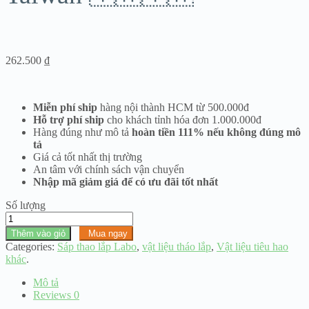
262.500
₫
Miễn phí ship
hàng nội thành HCM từ 500.000đ
Hỗ trợ phí ship
cho khách tỉnh hóa đơn 1.000.000đ
Hàng đúng như mô tả
hoàn tiền 111% nếu không đúng mô
tả
Giá cả tốt nhất thị trường
An tâm với chính sách vận chuyển
Nhập mã giảm giá để có ưu đãi tốt nhất
Số lượng
Sáp
cứng
Thêm vào giỏ
Mua ngay
miếng
Categories:
Sáp thao lắp Labo
,
vật liệu tháo lắp
,
Vật liệu tiêu hao
Inlay
khác
.
Taiwan
🇹🇼
Mô tả
🇹🇼
Reviews
0
số