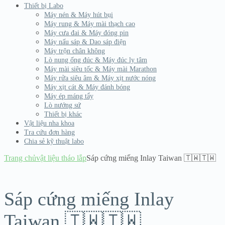
Thiết bị Labo
Máy nén & Máy hút bụi
Máy rung & Máy mài thạch cao
Máy cưa đai & Máy đóng pin
Máy nấu sáp & Dao sáp điện
Máy trộn chân không
Lò nung ống đúc & Máy đúc ly tâm
Máy mài siêu tốc & Máy mài Marathon
Máy rửa siêu âm & Máy xịt nước nóng
Máy xịt cát & Máy đánh bóng
Máy ép máng tẩy
Lò nướng sứ
Thiết bị khác
Vật liệu nha khoa
Tra cứu đơn hàng
Chia sẻ kỹ thuật labo
Trang chủ
vật liệu tháo lắp
Sáp cứng miếng Inlay Taiwan 🇹🇼🇹🇼
Sáp cứng miếng Inlay
Taiwan 🇹🇼🇹🇼