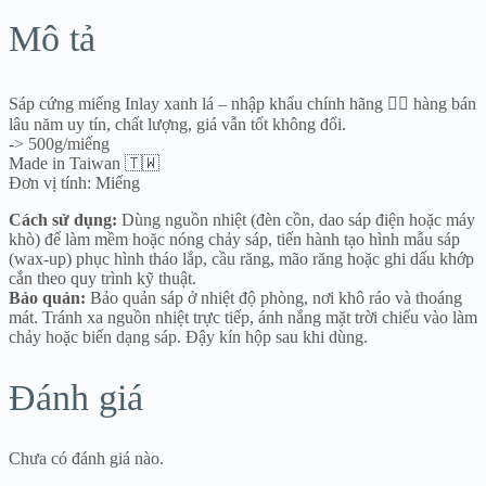
lượng
Mô tả
Sáp cứng miếng Inlay xanh lá – nhập khẩu chính hãng 👍🏻 hàng bán
lâu năm uy tín, chất lượng, giá vẫn tốt không đổi.
-> 500g/miếng
Made in Taiwan 🇹🇼
Đơn vị tính: Miếng
Cách sử dụng:
Dùng nguồn nhiệt (đèn cồn, dao sáp điện hoặc máy
khò) để làm mềm hoặc nóng chảy sáp, tiến hành tạo hình mẫu sáp
(wax-up) phục hình tháo lắp, cầu răng, mão răng hoặc ghi dấu khớp
cắn theo quy trình kỹ thuật.
Bảo quản:
Bảo quản sáp ở nhiệt độ phòng, nơi khô ráo và thoáng
mát. Tránh xa nguồn nhiệt trực tiếp, ánh nắng mặt trời chiếu vào làm
chảy hoặc biến dạng sáp. Đậy kín hộp sau khi dùng.
Đánh giá
Chưa có đánh giá nào.