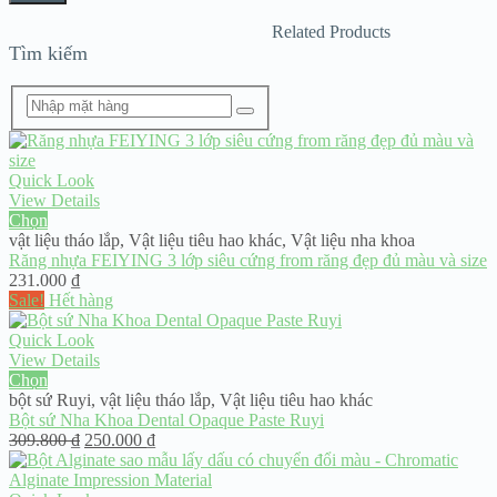
Related Products
Tìm kiếm
Quick Look
View Details
Chọn
vật liệu tháo lắp
,
Vật liệu tiêu hao khác
,
Vật liệu nha khoa
Răng nhựa FEIYING 3 lớp siêu cứng from răng đẹp đủ màu và size
231.000
₫
Sale!
Hết hàng
Quick Look
View Details
Chọn
bột sứ Ruyi
,
vật liệu tháo lắp
,
Vật liệu tiêu hao khác
Bột sứ Nha Khoa Dental Opaque Paste Ruyi
Giá
Giá
309.800
₫
250.000
₫
gốc
hiện
là:
tại