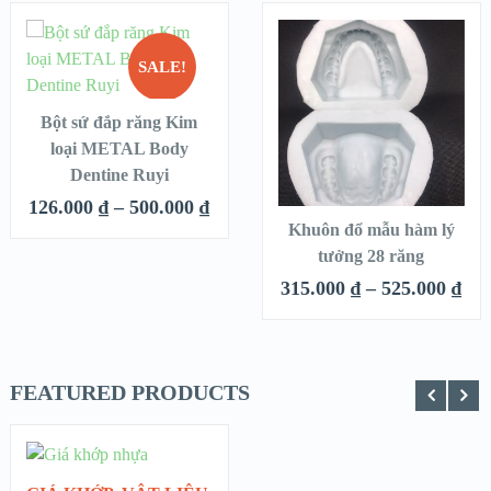
SALE!
CHỌN
QUICK LOOK
QUICK LOOK
Bột sứ đắp răng Kim
HẾT
loại METAL Body
VIEW DETAILS
VIEW DETAILS
HÀNG
Dentine Ruyi
CHỌN
126.000
₫
–
500.000
₫
Khuôn đổ mẫu hàm lý
tưởng 28 răng
315.000
₫
–
525.000
₫
FEATURED PRODUCTS
CHỌN