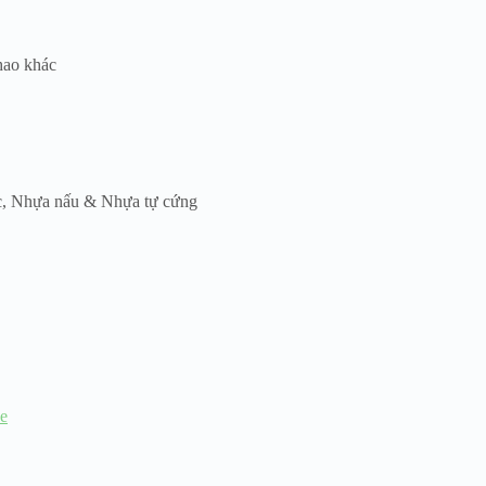
 hao khác
c
,
Nhựa nấu & Nhựa tự cứng