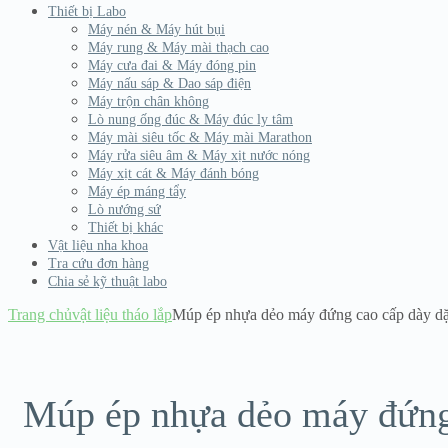
Thiết bị Labo
Máy nén & Máy hút bụi
Máy rung & Máy mài thạch cao
Máy cưa đai & Máy đóng pin
Máy nấu sáp & Dao sáp điện
Máy trộn chân không
Lò nung ống đúc & Máy đúc ly tâm
Máy mài siêu tốc & Máy mài Marathon
Máy rửa siêu âm & Máy xịt nước nóng
Máy xịt cát & Máy đánh bóng
Máy ép máng tẩy
Lò nướng sứ
Thiết bị khác
Vật liệu nha khoa
Tra cứu đơn hàng
Chia sẻ kỹ thuật labo
Trang chủ
vật liệu tháo lắp
Múp ép nhựa dẻo máy đứng cao cấp dày d
Múp ép nhựa dẻo máy đứng