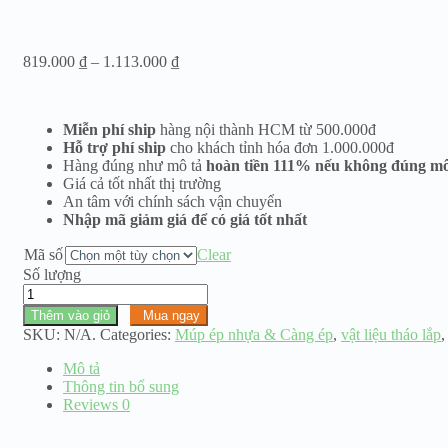
Khoảng
819.000
₫
–
1.113.000
₫
giá:
từ
819.000 ₫
Miễn phí ship
hàng nội thành HCM từ 500.000đ
đến
Hỗ trợ phí ship
cho khách tỉnh hóa đơn 1.000.000đ
1.113.000 ₫
Hàng đúng như mô tả
hoàn tiền 111% nếu không đúng mô
Giá cả tốt nhất thị trường
An tâm với chính sách vận chuyển
Nhập mã giảm giá để có giá tốt nhất
Mã số
Clear
Số lượng
Múp
ép
Thêm vào giỏ
Mua ngay
nhựa
SKU:
N/A
.
Categories:
Múp ép nhựa & Càng ép
,
vật liệu tháo lắp
dẻo
máy
Mô tả
đứng
Thông tin bổ sung
cao
Reviews
0
cấp
dày