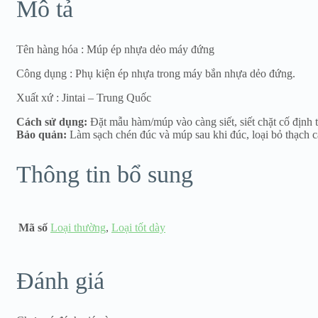
Mô tả
dặn
nhập
khẩu
số
Tên hàng hóa : Múp ép nhựa dẻo máy đứng
lượng
Công dụng : Phụ kiện ép nhựa trong máy bắn nhựa dẻo đứng.
Xuất xứ : Jintai – Trung Quốc
Cách sử dụng:
Đặt mẫu hàm/múp vào càng siết, siết chặt cố định 
Bảo quản:
Làm sạch chén đúc và múp sau khi đúc, loại bỏ thạch c
Thông tin bổ sung
Mã số
Loại thường
,
Loại tốt dày
Đánh giá