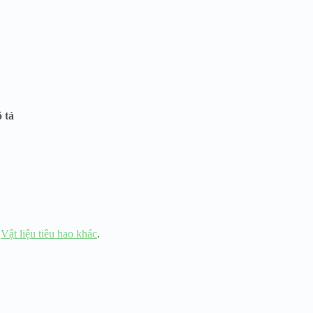
 tả
,
Vật liệu tiêu hao khác
.