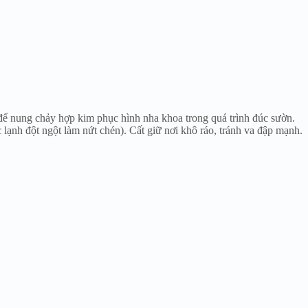
 để nung chảy hợp kim phục hình nha khoa trong quá trình đúc sườn.
ạnh đột ngột làm nứt chén). Cất giữ nơi khô ráo, tránh va đập mạnh.