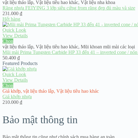
500.000 ₫
vật liệu tháo lắp
,
Vật liệu tiêu hao khác
,
Vật liệu nha khoa
Răng nhựa FEIYING 3 lớp siêu cứng from răng đẹp đủ màu và size
231.000
₫
Hết hàng
Quick Look
View Details
Chọn
vật liệu tháo lắp
,
Vật liệu tiêu hao khác
,
Mũi khoan mũi mài các loại
Mũi mài Prima Tungsten Carbide HP 33 đến 41 – inverted cone / nó
50.400
₫
Featured Products
Quick Look
View Details
Chọn
Giá khớp
,
vật liệu tháo lắp
,
Vật liệu tiêu hao khác
Giá khớp nhựa
210.000
₫
Bảo mật thông tin
Bảo mật thông tin cũng như chính sách mua hàng an toàn