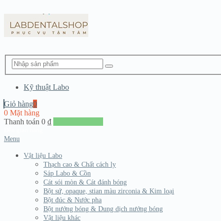
Kỹ thuật Labo
Giỏ hàng
0
0 Mặt hàng
Thanh toán
0
₫
Đến giang hàng
Menu
Vật liệu Labo
Thạch cao & Chất cách ly
Sáp Labo & Cồn
Cát sói mòn & Cát đánh bóng
Bột sứ, opaque, stian màu zirconia & Kim loại
Bột đúc & Nước pha
Bột nướng bóng & Dung dịch nướng bóng
Vật liệu khác