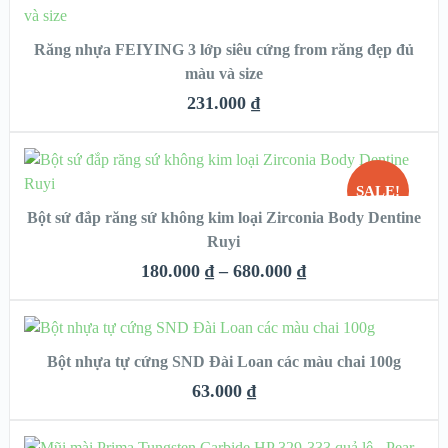
CHỌN
Răng nhựa FEIYING 3 lớp siêu cứng from răng đẹp đủ
QUICK LOOK
màu và size
VIEW DETAILS
231.000
₫
CHỌN
SALE!
Bột sứ đắp răng sứ không kim loại Zirconia Body Dentine
QUICK LOOK
Ruyi
HẾT
VIEW DETAILS
180.000
₫
–
680.000
₫
HÀNG
CHỌN
Bột nhựa tự cứng SND Đài Loan các màu chai 100g
QUICK LOOK
63.000
₫
VIEW DETAILS
CHỌN