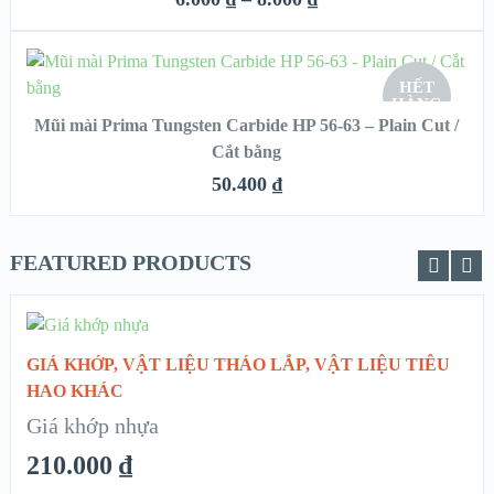
HẾT
VIEW DETAILS
HÀNG
CHỌN
HẾT
HÀNG
Mũi mài Prima Tungsten Carbide HP 56-63 – Plain Cut /
QUICK LOOK
Cắt bằng
VIEW DETAILS
50.400
₫
FEATURED PRODUCTS
CHỌN
GIÁ KHỚP
,
VẬT LIỆU THÁO LẮP
,
VẬT LIỆU TIÊU
QUICK LOOK
HAO KHÁC
Giá khớp nhựa
VIEW DETAILS
210.000
₫