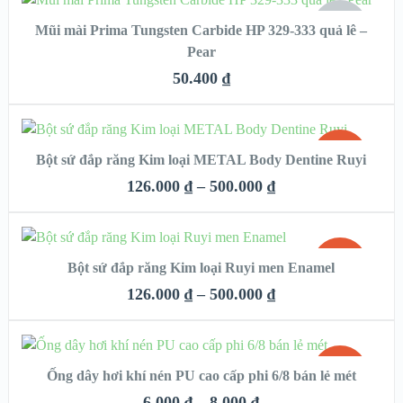
HẾT
Mũi mài Prima Tungsten Carbide HP 329-333 quả lê –
HÀNG
QUICK LOOK
Pear
50.400
₫
VIEW DETAILS
CHỌN
SALE!
Bột sứ đắp răng Kim loại METAL Body Dentine Ruyi
QUICK LOOK
126.000
₫
–
500.000
₫
HẾT
VIEW DETAILS
HÀNG
CHỌN
SALE!
Bột sứ đắp răng Kim loại Ruyi men Enamel
QUICK LOOK
126.000
₫
–
500.000
₫
HẾT
VIEW DETAILS
HÀNG
CHỌN
SALE!
Ống dây hơi khí nén PU cao cấp phi 6/8 bán lẻ mét
QUICK LOOK
6.000
₫
–
8.000
₫