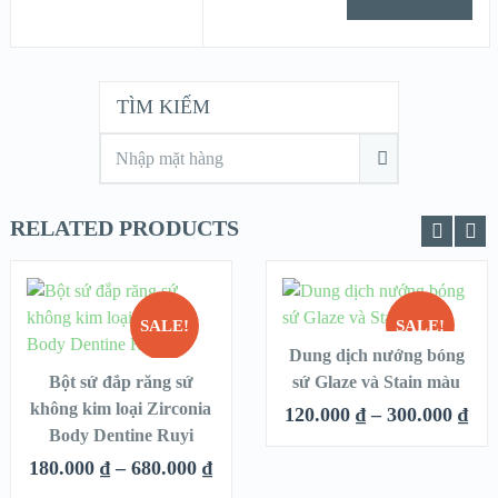
TÌM KIẾM
RELATED PRODUCTS
CHỌN
SALE!
SALE!
CHỌN
QUICK LOOK
Dung dịch nướng bóng
QUICK LOOK
Bột sứ đắp răng sứ
sứ Glaze và Stain màu
HẾT
không kim loại Zirconia
VIEW DETAILS
VIEW DETAILS
HÀNG
120.000
₫
–
300.000
₫
Body Dentine Ruyi
180.000
₫
–
680.000
₫