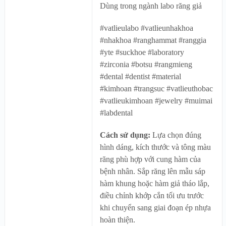
Dùng trong ngành labo răng giả
#vatlieulabo #vatlieunhakhoa
#nhakhoa #ranghammat #ranggia
#yte #suckhoe #laboratory
#zirconia #botsu #rangmieng
#dental #dentist #material
#kimhoan #trangsuc #vatlieuthobac
#vatlieukimhoan #jewelry #muimai
#labdental
Cách sử dụng:
Lựa chọn đúng
hình dáng, kích thước và tông màu
răng phù hợp với cung hàm của
bệnh nhân. Sắp răng lên mẫu sáp
hàm khung hoặc hàm giả tháo lắp,
điều chỉnh khớp cắn tối ưu trước
khi chuyển sang giai đoạn ép nhựa
hoàn thiện.