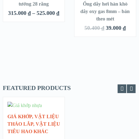
tưởng 28 răng
Ống dây hơi hàn khò
HẾT
dây oxy gas 8mm – bán
VIEW DETAILS
VIEW DETAILS
315.000
₫
–
525.000
₫
HÀNG
theo mét
50.400
₫
39.000
₫
FEATURED PRODUCTS
CHỌN
GIÁ KHỚP
,
VẬT LIỆU
QUICK LOOK
THÁO LẮP
,
VẬT LIỆU
TIÊU HAO KHÁC
VIEW DETAILS