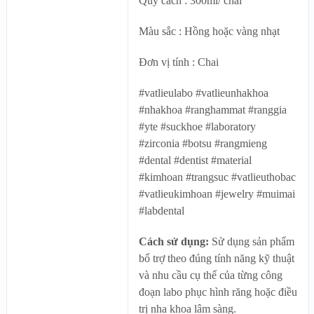
Quy cách : 300ml/ chai
Màu sắc : Hồng hoặc vàng nhạt
Đơn vị tính : Chai
#vatlieulabo #vatlieunhakhoa
#nhakhoa #ranghammat #ranggia
#yte #suckhoe #laboratory
#zirconia #botsu #rangmieng
#dental #dentist #material
#kimhoan #trangsuc #vatlieuthobac
#vatlieukimhoan #jewelry #muimai
#labdental
Cách sử dụng:
Sử dụng sản phẩm
bổ trợ theo đúng tính năng kỹ thuật
và nhu cầu cụ thể của từng công
đoạn labo phục hình răng hoặc điều
trị nha khoa lâm sàng.