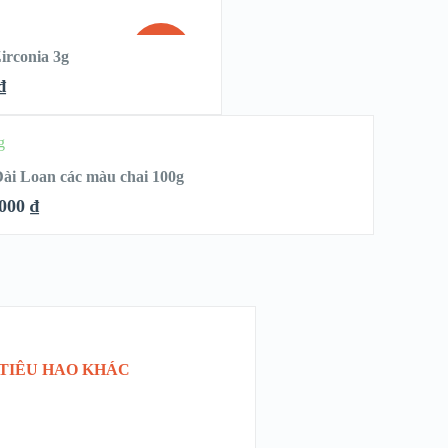
QUICK LOOK
SALE!
irconia 3g
VIEW DETAILS
₫
HẾT
HÀNG
ài Loan các màu chai 100g
.000
₫
K LOOK
DETAILS
 TIÊU HAO KHÁC