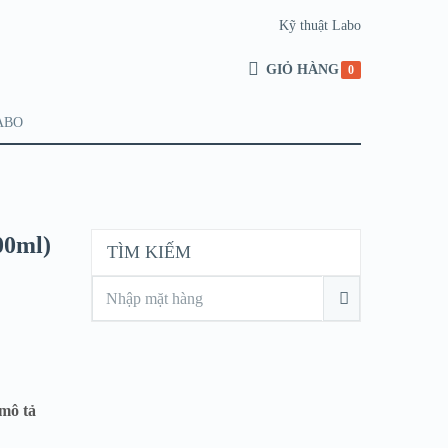
Kỹ thuật Labo
GIỎ HÀNG
0
ABO
00ml)
TÌM KIẾM
mô tả