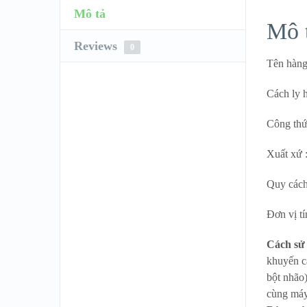
Mô tả
Mô 
Reviews
0
Tên hàng
Cách ly h
Công thức
Xuất xứ 
Quy cách
Đơn vị tí
Cách sử
khuyến c
bột nhão
cùng máy