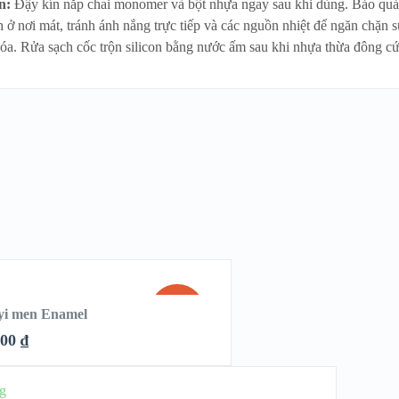
n:
Đậy kín nắp chai monomer và bột nhựa ngay sau khi dùng. Bảo qu
 ở nơi mát, tránh ánh nắng trực tiếp và các nguồn nhiệt để ngăn chặn s
óa. Rửa sạch cốc trộn silicon bằng nước ấm sau khi nhựa thừa đông c
SALE!
uyi men Enamel
000
₫
HẾT
K
HÀNG