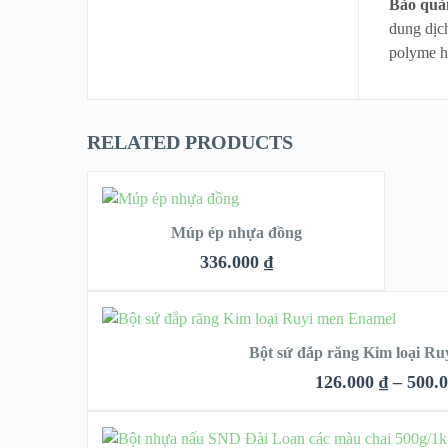
Bảo quả
dung dịch
polyme h
RELATED PRODUCTS
THÊM VÀO GIỎ
HÀNG
Múp ép nhựa đồng
336.000
₫
QUICK LOOK
CHỌN
Bột sứ đắp răng Kim loại R
VIEW DETAILS
126.000
₫
–
500.
QUICK LOO
CHỌN