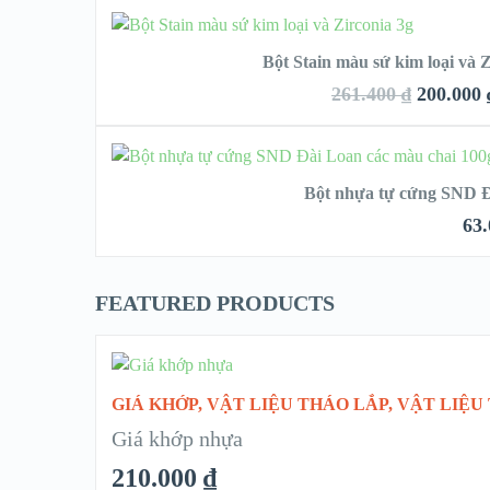
CHỌN
Bột Stain màu sứ kim loại và Z
261.400
₫
200.000
QUICK LOOK
CHỌN
Bột nhựa tự cứng SND Đ
VIEW DETAILS
63
QUIC
FEATURED PRODUCTS
VIEW 
CHỌN
GIÁ KHỚP
,
VẬT LIỆU THÁO LẮP
,
VẬT LIỆU
Giá khớp nhựa
210.000
₫
QUICK LOOK