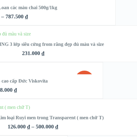
oan các màu chai 500g/1kg
S
–
787.500
₫
K LOOK
HỌN
G 3 lớp siêu cứng from răng đẹp đủ màu và size
DETAILS
231.000
₫
QUICK LOOK
NG
SALE!
 cao cấp Đức Viskovita
VIEW DETAILS
8.000
₫
LOOK
HỌN
im loại Ruyi men trong Transparent ( men chữ T)
TAILS
126.000
₫
–
500.000
₫