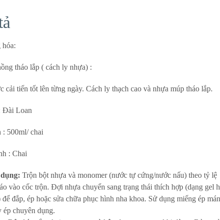
tả
 hóa:
ồng tháo lắp ( cách ly nhựa) :
 cải tiến tốt lên từng ngày. Cách ly thạch cao và nhựa múp tháo lắp.
: Đài Loan
 : 500ml/ chai
nh : Chai
 dụng:
Trộn bột nhựa và monomer (nước tự cứng/nước nấu) theo tỷ lệ
áo vào cốc trộn. Đợi nhựa chuyển sang trạng thái thích hợp (dạng gel 
) để đắp, ép hoặc sửa chữa phục hình nha khoa. Sử dụng miếng ép má
 ép chuyên dụng.