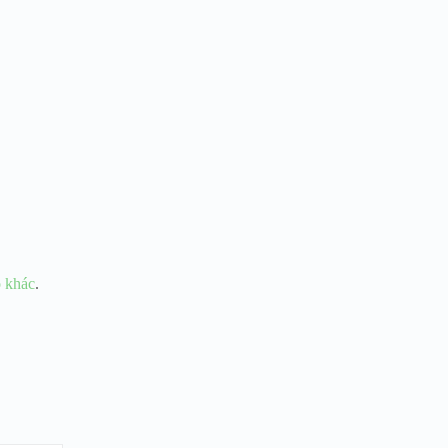
o khác
.