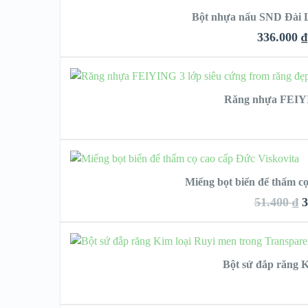
Bột nhựa nấu SND Đài L
VIEW DETAIL
336.000
₫
QUIC
C
Răng nhựa FEIYIN
VIEW 
THÊM VÀO GIỎ HÀ
Miếng bọt biển để thấm cọ
51.400
₫
3
QUICK 
C
Bột sứ đắp răng K
VIEW DE