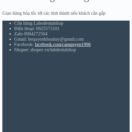
Giao hàng hỏa tốc tới các tỉnh thành nếu khách cần gấp
Cửa hàng Labodentalshop
Điện thoại: 0925571103
Zalo 0984272504
Gmail: bequyenkhoaitay@gmail.com
Facebook:
facebook.com/camquyen1996
Shopee: shopee.vn/labdentalshop