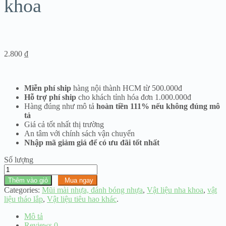
khoa
2.800
₫
Miễn phí ship
hàng nội thành HCM từ 500.000đ
Hỗ trợ phí ship
cho khách tỉnh hóa đơn 1.000.000đ
Hàng đúng như mô tả
hoàn tiền 111% nếu không đúng mô
tả
Giá cả tốt nhất thị trường
An tâm với chính sách vận chuyển
Nhập mã giảm giá để có ưu đãi tốt nhất
Số lượng
Đài
đánh
Thêm vào giỏ
Mua ngay
bóng
Categories:
Mũi mài nhựa, đánh bóng nhựa
,
Vật liệu nha khoa
,
vật
cao
liệu tháo lắp
,
Vật liệu tiêu hao khác
.
su
nha
Mô tả
khoa
Reviews
0