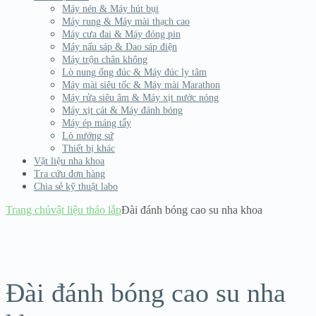
Máy nén & Máy hút bụi
Máy rung & Máy mài thạch cao
Máy cưa đai & Máy đóng pin
Máy nấu sáp & Dao sáp điện
Máy trộn chân không
Lò nung ống đúc & Máy đúc ly tâm
Máy mài siêu tốc & Máy mài Marathon
Máy rửa siêu âm & Máy xịt nước nóng
Máy xịt cát & Máy đánh bóng
Máy ép máng tẩy
Lò nướng sứ
Thiết bị khác
Vật liệu nha khoa
Tra cứu đơn hàng
Chia sẻ kỹ thuật labo
Trang chủ
vật liệu tháo lắp
Đài đánh bóng cao su nha khoa
Đài đánh bóng cao su nha