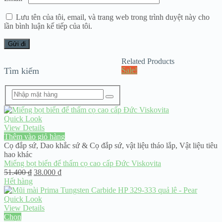
Lưu tên của tôi, email, và trang web trong trình duyệt này cho
lần bình luận kế tiếp của tôi.
Related Products
Tìm kiếm
Sale!
Quick Look
View Details
Thêm vào giỏ hàng
Cọ đắp sứ
,
Dao khắc sứ & Cọ đắp sứ
,
vật liệu tháo lắp
,
Vật liệu tiêu
hao khác
Miếng bọt biển để thấm cọ cao cấp Đức Viskovita
Giá
Giá
51.400
₫
38.000
₫
gốc
hiện
Hết hàng
là:
tại
51.400 ₫.
là:
Quick Look
38.000 ₫.
View Details
Chọn