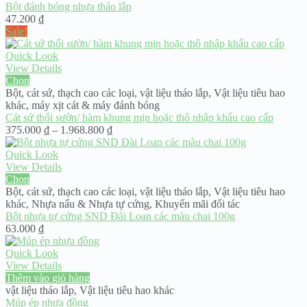
Bột đánh bóng nhựa tháo lắp
47.200
₫
Sale!
Quick Look
View Details
Chọn
Bột, cát sứ, thạch cao các loại
,
vật liệu tháo lắp
,
Vật liệu tiêu hao
khác
,
máy xịt cát & máy đánh bóng
Cát sứ thổi sườn/ hàm khung mịn hoặc thô nhập khẩu cao cấp
Khoảng
375.000
₫
–
1.968.800
₫
giá:
từ
Quick Look
375.000 ₫
View Details
đến
Chọn
1.968.800 ₫
Bột, cát sứ, thạch cao các loại
,
vật liệu tháo lắp
,
Vật liệu tiêu hao
khác
,
Nhựa nấu & Nhựa tự cứng
,
Khuyến mãi đối tác
Bột nhựa tự cứng SND Đài Loan các màu chai 100g
63.000
₫
Quick Look
View Details
Thêm vào giỏ hàng
vật liệu tháo lắp
,
Vật liệu tiêu hao khác
Múp ép nhựa đồng