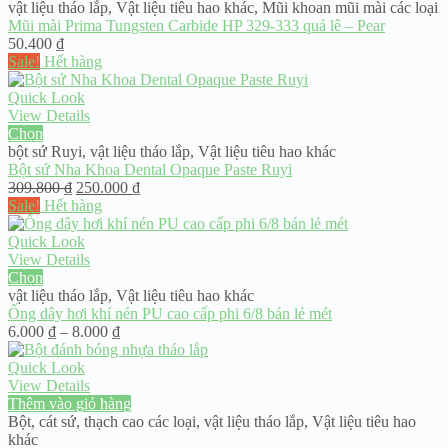
vật liệu tháo lắp
,
Vật liệu tiêu hao khác
,
Mũi khoan mũi mài các loại
Mũi mài Prima Tungsten Carbide HP 329-333 quả lê – Pear
50.400
₫
Sale!
Hết hàng
Quick Look
View Details
Chọn
bột sứ Ruyi
,
vật liệu tháo lắp
,
Vật liệu tiêu hao khác
Bột sứ Nha Khoa Dental Opaque Paste Ruyi
Giá
Giá
309.800
₫
250.000
₫
gốc
hiện
Sale!
Hết hàng
là:
tại
309.800 ₫.
là:
Quick Look
250.000 ₫.
View Details
Chọn
vật liệu tháo lắp
,
Vật liệu tiêu hao khác
Ống dây hơi khí nén PU cao cấp phi 6/8 bán lẻ mét
Khoảng
6.000
₫
–
8.000
₫
giá:
từ
Quick Look
6.000 ₫
View Details
đến
Thêm vào giỏ hàng
8.000 ₫
Bột, cát sứ, thạch cao các loại
,
vật liệu tháo lắp
,
Vật liệu tiêu hao
khác