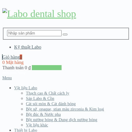
Kỹ thuật Labo
Giỏ hàng
0
0 Mặt hàng
Thanh toán
0
₫
Đến giang hàng
Menu
Vật liệu Labo
Thạch cao & Chất cách ly
Sáp Labo & Cồn
Cát sói mòn & Cát đánh bóng
Bột sứ, opaque, stian màu zirconia & Kim loại
Bột đúc & Nước pha
Bột nướng bóng & Dung dịch nướng bóng
Vật liệu khác
Thiết bị Labo