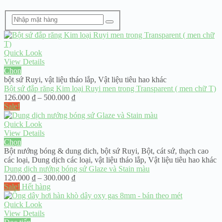
Quick Look
View Details
Chọn
bột sứ Ruyi
,
vật liệu tháo lắp
,
Vật liệu tiêu hao khác
Bột sứ đắp răng Kim loại Ruyi men trong Transparent ( men chữ T)
Khoảng
126.000
₫
–
500.000
₫
giá:
Sale!
từ
126.000 ₫
Quick Look
đến
View Details
500.000 ₫
Chọn
Bột nướng bóng & dung dich
,
bột sứ Ruyi
,
Bột, cát sứ, thạch cao
các loại
,
Dung dịch các loại
,
vật liệu tháo lắp
,
Vật liệu tiêu hao khác
Dung dịch nướng bóng sứ Glaze và Stain màu
Khoảng
120.000
₫
–
300.000
₫
giá:
Sale!
Hết hàng
từ
120.000 ₫
Quick Look
đến
View Details
300.000 ₫