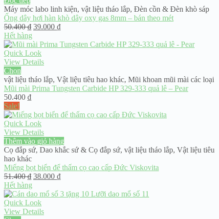
Đọc tiếp
Máy móc labo linh kiện
,
vật liệu tháo lắp
,
Đèn cồn & Đèn khò sáp
Ống dây hơi hàn khò dây oxy gas 8mm – bán theo mét
Giá
Giá
50.400
₫
39.000
₫
gốc
hiện
Hết hàng
là:
tại
50.400 ₫.
là:
Quick Look
39.000 ₫.
View Details
Chọn
vật liệu tháo lắp
,
Vật liệu tiêu hao khác
,
Mũi khoan mũi mài các loại
Mũi mài Prima Tungsten Carbide HP 329-333 quả lê – Pear
50.400
₫
Sale!
Quick Look
View Details
Thêm vào giỏ hàng
Cọ đắp sứ
,
Dao khắc sứ & Cọ đắp sứ
,
vật liệu tháo lắp
,
Vật liệu tiêu
hao khác
Miếng bọt biển để thấm cọ cao cấp Đức Viskovita
Giá
Giá
51.400
₫
38.000
₫
gốc
hiện
Hết hàng
là:
tại
51.400 ₫.
là:
Quick Look
38.000 ₫.
View Details