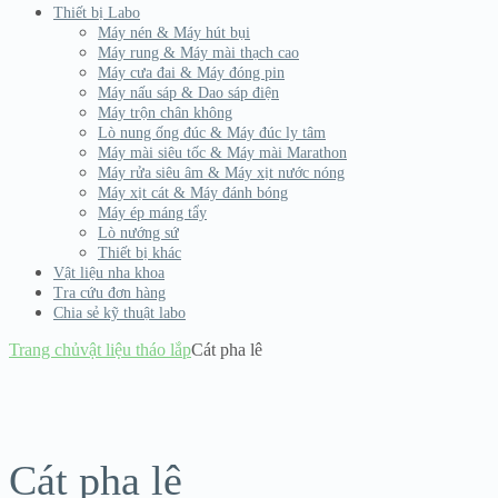
Thiết bị Labo
Máy nén & Máy hút bụi
Máy rung & Máy mài thạch cao
Máy cưa đai & Máy đóng pin
Máy nấu sáp & Dao sáp điện
Máy trộn chân không
Lò nung ống đúc & Máy đúc ly tâm
Máy mài siêu tốc & Máy mài Marathon
Máy rửa siêu âm & Máy xịt nước nóng
Máy xịt cát & Máy đánh bóng
Máy ép máng tẩy
Lò nướng sứ
Thiết bị khác
Vật liệu nha khoa
Tra cứu đơn hàng
Chia sẻ kỹ thuật labo
Trang chủ
vật liệu tháo lắp
Cát pha lê
Hết hàng
Cát pha lê