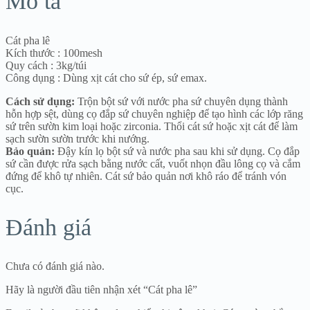
Mô tả
Cát pha lê
Kích thước : 100mesh
Quy cách : 3kg/túi
Công dụng : Dùng xịt cát cho sứ ép, sứ emax.
Cách sử dụng:
Trộn bột sứ với nước pha sứ chuyên dụng thành
hỗn hợp sệt, dùng cọ đắp sứ chuyên nghiệp để tạo hình các lớp răng
sứ trên sườn kim loại hoặc zirconia. Thổi cát sứ hoặc xịt cát để làm
sạch sườn sườn trước khi nướng.
Bảo quản:
Đậy kín lọ bột sứ và nước pha sau khi sử dụng. Cọ đắp
sứ cần được rửa sạch bằng nước cất, vuốt nhọn đầu lông cọ và cắm
đứng để khô tự nhiên. Cát sứ bảo quản nơi khô ráo để tránh vón
cục.
Đánh giá
Chưa có đánh giá nào.
Hãy là người đầu tiên nhận xét “Cát pha lê”