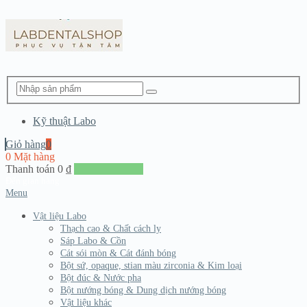
Kỹ thuật Labo
Giỏ hàng
0
0 Mặt hàng
Thanh toán
0
₫
Đến giang hàng
Menu
Vật liệu Labo
Thạch cao & Chất cách ly
Sáp Labo & Cồn
Cát sói mòn & Cát đánh bóng
Bột sứ, opaque, stian màu zirconia & Kim loại
Bột đúc & Nước pha
Bột nướng bóng & Dung dịch nướng bóng
Vật liệu khác