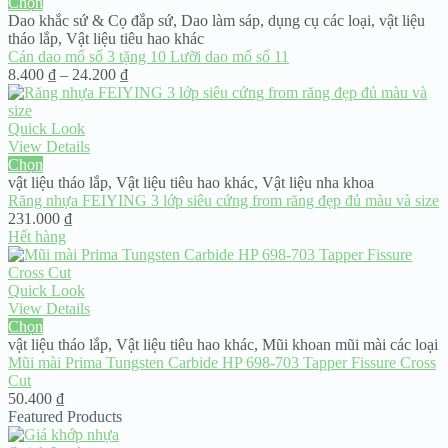
Chọn
Dao khắc sứ & Cọ đắp sứ
,
Dao làm sáp, dụng cụ các loại
,
vật liệu
tháo lắp
,
Vật liệu tiêu hao khác
Cán dao mổ số 3 tặng 10 Lưỡi dao mổ số 11
Khoảng
8.400
₫
–
24.200
₫
giá:
từ
8.400 ₫
Quick Look
đến
View Details
24.200 ₫
Chọn
vật liệu tháo lắp
,
Vật liệu tiêu hao khác
,
Vật liệu nha khoa
Răng nhựa FEIYING 3 lớp siêu cứng from răng đẹp đủ màu và size
231.000
₫
Hết hàng
Quick Look
View Details
Chọn
vật liệu tháo lắp
,
Vật liệu tiêu hao khác
,
Mũi khoan mũi mài các loại
Mũi mài Prima Tungsten Carbide HP 698-703 Tapper Fissure Cross
Cut
50.400
₫
Featured Products