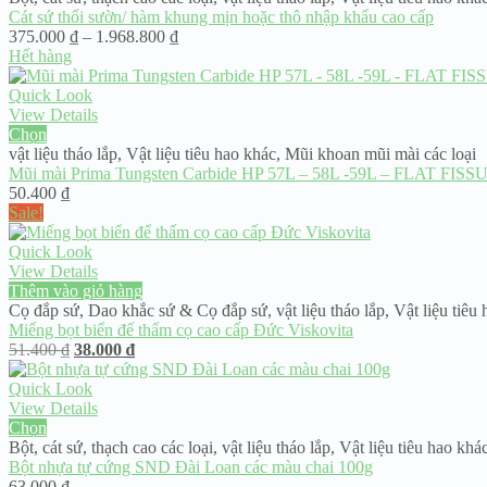
Cát sứ thổi sườn/ hàm khung mịn hoặc thô nhập khẩu cao cấp
Khoảng
375.000
₫
–
1.968.800
₫
giá:
Hết hàng
từ
375.000 ₫
Quick Look
đến
View Details
1.968.800 ₫
Chọn
vật liệu tháo lắp
,
Vật liệu tiêu hao khác
,
Mũi khoan mũi mài các loại
Mũi mài Prima Tungsten Carbide HP 57L – 58L -59L – FLAT FISS
50.400
₫
Sale!
Quick Look
View Details
Thêm vào giỏ hàng
Cọ đắp sứ
,
Dao khắc sứ & Cọ đắp sứ
,
vật liệu tháo lắp
,
Vật liệu tiêu
Miếng bọt biển để thấm cọ cao cấp Đức Viskovita
Giá
Giá
51.400
₫
38.000
₫
gốc
hiện
là:
tại
Quick Look
51.400 ₫.
là:
View Details
38.000 ₫.
Chọn
Bột, cát sứ, thạch cao các loại
,
vật liệu tháo lắp
,
Vật liệu tiêu hao khá
Bột nhựa tự cứng SND Đài Loan các màu chai 100g
63.000
₫