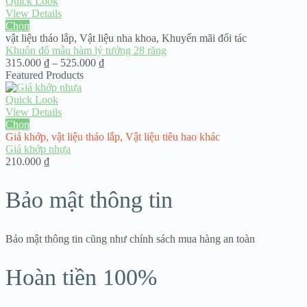
từ
Quick Look
120.000 ₫
View Details
đến
Chọn
300.000 ₫
vật liệu tháo lắp
,
Vật liệu nha khoa
,
Khuyến mãi đối tác
Khuôn đổ mẫu hàm lý tưởng 28 răng
Khoảng
315.000
₫
–
525.000
₫
giá:
Featured Products
từ
315.000 ₫
Quick Look
đến
View Details
525.000 ₫
Chọn
Giá khớp
,
vật liệu tháo lắp
,
Vật liệu tiêu hao khác
Giá khớp nhựa
210.000
₫
Bảo mật thông tin
Bảo mật thông tin cũng như chính sách mua hàng an toàn
Hoàn tiền 100%