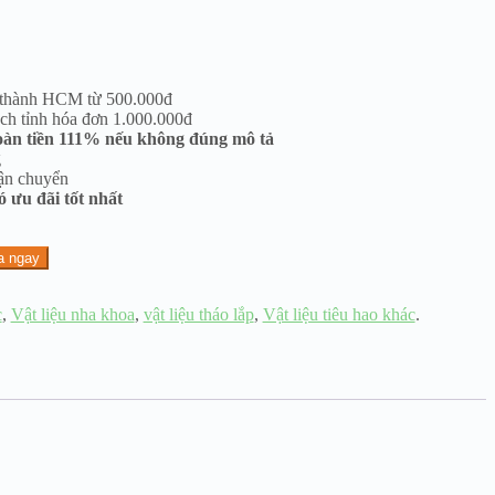
 thành HCM từ 500.000đ
ch tỉnh hóa đơn 1.000.000đ
oàn tiền 111% nếu không đúng mô tả
g
ận chuyển
 ưu đãi tốt nhất
a ngay
c
,
Vật liệu nha khoa
,
vật liệu tháo lắp
,
Vật liệu tiêu hao khác
.