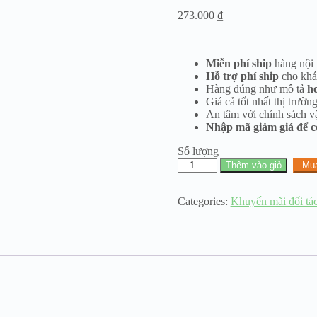
273.000
₫
Miễn phí ship
hàng nội
Hỗ trợ phí ship
cho khá
Hàng đúng như mô tả
h
Giá cả tốt nhất thị trườn
An tâm với chính sách v
Nhập mã giảm giá để có
Số lượng
Bảng
Thêm vào giỏ
Mu
so
màu
VITAPAN
Categories:
Khuyến mãi đối tá
Classical
16
màu
số
lượng