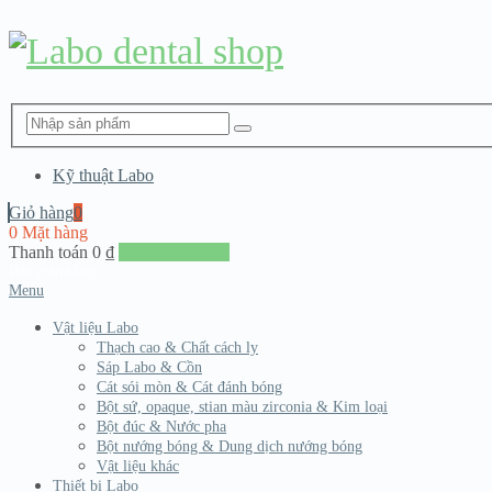
Kỹ thuật Labo
Giỏ hàng
0
0 Mặt hàng
Thanh toán
0
₫
Đến giang hàng
Menu
Vật liệu Labo
Thạch cao & Chất cách ly
Sáp Labo & Cồn
Cát sói mòn & Cát đánh bóng
Bột sứ, opaque, stian màu zirconia & Kim loại
Bột đúc & Nước pha
Bột nướng bóng & Dung dịch nướng bóng
Vật liệu khác
Thiết bị Labo