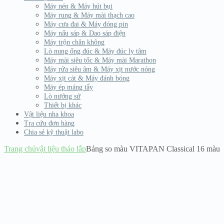
Máy nén & Máy hút bụi
Máy rung & Máy mài thạch cao
Máy cưa đai & Máy đóng pin
Máy nấu sáp & Dao sáp điện
Máy trộn chân không
Lò nung ống đúc & Máy đúc ly tâm
Máy mài siêu tốc & Máy mài Marathon
Máy rửa siêu âm & Máy xịt nước nóng
Máy xịt cát & Máy đánh bóng
Máy ép máng tẩy
Lò nướng sứ
Thiết bị khác
Vật liệu nha khoa
Tra cứu đơn hàng
Chia sẻ kỹ thuật labo
Trang chủ
vật liệu tháo lắp
Bảng so màu VITAPAN Classical 16 màu