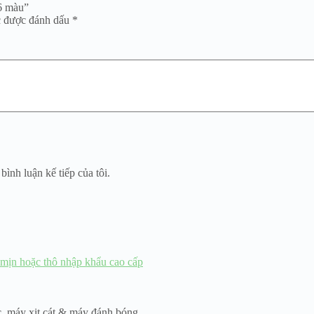
6 màu”
c được đánh dấu
*
bình luận kế tiếp của tôi.
c
,
máy xịt cát & máy đánh bóng