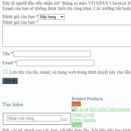
Hãy là người đầu tiên nhận xét “Bảng so màu VITAPAN Classical 1
Email của bạn sẽ không được hiển thị công khai.
Các trường bắt buộ
Đánh giá của bạn
*
Đánh giá của bạn
*
Tên
*
Email
*
Lưu tên của tôi, email, và trang web trong trình duyệt này cho lần 
Related Products
Tìm kiếm
Sale!
Quick Look
View Details
Chọn
Bột, cát sứ, thạch cao các loại
,
vật liệu tháo lắp
,
Vật liệu tiêu hao khá