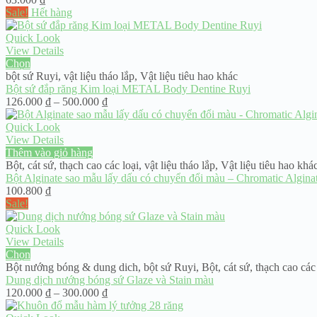
Sale!
Hết hàng
Quick Look
View Details
Chọn
bột sứ Ruyi
,
vật liệu tháo lắp
,
Vật liệu tiêu hao khác
Bột sứ đắp răng Kim loại METAL Body Dentine Ruyi
Khoảng
126.000
₫
–
500.000
₫
giá:
từ
Quick Look
126.000 ₫
View Details
đến
Thêm vào giỏ hàng
500.000 ₫
Bột, cát sứ, thạch cao các loại
,
vật liệu tháo lắp
,
Vật liệu tiêu hao khá
Bột Alginate sao mẫu lấy dấu có chuyển đổi màu – Chromatic Alginat
100.800
₫
Sale!
Quick Look
View Details
Chọn
Bột nướng bóng & dung dich
,
bột sứ Ruyi
,
Bột, cát sứ, thạch cao các
Dung dịch nướng bóng sứ Glaze và Stain màu
Khoảng
120.000
₫
–
300.000
₫
giá: