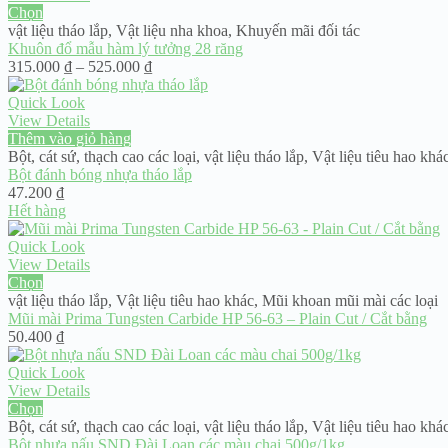
Chọn
vật liệu tháo lắp
,
Vật liệu nha khoa
,
Khuyến mãi đối tác
Khuôn đổ mẫu hàm lý tưởng 28 răng
Khoảng
315.000
₫
–
525.000
₫
giá:
từ
Quick Look
315.000 ₫
View Details
đến
Thêm vào giỏ hàng
525.000 ₫
Bột, cát sứ, thạch cao các loại
,
vật liệu tháo lắp
,
Vật liệu tiêu hao khá
Bột đánh bóng nhựa tháo lắp
47.200
₫
Hết hàng
Quick Look
View Details
Chọn
vật liệu tháo lắp
,
Vật liệu tiêu hao khác
,
Mũi khoan mũi mài các loại
Mũi mài Prima Tungsten Carbide HP 56-63 – Plain Cut / Cắt bằng
50.400
₫
Quick Look
View Details
Chọn
Bột, cát sứ, thạch cao các loại
,
vật liệu tháo lắp
,
Vật liệu tiêu hao khá
Bột nhựa nấu SND Đài Loan các màu chai 500g/1kg