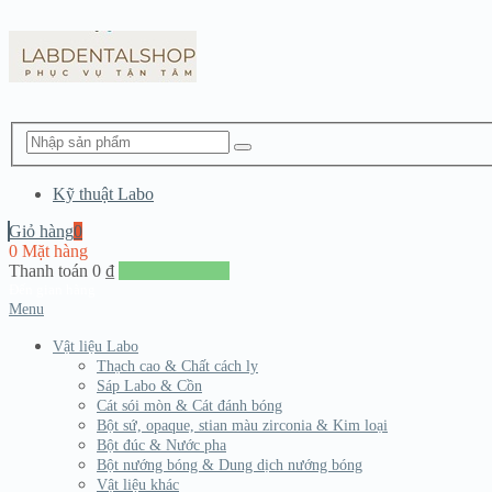
Kỹ thuật Labo
Giỏ hàng
0
0 Mặt hàng
Thanh toán
0
₫
Đến giang hàng
Menu
Vật liệu Labo
Thạch cao & Chất cách ly
Sáp Labo & Cồn
Cát sói mòn & Cát đánh bóng
Bột sứ, opaque, stian màu zirconia & Kim loại
Bột đúc & Nước pha
Bột nướng bóng & Dung dịch nướng bóng
Vật liệu khác