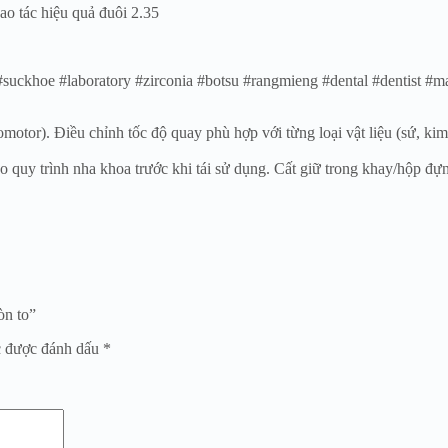
ao tác hiệu quả đuôi 2.35
uckhoe #laboratory #zirconia #botsu #rangmieng #dental #dentist #ma
tor). Điều chỉnh tốc độ quay phù hợp với từng loại vật liệu (sứ, kim l
o quy trình nha khoa trước khi tái sử dụng. Cất giữ trong khay/hộp đ
òn to”
c được đánh dấu
*