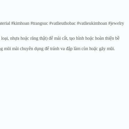
terial #kimhoan #trangsuc #vatlieuthobac #vatlieukimhoan #jewelry
oại, nhựa hoặc răng thật) để mài cắt, tạo hình hoặc hoàn thiện bề
ựng mũi mài chuyên dụng để tránh va đập làm cùn hoặc gãy mũi.