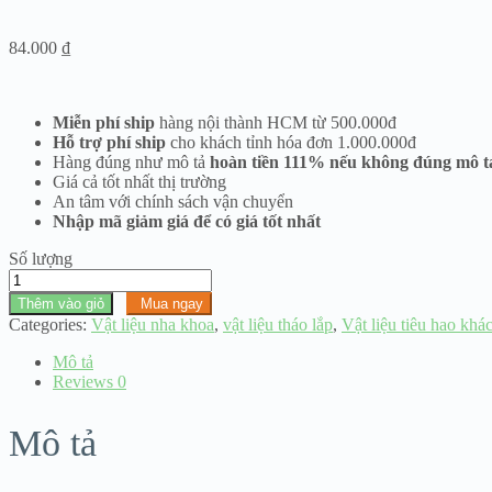
84.000
₫
Miễn phí ship
hàng nội thành HCM từ 500.000đ
Hỗ trợ phí ship
cho khách tỉnh hóa đơn 1.000.000đ
Hàng đúng như mô tả
hoàn tiền 111% nếu không đúng mô t
Giá cả tốt nhất thị trường
An tâm với chính sách vận chuyển
Nhập mã giảm giá để có giá tốt nhất
Số lượng
Mũi
mài
Thêm vào giỏ
Mua ngay
xương
Categories:
Vật liệu nha khoa
,
vật liệu tháo lắp
,
Vật liệu tiêu hao khá
mài
nhưa
Mô tả
zico
Reviews
0
đầu
tròn
Mô tả
to
số
lượng