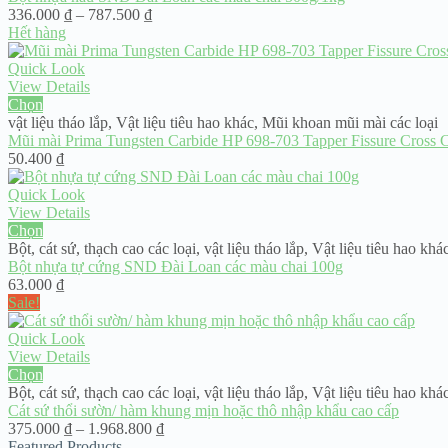
Khoảng
336.000
₫
–
787.500
₫
giá:
Hết hàng
từ
336.000 ₫
Quick Look
đến
View Details
787.500 ₫
Chọn
vật liệu tháo lắp
,
Vật liệu tiêu hao khác
,
Mũi khoan mũi mài các loại
Mũi mài Prima Tungsten Carbide HP 698-703 Tapper Fissure Cross 
50.400
₫
Quick Look
View Details
Chọn
Bột, cát sứ, thạch cao các loại
,
vật liệu tháo lắp
,
Vật liệu tiêu hao khá
Bột nhựa tự cứng SND Đài Loan các màu chai 100g
63.000
₫
Sale!
Quick Look
View Details
Chọn
Bột, cát sứ, thạch cao các loại
,
vật liệu tháo lắp
,
Vật liệu tiêu hao khá
Cát sứ thổi sườn/ hàm khung mịn hoặc thô nhập khẩu cao cấp
Khoảng
375.000
₫
–
1.968.800
₫
giá:
Featured Products