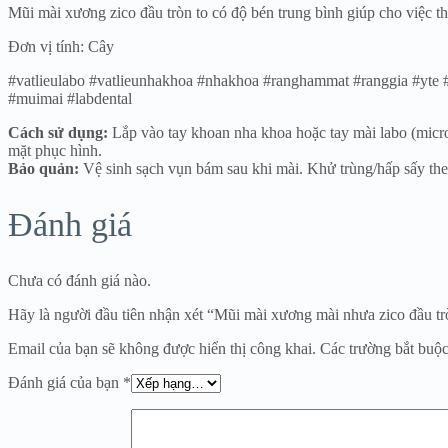
Mũi mài xương zico đầu tròn to có độ bén trung bình giúp cho việc th
Đơn vị tính: Cây
#vatlieulabo #vatlieunhakhoa #nhakhoa #ranghammat #ranggia #yte #s
#muimai #labdental
Cách sử dụng:
Lắp vào tay khoan nha khoa hoặc tay mài labo (micromo
mặt phục hình.
Bảo quản:
Vệ sinh sạch vụn bám sau khi mài. Khử trùng/hấp sấy the
Đánh giá
Chưa có đánh giá nào.
Hãy là người đầu tiên nhận xét “Mũi mài xương mài nhưa zico đầu tr
Email của bạn sẽ không được hiển thị công khai.
Các trường bắt buộ
Đánh giá của bạn
*