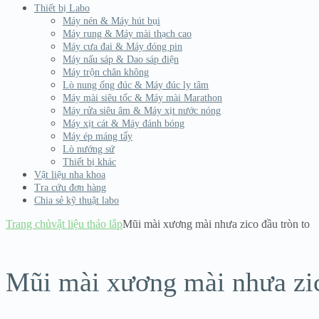
Thiết bị Labo
Máy nén & Máy hút bụi
Máy rung & Máy mài thạch cao
Máy cưa đai & Máy đóng pin
Máy nấu sáp & Dao sáp điện
Máy trộn chân không
Lò nung ống đúc & Máy đúc ly tâm
Máy mài siêu tốc & Máy mài Marathon
Máy rửa siêu âm & Máy xịt nước nóng
Máy xịt cát & Máy đánh bóng
Máy ép máng tẩy
Lò nướng sứ
Thiết bị khác
Vật liệu nha khoa
Tra cứu đơn hàng
Chia sẻ kỹ thuật labo
Trang chủ
vật liệu tháo lắp
Mũi mài xương mài nhưa zico đầu tròn to
Mũi mài xương mài nhưa zic