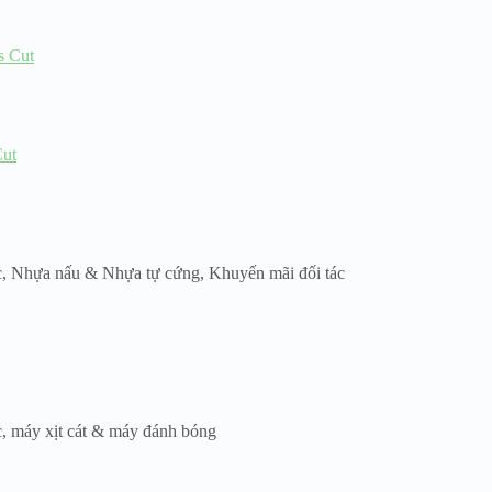
Cut
c
,
Nhựa nấu & Nhựa tự cứng
,
Khuyến mãi đối tác
c
,
máy xịt cát & máy đánh bóng