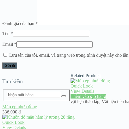
Đánh giá của bạn
*
Tên
*
Email
*
Lưu tên của tôi, email, và trang web trong trình duyệt này cho lần 
Related Products
Tìm kiếm
Quick Look
View Details
Thêm vào giỏ hàng
vật liệu tháo lắp
,
Vật liệu tiêu h
Múp ép nhựa đồng
336.000
₫
Quick Look
View Details