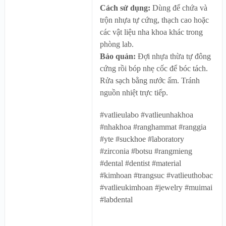
Cách sử dụng:
Dùng để chứa và
trộn nhựa tự cứng, thạch cao hoặc
các vật liệu nha khoa khác trong
phòng lab.
Bảo quản:
Đợi nhựa thừa tự đông
cứng rồi bóp nhẹ cốc để bóc tách.
Rửa sạch bằng nước ấm. Tránh
nguồn nhiệt trực tiếp.
#vatlieulabo #vatlieunhakhoa
#nhakhoa #ranghammat #ranggia
#yte #suckhoe #laboratory
#zirconia #botsu #rangmieng
#dental #dentist #material
#kimhoan #trangsuc #vatlieuthobac
#vatlieukimhoan #jewelry #muimai
#labdental