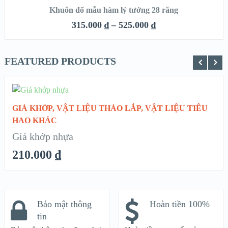
Khuôn đổ mẫu hàm lý tưởng 28 răng
QUICK LOOK
315.000
₫
–
525.000
₫
VIEW DETAILS
FEATURED PRODUCTS
CHỌN
GIÁ KHỚP
,
VẬT LIỆU THÁO LẮP
,
VẬT LIỆU TIÊU
QUICK LOOK
HAO KHÁC
Giá khớp nhựa
VIEW DETAILS
210.000
₫
Bảo mật thông
Hoàn tiền 100%
tin