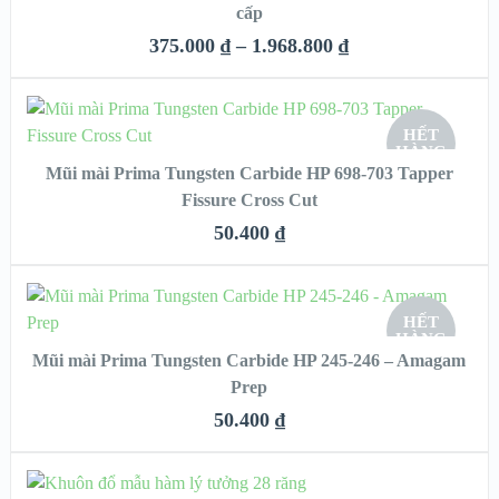
cấp
VIEW DETAILS
375.000
₫
–
1.968.800
₫
CHỌN
HẾT
HÀNG
Mũi mài Prima Tungsten Carbide HP 698-703 Tapper
QUICK LOOK
Fissure Cross Cut
VIEW DETAILS
50.400
₫
CHỌN
HẾT
HÀNG
Mũi mài Prima Tungsten Carbide HP 245-246 – Amagam
QUICK LOOK
Prep
VIEW DETAILS
50.400
₫
CHỌN