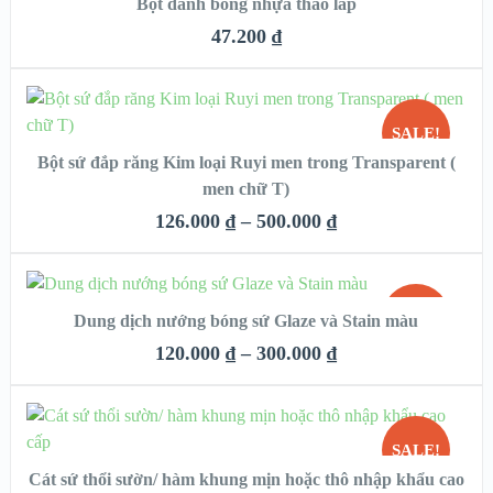
Bột đánh bóng nhựa tháo lắp
QUICK LOOK
47.200
₫
VIEW DETAILS
CHỌN
SALE!
Bột sứ đắp răng Kim loại Ruyi men trong Transparent (
QUICK LOOK
men chữ T)
HẾT
VIEW DETAILS
126.000
₫
–
500.000
₫
HÀNG
CHỌN
SALE!
Dung dịch nướng bóng sứ Glaze và Stain màu
QUICK LOOK
120.000
₫
–
300.000
₫
VIEW DETAILS
CHỌN
SALE!
Cát sứ thổi sườn/ hàm khung mịn hoặc thô nhập khẩu cao
QUICK LOOK