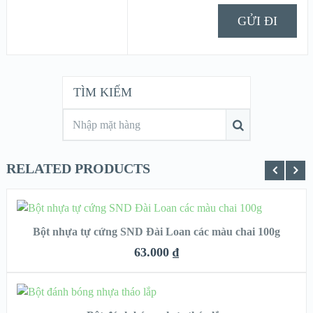
TÌM KIẾM
RELATED PRODUCTS
CHỌN
Bột nhựa tự cứng SND Đài Loan các màu chai 100g
QUICK LOOK
63.000
₫
VIEW DETAILS
THÊM VÀO GIỎ HÀNG