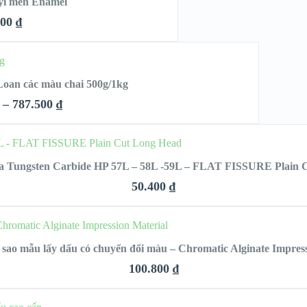
uyi men Enamel
000
₫
HẾT
K
HÀNG
oan các màu chai 500g/1kg
S
–
787.500
₫
K LOOK
CHỌN
a Tungsten Carbide HP 57L – 58L -59L – FLAT FISSURE Plain 
DETAILS
50.400
₫
QUICK LOOK
THÊM VÀO GIỎ HÀNG
 sao mẫu lấy dấu có chuyển đổi màu – Chromatic Alginate Impres
VIEW DETAILS
100.800
₫
QUICK LOOK
N