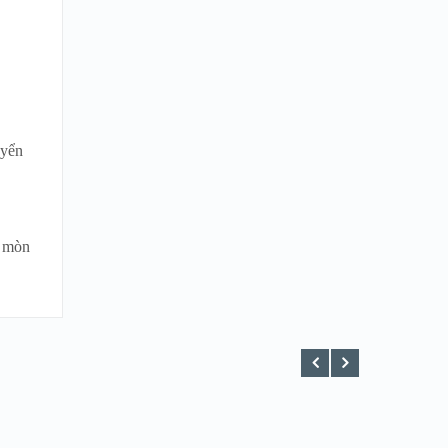
uyển
n mòn