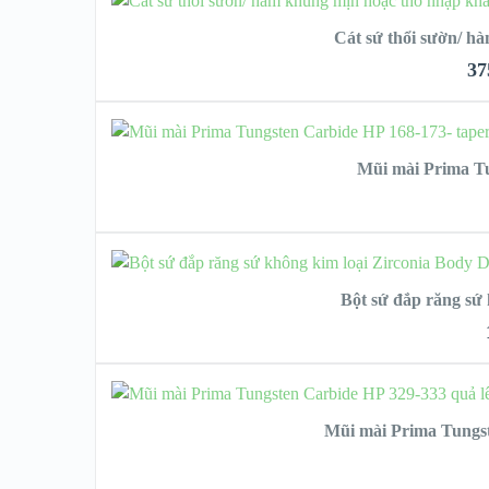
Cát sứ thổi sườn/ h
37
C
Mũi mài Prima Tun
CHỌ
Bột sứ đắp răng sứ
CHỌN
Mũi mài Prima Tungst