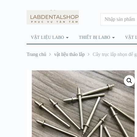
VẬT LIỆU LABO
THIẾT BỊ LABO
VẬT 
Trang chủ
vật liệu tháo lắp
Cây trục lắp nhọn để 