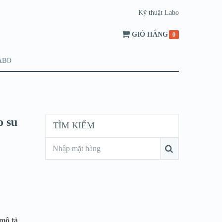
Kỹ thuật Labo
GIỎ HÀNG
0
ABO
o su
TÌM KIẾM
mô tả