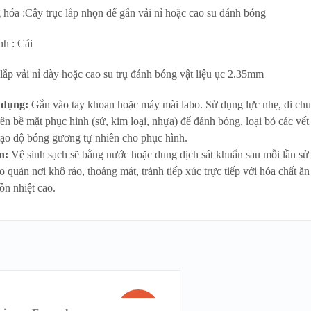
 hóa :Cây trục lắp nhọn để gắn vải nỉ hoặc cao su đánh bóng
nh : Cái
lắp vải nỉ dày hoặc cao su trụ đánh bóng vật liệu ục 2.35mm
 dụng:
Gắn vào tay khoan hoặc máy mài labo. Sử dụng lực nhẹ, di ch
trên bề mặt phục hình (sứ, kim loại, nhựa) để đánh bóng, loại bỏ các vết
tạo độ bóng gương tự nhiên cho phục hình.
n:
Vệ sinh sạch sẽ bằng nước hoặc dung dịch sát khuẩn sau mỗi lần sử
 quản nơi khô ráo, thoáng mát, tránh tiếp xúc trực tiếp với hóa chất ă
ồn nhiệt cao.
SALE!