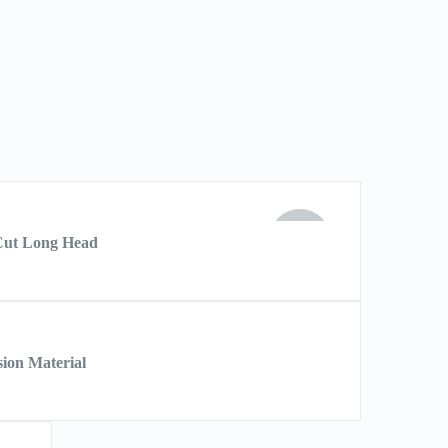
HẾT
Cut Long Head
HÀNG
sion Material