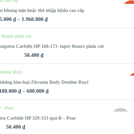
SAL
àm khung mịn hoặc thô nhập khẩu cao cấp
VIEW DETAILS
5.000
₫
–
1.968.800
₫
QUICK LOOK
HỌN
gsten Carbide HP 168-173- taper fissure plain cut
VIEW DETAILS
50.400
₫
QUICK LOOK
N
S
 không kim loại Zirconia Body Dentine Ruyi
VIEW DETAILS
180.000
₫
–
680.000
₫
QUICK LOOK
H
HẾT
en Carbide HP 329-333 quả lê – Pear
HÀNG
VIEW DETAILS
50.400
₫