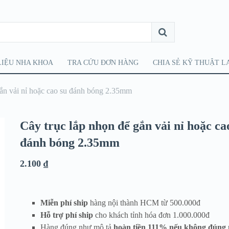
LIỆU NHA KHOA
TRA CỨU ĐƠN HÀNG
CHIA SẺ KỸ THUẬT L
gắn vải nỉ hoặc cao su đánh bóng 2.35mm
Cây trục lắp nhọn để gắn vải nỉ hoặc ca
đánh bóng 2.35mm
2.100
₫
Miễn phí ship
hàng nội thành HCM từ 500.000đ
Hỗ trợ phí ship
cho khách tỉnh hóa đơn 1.000.000đ
Hàng đúng như mô tả
hoàn tiền 111% nếu không đúng 