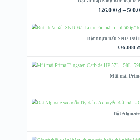
Bột sứ đắp răng Kim loại R
126.000
₫
–
500.
QUICK LOO
CHỌN
Bột nhựa nấu SND Đài L
VIEW DETAIL
336.000
₫
QUIC
Mũi mài Prim
VIEW 
Bột Alginate
CHỌ