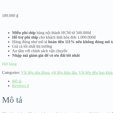
189.000
₫
Miễn phí ship
hàng nội thành HCM từ 500.000đ
Hỗ trợ phí ship
cho khách tỉnh hóa đơn 1.000.000đ
Hàng đúng như mô tả
hoàn tiền 111% nếu không đúng mô t
Giá cả tốt nhất thị trường
An tâm với chính sách vận chuyển
Nhập mã giảm giá để có ưu đãi tốt nhất
Hết hàng
Categories:
Vật liệu nha khoa
,
vật liệu tháo lắp
,
Vật liệu tiêu hao khá
Mô tả
Reviews
0
Mô tả