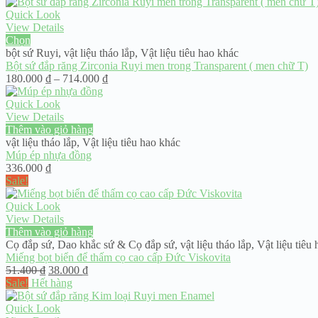
từ
120.000 ₫
Quick Look
đến
View Details
300.000 ₫
Chọn
bột sứ Ruyi
,
vật liệu tháo lắp
,
Vật liệu tiêu hao khác
Bột sứ đắp răng Zirconia Ruyi men trong Transparent ( men chữ T)
Khoảng
180.000
₫
–
714.000
₫
giá:
từ
Quick Look
180.000 ₫
View Details
đến
Thêm vào giỏ hàng
714.000 ₫
vật liệu tháo lắp
,
Vật liệu tiêu hao khác
Múp ép nhựa đồng
336.000
₫
Sale!
Quick Look
View Details
Thêm vào giỏ hàng
Cọ đắp sứ
,
Dao khắc sứ & Cọ đắp sứ
,
vật liệu tháo lắp
,
Vật liệu tiêu
Miếng bọt biển để thấm cọ cao cấp Đức Viskovita
Giá
Giá
51.400
₫
38.000
₫
gốc
hiện
Sale!
Hết hàng
là:
tại
51.400 ₫.
là:
Quick Look