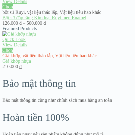
38.000 ₫.
View Details
Chọn
bột sứ Ruyi
,
vật liệu tháo lắp
,
Vật liệu tiêu hao khác
Bột sứ đắp răng Kim loại Ruyi men Enamel
Khoảng
126.000
₫
–
500.000
₫
giá:
Featured Products
từ
126.000 ₫
Quick Look
đến
View Details
500.000 ₫
Chọn
Giá khớp
,
vật liệu tháo lắp
,
Vật liệu tiêu hao khác
Giá khớp nhựa
210.000
₫
Bảo mật thông tin
Bảo mật thông tin cũng như chính sách mua hàng an toàn
Hoàn tiền 100%
Hoàn tiền ngay nếu sản phẩm không đúng như mô tả