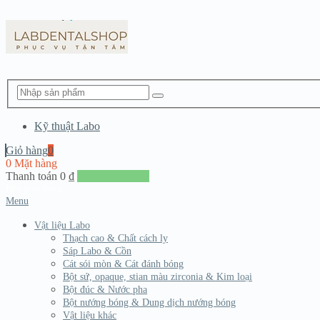
Kỹ thuật Labo
Giỏ hàng
0
0 Mặt hàng
Thanh toán
0
₫
Đến giang hàng
Menu
Vật liệu Labo
Thạch cao & Chất cách ly
Sáp Labo & Cồn
Cát sói mòn & Cát đánh bóng
Bột sứ, opaque, stian màu zirconia & Kim loại
Bột đúc & Nước pha
Bột nướng bóng & Dung dịch nướng bóng
Vật liệu khác