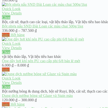
100.800
₫
Quick Look
View Details
Chọn
Bột, cát sứ, thạch cao các loại
,
vật liệu tháo lắp
,
Vật liệu tiêu hao khá
Bột nhựa nấu SND Đài Loan các màu chai 500g/1kg
Khoảng
336.000
₫
–
787.500
₫
giá:
Sale!
Hết hàng
từ
336.000 ₫
Quick Look
đến
View Details
787.500 ₫
Chọn
vật liệu tháo lắp
,
Vật liệu tiêu hao khác
Ống dây hơi khí nén PU cao cấp phi 6/8 bán lẻ mét
Khoảng
6.000
₫
–
8.000
₫
giá:
Sale!
từ
6.000 ₫
Quick Look
đến
View Details
8.000 ₫
Chọn
Bột nướng bóng & dung dich
,
bột sứ Ruyi
,
Bột, cát sứ, thạch cao các
Dung dịch nướng bóng sứ Glaze và Stain màu
Khoảng
120.000
₫
–
300.000
₫
giá:
Sale!
Hết hàng