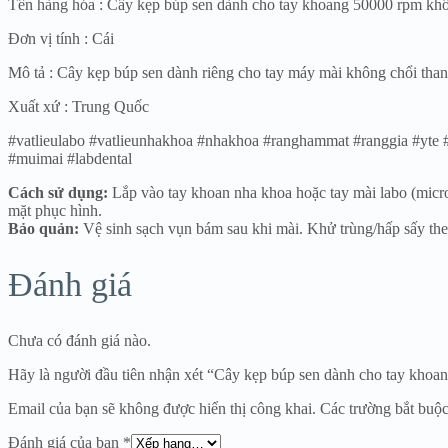
Tên hàng hóa : Cây kẹp búp sen dành cho tay khoang 50000 rpm khô
Đơn vị tính : Cái
Mô tả : Cây kẹp búp sen dành riêng cho tay máy mài không chổi than 
Xuất xứ : Trung Quốc
#vatlieulabo #vatlieunhakhoa #nhakhoa #ranghammat #ranggia #yte #s
#muimai #labdental
Cách sử dụng:
Lắp vào tay khoan nha khoa hoặc tay mài labo (micromo
mặt phục hình.
Bảo quản:
Vệ sinh sạch vụn bám sau khi mài. Khử trùng/hấp sấy the
Đánh giá
Chưa có đánh giá nào.
Hãy là người đầu tiên nhận xét “Cây kẹp búp sen dành cho tay khoa
Email của bạn sẽ không được hiển thị công khai.
Các trường bắt buộ
Đánh giá của bạn
*