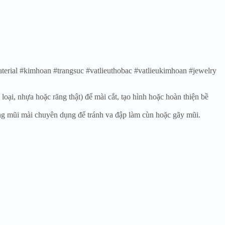
terial #kimhoan #trangsuc #vatlieuthobac #vatlieukimhoan #jewelry
oại, nhựa hoặc răng thật) để mài cắt, tạo hình hoặc hoàn thiện bề
ựng mũi mài chuyên dụng để tránh va đập làm cùn hoặc gãy mũi.