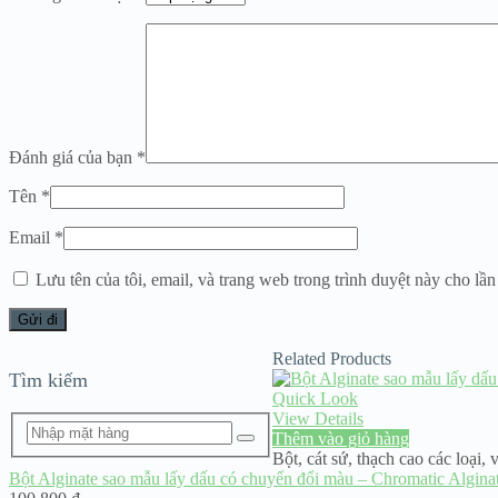
Đánh giá của bạn
*
Tên
*
Email
*
Lưu tên của tôi, email, và trang web trong trình duyệt này cho lần 
Related Products
Tìm kiếm
Quick Look
View Details
Thêm vào giỏ hàng
Bột, cát sứ, thạch cao các loại
,
v
Bột Alginate sao mẫu lấy dấu có chuyển đổi màu – Chromatic Alginat