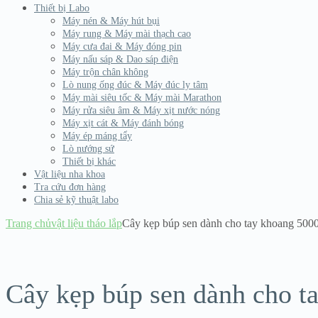
Thiết bị Labo
Máy nén & Máy hút bụi
Máy rung & Máy mài thạch cao
Máy cưa đai & Máy đóng pin
Máy nấu sáp & Dao sáp điện
Máy trộn chân không
Lò nung ống đúc & Máy đúc ly tâm
Máy mài siêu tốc & Máy mài Marathon
Máy rửa siêu âm & Máy xịt nước nóng
Máy xịt cát & Máy đánh bóng
Máy ép máng tẩy
Lò nướng sứ
Thiết bị khác
Vật liệu nha khoa
Tra cứu đơn hàng
Chia sẻ kỹ thuật labo
Trang chủ
vật liệu tháo lắp
Cây kẹp búp sen dành cho tay khoang 500
Hết hàng
Cây kẹp búp sen dành cho t