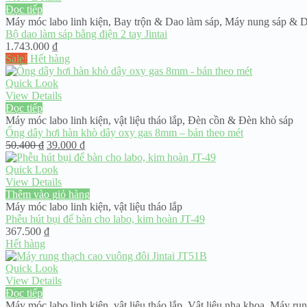
Đọc tiếp
Máy móc labo linh kiện
,
Bay trộn & Dao làm sáp
,
Máy nung sáp & D
Bộ dao làm sáp bằng điện 2 tay Jintai
1.743.000
₫
Sale!
Hết hàng
Quick Look
View Details
Đọc tiếp
Máy móc labo linh kiện
,
vật liệu tháo lắp
,
Đèn cồn & Đèn khò sáp
Ống dây hơi hàn khò dây oxy gas 8mm – bán theo mét
Giá
Giá
50.400
₫
39.000
₫
gốc
hiện
là:
tại
Quick Look
50.400 ₫.
là:
View Details
39.000 ₫.
Thêm vào giỏ hàng
Máy móc labo linh kiện
,
vật liệu tháo lắp
Phễu hút bụi để bàn cho labo, kim hoàn JT-49
367.500
₫
Hết hàng
Quick Look
View Details
Đọc tiếp
Máy móc labo linh kiện
,
vật liệu tháo lắp
,
Vật liệu nha khoa
,
Máy run