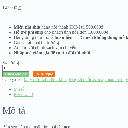
147.000
₫
Miễn phí ship
hàng nội thành HCM từ 500.000đ
Hỗ trợ phí ship
cho khách tỉnh hóa đơn 1.000.000đ
Hàng đúng như mô tả
hoàn tiền 111% nếu không đúng mô t
Giá cả tốt nhất thị trường
An tâm với chính sách vận chuyển
Nhập mã giảm giá để có ưu đãi tốt nhất
Số lượng
Búp
sen
Thêm vào giỏ
Mua ngay
máy
Categories:
Máy móc labo linh kiện
,
Mày siêu tốc & máy marathon
,
v
Demco
số
Mô tả
lượng
Reviews
0
Mô tả
Búp sen gắn mài mài kim loại Demco