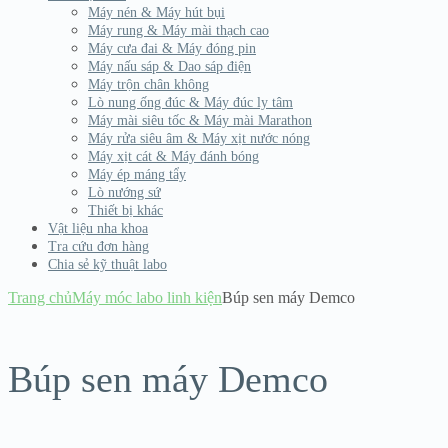
Máy nén & Máy hút bụi
Máy rung & Máy mài thạch cao
Máy cưa đai & Máy đóng pin
Máy nấu sáp & Dao sáp điện
Máy trộn chân không
Lò nung ống đúc & Máy đúc ly tâm
Máy mài siêu tốc & Máy mài Marathon
Máy rửa siêu âm & Máy xịt nước nóng
Máy xịt cát & Máy đánh bóng
Máy ép máng tẩy
Lò nướng sứ
Thiết bị khác
Vật liệu nha khoa
Tra cứu đơn hàng
Chia sẻ kỹ thuật labo
Trang chủ
Máy móc labo linh kiện
Búp sen máy Demco
Búp sen máy Demco