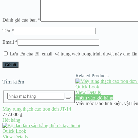
Đánh giá của bạn
*
Tên
*
Email
*
Lưu tên của tôi, email, và trang web trong trình duyệt này cho lần 
Related Products
Tìm kiếm
Quick Look
View Details
Thêm vào giỏ hàng
Máy móc labo linh kiện
,
vật liệ
Máy rung thạch cao tron đơn JT-14
777.000
₫
Hết hàng
Quick Look
View Details