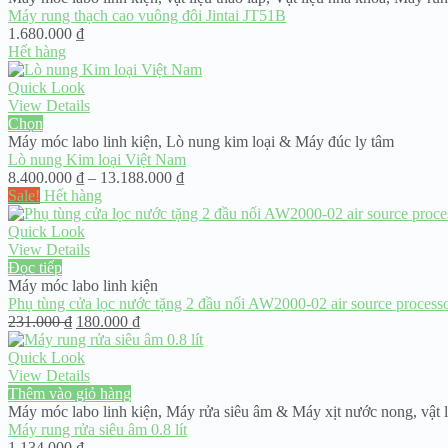
Máy rung thạch cao vuông đôi Jintai JT51B
1.680.000
₫
Hết hàng
Quick Look
View Details
Chọn
Máy móc labo linh kiện
,
Lò nung kim loại & Máy đúc ly tâm
Lò nung Kim loại Việt Nam
Khoảng
8.400.000
₫
–
13.188.000
₫
giá:
Sale!
Hết hàng
từ
8.400.000 ₫
Quick Look
đến
View Details
13.188.000 ₫
Đọc tiếp
Máy móc labo linh kiện
Phụ tùng cửa lọc nước tặng 2 đầu nối AW2000-02 air source process
Giá
Giá
231.000
₫
180.000
₫
gốc
hiện
là:
tại
Quick Look
231.000 ₫.
là:
View Details
180.000 ₫.
Thêm vào giỏ hàng
Máy móc labo linh kiện
,
Máy rửa siêu âm & Máy xịt nước nong
,
vật 
Máy rung rửa siêu âm 0.8 lít
1.134.000
₫