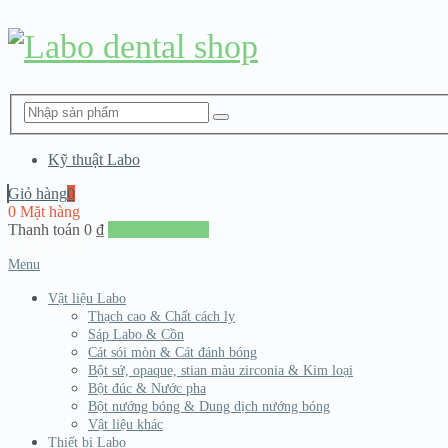
Kỹ thuật Labo
Giỏ hàng
0
0 Mặt hàng
Thanh toán
0
₫
Đến giang hàng
Menu
Vật liệu Labo
Thạch cao & Chất cách ly
Sáp Labo & Cồn
Cát sói mòn & Cát đánh bóng
Bột sứ, opaque, stian màu zirconia & Kim loại
Bột đúc & Nước pha
Bột nướng bóng & Dung dịch nướng bóng
Vật liệu khác
Thiết bị Labo