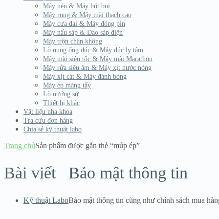
Máy nén & Máy hút bụi
Máy rung & Máy mài thạch cao
Máy cưa đai & Máy đóng pin
Máy nấu sáp & Dao sáp điện
Máy trộn chân không
Lò nung ống đúc & Máy đúc ly tâm
Máy mài siêu tốc & Máy mài Marathon
Máy rửa siêu âm & Máy xịt nước nóng
Máy xịt cát & Máy đánh bóng
Máy ép máng tẩy
Lò nướng sứ
Thiết bị khác
Vật liệu nha khoa
Tra cứu đơn hàng
Chia sẻ kỹ thuật labo
Trang chủ
Sản phẩm được gắn thẻ “múp ép”
Bài viết
Bảo mật thông tin
Kỹ thuật Labo
Bảo mật thông tin cũng như chính sách mua hàn