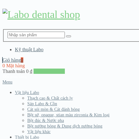
Kỹ thuật Labo
Giỏ hàng
0
0 Mặt hàng
Thanh toán
0
₫
Đến giang hàng
Menu
Vật liệu Labo
Thạch cao & Chất cách ly
Sáp Labo & Cồn
Cát sói mòn & Cát đánh bóng
Bột sứ, opaque, stian màu zirconia & Kim loại
Bột đúc & Nước pha
Bột nướng bóng & Dung dịch nướng bóng
Vật liệu khác
Thiết bị Labo