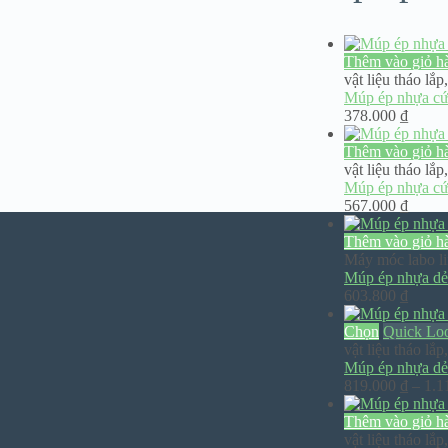
Thêm vào giỏ h
vật liệu tháo lắp
Múp ép nhựa cứ
378.000
₫
Thêm vào giỏ h
vật liệu tháo lắp
Múp ép nhựa cứ
567.000
₫
Thêm vào giỏ h
Máy móc labo li
Múp ép nhựa d
603.800
₫
Chọn
Quick Lo
vật liệu tháo lắp
Múp ép nhựa dẻ
819.000
₫
–
1.1
Thêm vào giỏ h
vật liệu tháo lắp