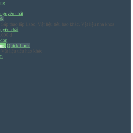
đến
ồng
1.113.000 ₫
ok
,
Sáp thao lắp Labo
,
Vật liệu tiêu hao khác
,
Vật liệu nha khoa
uyên chất
Khoảng
.000
₫
giá:
từ
àng
Quick Look
388.500 ₫
,
Vật liệu tiêu hao khác
đến
ơn
420.000 ₫