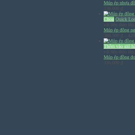
Múp ép nhựa đ
336.000
₫
Chọn
Quick Lo
vật liệu tháo lắp
Múp ép đông ng
388.500
₫
–
420
Thêm vào giỏ h
vật liệu tháo lắp
Múp ép đồng đ
336.000
₫