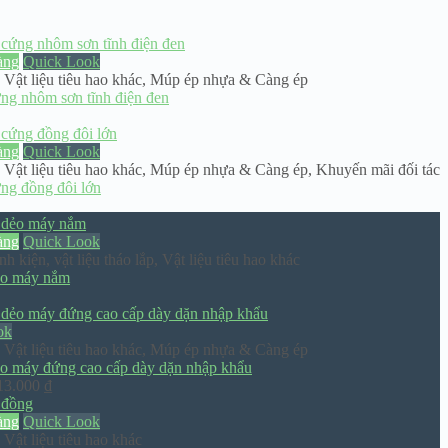
àng
Quick Look
,
Vật liệu tiêu hao khác
,
Múp ép nhựa & Càng ép
ng nhôm sơn tĩnh điện đen
àng
Quick Look
,
Vật liệu tiêu hao khác
,
Múp ép nhựa & Càng ép
,
Khuyến mãi đối tác
ng đồng đôi lớn
àng
Quick Look
nh kiện
,
vật liệu tháo lắp
,
Vật liệu tiêu hao khác
ẻo máy nắm
ok
,
Vật liệu tiêu hao khác
,
Múp ép nhựa & Càng ép
o máy đứng cao cấp dày dặn nhập khẩu
Khoảng
13.000
₫
giá:
từ
àng
Quick Look
819.000 ₫
,
Vật liệu tiêu hao khác