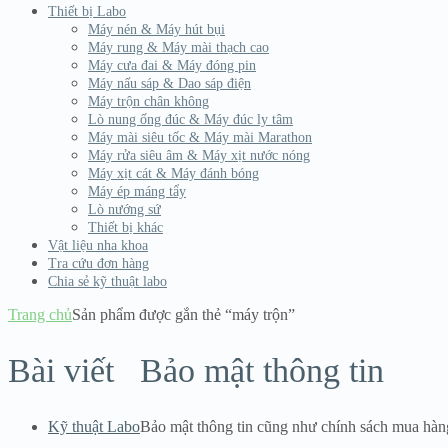
Thiết bị Labo
Máy nén & Máy hút bụi
Máy rung & Máy mài thạch cao
Máy cưa đai & Máy đóng pin
Máy nấu sáp & Dao sáp điện
Máy trộn chân không
Lò nung ống đúc & Máy đúc ly tâm
Máy mài siêu tốc & Máy mài Marathon
Máy rửa siêu âm & Máy xịt nước nóng
Máy xịt cát & Máy đánh bóng
Máy ép máng tẩy
Lò nướng sứ
Thiết bị khác
Vật liệu nha khoa
Tra cứu đơn hàng
Chia sẻ kỹ thuật labo
Trang chủ
Sản phẩm được gắn thẻ “máy trộn”
Bài viết
Bảo mật thông tin
Kỹ thuật Labo
Bảo mật thông tin cũng như chính sách mua hàn