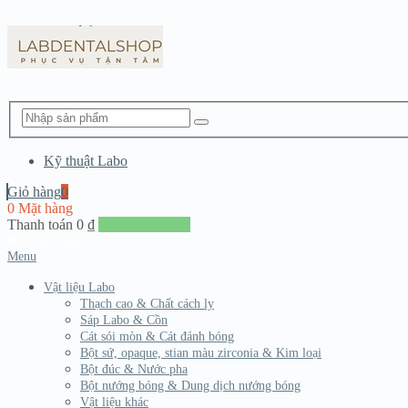
Kỹ thuật Labo
Giỏ hàng
0
0 Mặt hàng
Thanh toán
0
₫
Đến giang hàng
Menu
Vật liệu Labo
Thạch cao & Chất cách ly
Sáp Labo & Cồn
Cát sói mòn & Cát đánh bóng
Bột sứ, opaque, stian màu zirconia & Kim loại
Bột đúc & Nước pha
Bột nướng bóng & Dung dịch nướng bóng
Vật liệu khác