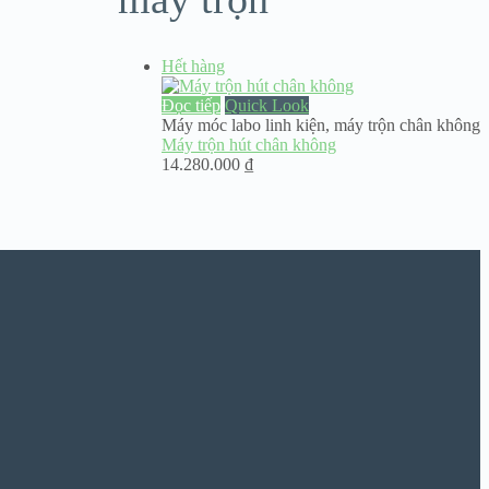
Hết hàng
Đọc tiếp
Quick Look
Máy móc labo linh kiện
,
máy trộn chân không
Máy trộn hút chân không
14.280.000
₫