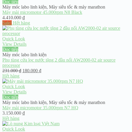
Đọc tiếp
Máy móc labo linh kiện
,
Mày siêu tốc & máy marathon
Máy mài micromotor 45.000rpm N8 Black
4.410.000
₫
Sale!
Hết hàng
Quick Look
View Details
Đọc tiếp
Máy móc labo linh kiện
Phụ tùng cửa lọc nước tặng 2 đầu nối AW2000-02 air source
processor
Giá
Giá
231.000
₫
180.000
₫
gốc
hiện
Hết hàng
là:
tại
231.000 ₫.
là:
Quick Look
180.000 ₫.
View Details
Đọc tiếp
Máy móc labo linh kiện
,
Mày siêu tốc & máy marathon
Máy mài micromotor 35.000rpm N7 HQ
3.150.000
₫
Hết hàng
Quick Look