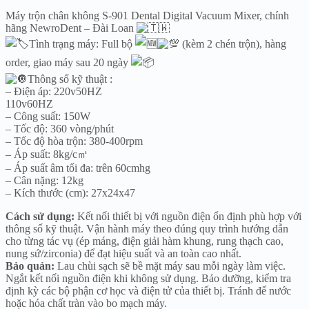
Máy trộn chân không S-901 Dental Digital Vacuum Mixer, chính
hãng NewroDent – Đài Loan
Tình trạng máy: Full bộ
(kèm 2 chén trộn), hàng
order, giao máy sau 20 ngày
Thông số kỹ thuật :
– Điện áp: 220v50HZ
110v60HZ
– Công suất: 150W
– Tốc độ: 360 vòng/phút
– Tốc độ hòa trộn: 380-400rpm
– Áp suất: 8kg/c㎡
– Áp suất âm tối đa: trên 60cmhg
– Cân nặng: 12kg
– Kích thước (cm): 27x24x47
Cách sử dụng:
Kết nối thiết bị với nguồn điện ổn định phù hợp với
thông số kỹ thuật. Vận hành máy theo đúng quy trình hướng dẫn
cho từng tác vụ (ép máng, điện giải hàm khung, rung thạch cao,
nung sứ/zirconia) để đạt hiệu suất và an toàn cao nhất.
Bảo quản:
Lau chùi sạch sẽ bề mặt máy sau mỗi ngày làm việc.
Ngắt kết nối nguồn điện khi không sử dụng. Bảo dưỡng, kiểm tra
định kỳ các bộ phận cơ học và điện tử của thiết bị. Tránh để nước
hoặc hóa chất tràn vào bo mạch máy.