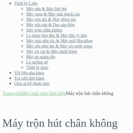
Thiết bị Labo
Máy nén & Máy hút bụi
Máy rung & Máy mài thạch cao
Máy cưa đai & Máy đóng pin
Máy nấu sáp & Dao sáp điện
Máy trộn chân không
Lò nung ống đúc & Máy đúc ly tâm
Máy mài siêu tốc & Máy mài Marathon
Máy rửa siêu âm & Máy xịt nước nóng
Máy xịt cát & Máy đánh bóng
Máy ép máng tẩy
Lò nướng sứ
Thiết bị khác
Vật liệu nha khoa
Tra cứu đơn hàng
Chia sẻ kỹ thuật labo
Trang chủ
Máy móc labo linh kiện
Máy trộn hút chân không
Hết hàng
Máy trộn hút chân không