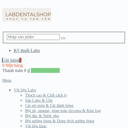
Kỹ thuật Labo
Giỏ hàng
0
0 Mặt hàng
Thanh toán
0
₫
Đến giang hàng
Menu
Vật liệu Labo
Thạch cao & Chất cách ly
Sáp Labo & Cồn
Cát sói mòn & Cát đánh bóng
Bột sứ, opaque, stian màu zirconia & Kim loại
Bột đúc & Nước pha
Bột nướng bóng & Dung dịch nướng bóng
Vật liệu khác