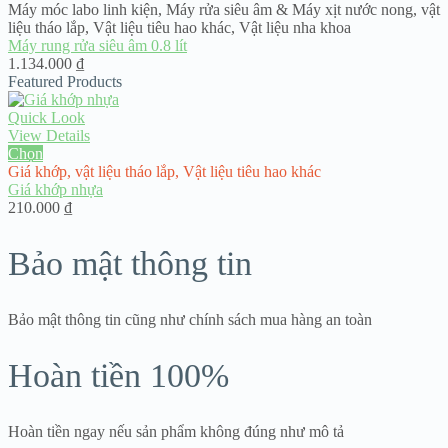
294.000 ₫
Máy móc labo linh kiện
,
Máy rửa siêu âm & Máy xịt nước nong
,
vật
liệu tháo lắp
,
Vật liệu tiêu hao khác
,
Vật liệu nha khoa
Máy rung rửa siêu âm 0.8 lít
1.134.000
₫
Featured Products
Quick Look
View Details
Chọn
Giá khớp
,
vật liệu tháo lắp
,
Vật liệu tiêu hao khác
Giá khớp nhựa
210.000
₫
Bảo mật thông tin
Bảo mật thông tin cũng như chính sách mua hàng an toàn
Hoàn tiền 100%
Hoàn tiền ngay nếu sản phẩm không đúng như mô tả