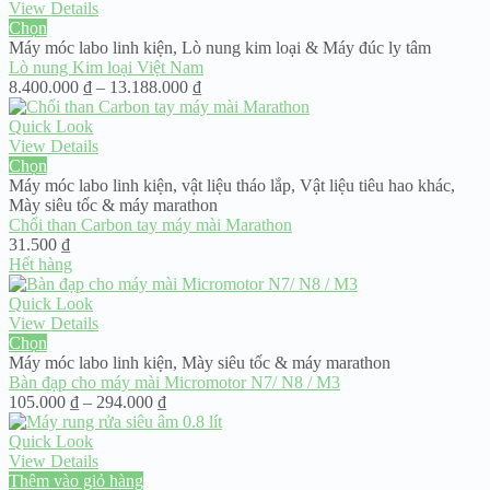
View Details
Chọn
Máy móc labo linh kiện
,
Lò nung kim loại & Máy đúc ly tâm
Lò nung Kim loại Việt Nam
Khoảng
8.400.000
₫
–
13.188.000
₫
giá:
từ
Quick Look
8.400.000 ₫
View Details
đến
Chọn
13.188.000 ₫
Máy móc labo linh kiện
,
vật liệu tháo lắp
,
Vật liệu tiêu hao khác
,
Mày siêu tốc & máy marathon
Chổi than Carbon tay máy mài Marathon
31.500
₫
Hết hàng
Quick Look
View Details
Chọn
Máy móc labo linh kiện
,
Mày siêu tốc & máy marathon
Bàn đạp cho máy mài Micromotor N7/ N8 / M3
Khoảng
105.000
₫
–
294.000
₫
giá:
từ
Quick Look
105.000 ₫
View Details
đến
Thêm vào giỏ hàng