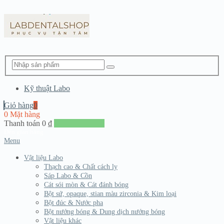
Kỹ thuật Labo
Giỏ hàng
0
0 Mặt hàng
Thanh toán
0
₫
Đến giang hàng
Menu
Vật liệu Labo
Thạch cao & Chất cách ly
Sáp Labo & Cồn
Cát sói mòn & Cát đánh bóng
Bột sứ, opaque, stian màu zirconia & Kim loại
Bột đúc & Nước pha
Bột nướng bóng & Dung dịch nướng bóng
Vật liệu khác