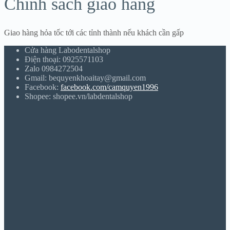
Chính sách giao hàng
Giao hàng hỏa tốc tới các tỉnh thành nếu khách cần gấp
Cửa hàng Labodentalshop
Điện thoại: 0925571103
Zalo 0984272504
Gmail: bequyenkhoaitay@gmail.com
Facebook:
facebook.com/camquyen1996
Shopee: shopee.vn/labdentalshop