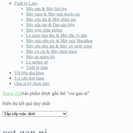
Thiết bị Labo
Máy nén & Máy hút bụi
Máy rung & Máy mài thạch cao
Máy cưa đai & Máy đóng pin
Máy nấu sáp & Dao sáp điện
Máy trộn chân không
Lò nung ống đúc & Máy đúc ly tâm
Máy mài siêu tốc & Máy mài Marathon
Máy rửa siêu âm & Máy xịt nước nóng
Máy xịt cát & Máy đánh bóng
Máy ép máng tẩy
Lò nướng sứ
Thiết bị khác
Vật liệu nha khoa
Tra cứu đơn hàng
Chia sẻ kỹ thuật labo
Trang chủ
Sản phẩm được gắn thẻ “cot gan ni”
Hiển thị kết quả duy nhất
cot gan ni