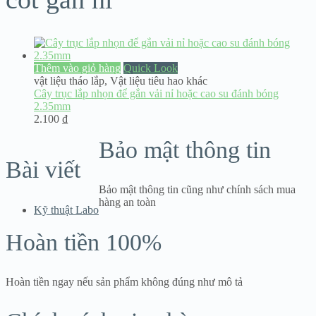
Thêm vào giỏ hàng
Quick Look
vật liệu tháo lắp
,
Vật liệu tiêu hao khác
Cây trục lắp nhọn để gắn vải nỉ hoặc cao su đánh bóng
2.35mm
2.100
₫
Bảo mật thông tin
Bài viết
Bảo mật thông tin cũng như chính sách mua
hàng an toàn
Kỹ thuật Labo
Hoàn tiền 100%
Hoàn tiền ngay nếu sản phẩm không đúng như mô tả