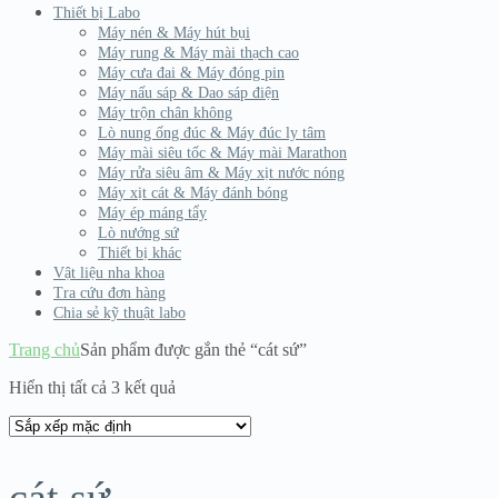
Thiết bị Labo
Máy nén & Máy hút bụi
Máy rung & Máy mài thạch cao
Máy cưa đai & Máy đóng pin
Máy nấu sáp & Dao sáp điện
Máy trộn chân không
Lò nung ống đúc & Máy đúc ly tâm
Máy mài siêu tốc & Máy mài Marathon
Máy rửa siêu âm & Máy xịt nước nóng
Máy xịt cát & Máy đánh bóng
Máy ép máng tẩy
Lò nướng sứ
Thiết bị khác
Vật liệu nha khoa
Tra cứu đơn hàng
Chia sẻ kỹ thuật labo
Trang chủ
Sản phẩm được gắn thẻ “cát sứ”
Hiển thị tất cả 3 kết quả
cát sứ