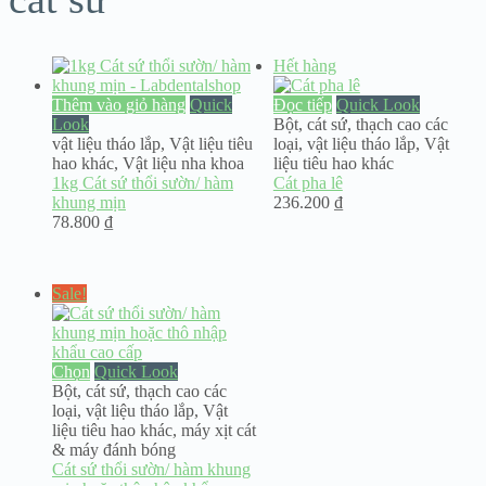
Hết hàng
Thêm vào giỏ hàng
Quick
Đọc tiếp
Quick Look
Look
Bột, cát sứ, thạch cao các
vật liệu tháo lắp
,
Vật liệu tiêu
loại
,
vật liệu tháo lắp
,
Vật
hao khác
,
Vật liệu nha khoa
liệu tiêu hao khác
1kg Cát sứ thổi sườn/ hàm
Cát pha lê
khung mịn
236.200
₫
78.800
₫
Sale!
Chọn
Quick Look
Bột, cát sứ, thạch cao các
loại
,
vật liệu tháo lắp
,
Vật
liệu tiêu hao khác
,
máy xịt cát
& máy đánh bóng
Cát sứ thổi sườn/ hàm khung