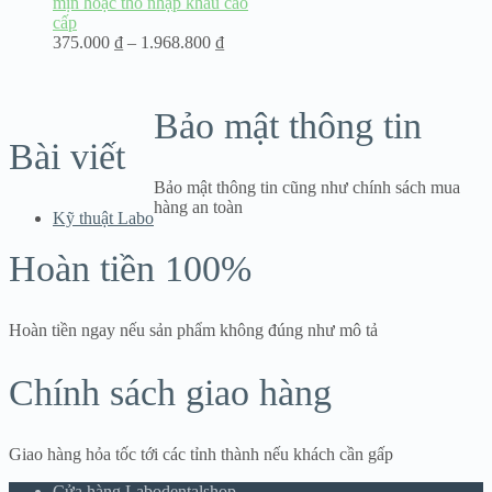
mịn hoặc thô nhập khẩu cao
cấp
Khoảng
375.000
₫
–
1.968.800
₫
giá:
từ
375.000 ₫
Bảo mật thông tin
đến
1.968.800 ₫
Bài viết
Bảo mật thông tin cũng như chính sách mua
hàng an toàn
Kỹ thuật Labo
Hoàn tiền 100%
Hoàn tiền ngay nếu sản phẩm không đúng như mô tả
Chính sách giao hàng
Giao hàng hỏa tốc tới các tỉnh thành nếu khách cần gấp
Cửa hàng Labodentalshop