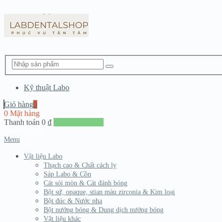
Kỹ thuật Labo
Giỏ hàng
0
0 Mặt hàng
Thanh toán
0
₫
Đến giang hàng
Menu
Vật liệu Labo
Thạch cao & Chất cách ly
Sáp Labo & Cồn
Cát sói mòn & Cát đánh bóng
Bột sứ, opaque, stian màu zirconia & Kim loại
Bột đúc & Nước pha
Bột nướng bóng & Dung dịch nướng bóng
Vật liệu khác