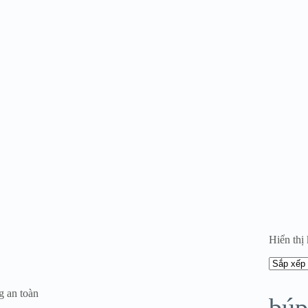
Hiển thị
g an toàn
búp