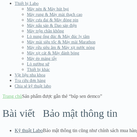
Thiết bị Labo
Máy nén & Máy hút bụi
Máy rung & Máy mài thạch cao
Máy cưa đai & Máy đóng pin
Máy nấu sáp & Dao sáp điện
Máy trộn chân không
Lò nung ống đúc & Máy đúc ly tâm
Máy mài siêu tốc & Máy mài Marathon
Máy rửa siêu âm & Máy xịt nước nóng
Máy xịt cát & Máy đánh bóng
Máy ép máng tẩy
Lò nướng sứ
Thiết bị khác
Vật liệu nha khoa
Tra cứu đơn hàng
Chia sẻ kỹ thuật labo
Trang chủ
Sản phẩm được gắn thẻ “búp sen demco”
Bài viết
Bảo mật thông tin
Kỹ thuật Labo
Bảo mật thông tin cũng như chính sách mua hàn