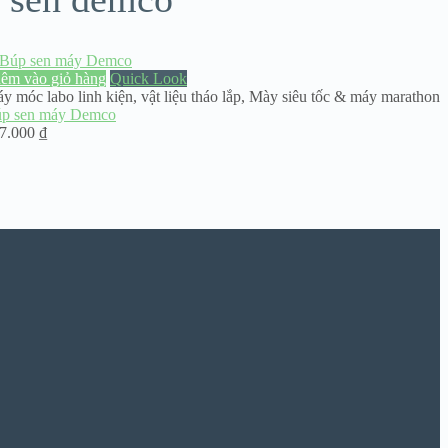
êm vào giỏ hàng
Quick Look
y móc labo linh kiện
,
vật liệu tháo lắp
,
Mày siêu tốc & máy marathon
p sen máy Demco
7.000
₫