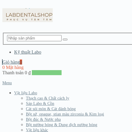
Kỹ thuật Labo
Giỏ hàng
0
0 Mặt hàng
Thanh toán
0
₫
Đến giang hàng
Menu
Vật liệu Labo
Thạch cao & Chất cách ly
Sáp Labo & Cồn
Cát sói mòn & Cát đánh bóng
Bột sứ, opaque, stian màu zirconia & Kim loại
Bột đúc & Nước pha
Bột nướng bóng & Dung dịch nướng bóng
Vật liệu khác