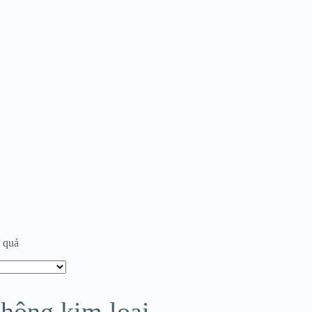
t quả
không kim loại