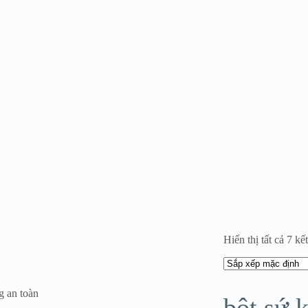
Hiển thị tất cả 7 kế
g an toàn
bột sứ 