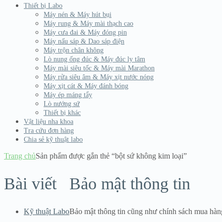
Thiết bị Labo
Máy nén & Máy hút bụi
Máy rung & Máy mài thạch cao
Máy cưa đai & Máy đóng pin
Máy nấu sáp & Dao sáp điện
Máy trộn chân không
Lò nung ống đúc & Máy đúc ly tâm
Máy mài siêu tốc & Máy mài Marathon
Máy rửa siêu âm & Máy xịt nước nóng
Máy xịt cát & Máy đánh bóng
Máy ép máng tẩy
Lò nướng sứ
Thiết bị khác
Vật liệu nha khoa
Tra cứu đơn hàng
Chia sẻ kỹ thuật labo
Trang chủ
Sản phẩm được gắn thẻ “bột sứ không kim loại”
Bài viết
Bảo mật thông tin
Kỹ thuật Labo
Bảo mật thông tin cũng như chính sách mua hàn