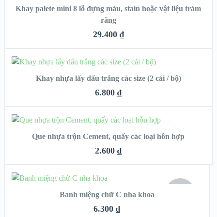
Khay palete mini 8 lỗ đựng màu, stain hoặc vật liệu trám
QUICK LOOK
răng
VIEW DETAILS
29.400
₫
CHỌN
Khay nhựa lấy dấu trắng các size (2 cái / bộ)
QUICK LOOK
6.800
₫
VIEW DETAILS
THÊM VÀO GIỎ HÀNG
Que nhựa trộn Cement, quấy các loại hỗn hợp
QUICK LOOK
2.600
₫
VIEW DETAILS
ĐỌC TIẾP
HẾT
Banh miệng chữ C nha khoa
HÀNG
QUICK LOOK
6.300
₫