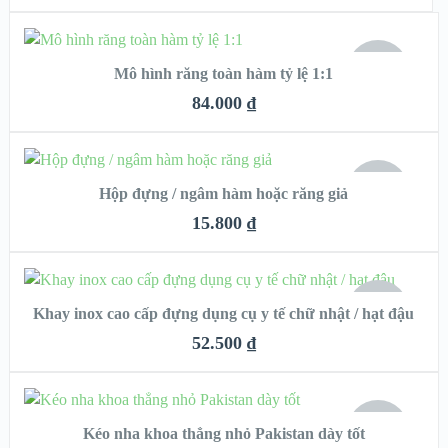
VIEW DETAILS
ĐỌC TIẾP
HẾT
Mô hình răng toàn hàm tỷ lệ 1:1
HÀNG
QUICK LOOK
84.000
₫
VIEW DETAILS
ĐỌC TIẾP
HẾT
Hộp đựng / ngâm hàm hoặc răng giả
HÀNG
QUICK LOOK
15.800
₫
VIEW DETAILS
ĐỌC TIẾP
HẾT
Khay inox cao cấp đựng dụng cụ y tế chữ nhật / hạt đậu
HÀNG
QUICK LOOK
52.500
₫
VIEW DETAILS
ĐỌC TIẾP
HẾT
Kéo nha khoa thẳng nhỏ Pakistan dày tốt
HÀNG