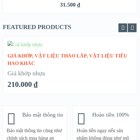
QUICK LOOK
31.500
₫
VIEW DETAILS
FEATURED PRODUCTS
CHỌN
GIÁ KHỚP
,
VẬT LIỆU THÁO LẮP
,
VẬT LIỆU TIÊU
QUICK LOOK
HAO KHÁC
Giá khớp nhựa
VIEW DETAILS
210.000
₫
Bảo mật thông tin
Hoàn tiền 100%
Bảo mật thông tin cũng như
Hoàn tiền ngay nếu sản
chính sách mua hàng an
phẩm không đúng như mô