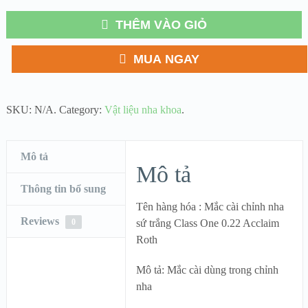
THÊM VÀO GIỎ
MUA NGAY
SKU:
N/A
.
Category:
Vật liệu nha khoa
.
Mô tả
Mô tả
Thông tin bổ sung
Tên hàng hóa : Mắc cài chỉnh nha
Reviews
0
sứ trắng Class One 0.22 Acclaim
Roth
Mô tả: Mắc cài dùng trong chỉnh
nha