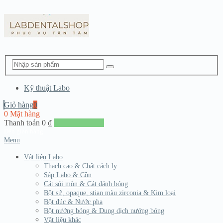
Kỹ thuật Labo
Giỏ hàng
0
0 Mặt hàng
Thanh toán
0
₫
Đến giang hàng
Menu
Vật liệu Labo
Thạch cao & Chất cách ly
Sáp Labo & Cồn
Cát sói mòn & Cát đánh bóng
Bột sứ, opaque, stian màu zirconia & Kim loại
Bột đúc & Nước pha
Bột nướng bóng & Dung dịch nướng bóng
Vật liệu khác