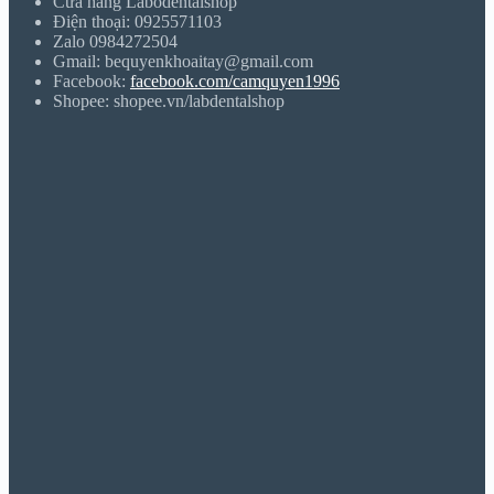
Cửa hàng Labodentalshop
Điện thoại: 0925571103
Zalo 0984272504
Gmail: bequyenkhoaitay@gmail.com
Facebook:
facebook.com/camquyen1996
Shopee: shopee.vn/labdentalshop