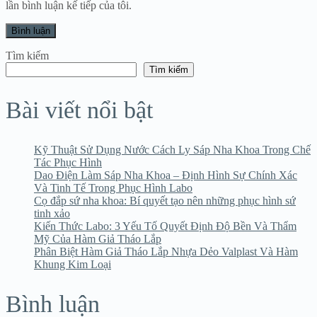
lần bình luận kế tiếp của tôi.
Tìm kiếm
Tìm kiếm
Bài viết nổi bật
Kỹ Thuật Sử Dụng Nước Cách Ly Sáp Nha Khoa Trong Chế
Tác Phục Hình
Dao Điện Làm Sáp Nha Khoa – Định Hình Sự Chính Xác
Và Tinh Tế Trong Phục Hình Labo
Cọ đắp sứ nha khoa: Bí quyết tạo nên những phục hình sứ
tinh xảo
Kiến Thức Labo: 3 Yếu Tố Quyết Định Độ Bền Và Thẩm
Mỹ Của Hàm Giả Tháo Lắp
Phân Biệt Hàm Giả Tháo Lắp Nhựa Dẻo Valplast Và Hàm
Khung Kim Loại
Bình luận