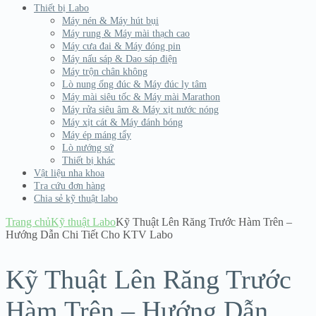
Thiết bị Labo
Máy nén & Máy hút bụi
Máy rung & Máy mài thạch cao
Máy cưa đai & Máy đóng pin
Máy nấu sáp & Dao sáp điện
Máy trộn chân không
Lò nung ống đúc & Máy đúc ly tâm
Máy mài siêu tốc & Máy mài Marathon
Máy rửa siêu âm & Máy xịt nước nóng
Máy xịt cát & Máy đánh bóng
Máy ép máng tẩy
Lò nướng sứ
Thiết bị khác
Vật liệu nha khoa
Tra cứu đơn hàng
Chia sẻ kỹ thuật labo
Trang chủ
Kỹ thuật Labo
Kỹ Thuật Lên Răng Trước Hàm Trên –
Hướng Dẫn Chi Tiết Cho KTV Labo
Kỹ Thuật Lên Răng Trước
Hàm Trên – Hướng Dẫn