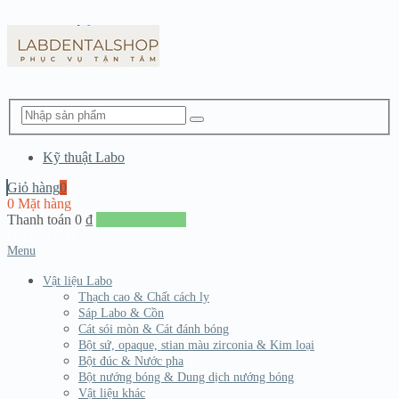
Kỹ thuật Labo
Giỏ hàng
0
0 Mặt hàng
Thanh toán
0
₫
Đến giang hàng
Menu
Vật liệu Labo
Thạch cao & Chất cách ly
Sáp Labo & Cồn
Cát sói mòn & Cát đánh bóng
Bột sứ, opaque, stian màu zirconia & Kim loại
Bột đúc & Nước pha
Bột nướng bóng & Dung dịch nướng bóng
Vật liệu khác