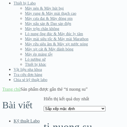
Thiết bị Labo
Máy nén & Máy hút bụi
Máy rung & Máy mài thạch cao
Máy cưa đai & Máy đóng pin
Máy nấu sáp & Dao sáp điện
Máy trộn chân không
Lò nung ống đúc & Máy đúc ly tâm
Máy mài siêu tốc & Máy mài Marathon
Máy rửa siêu âm & Máy xịt nước nóng
Máy xịt cát & Máy đánh bóng
Máy ép máng tẩy
Lò nướng sứ
Thiết bị khác
Vật liệu nha khoa
Tra cứu đơn hàng
Chia sẻ kỹ thuật labo
Trang chủ
Sản phẩm được gắn thẻ “ti nuong su”
Hiển thị kết quả duy nhất
Bài viết
Kỹ thuật Labo
ti nuong su