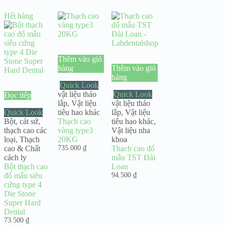
Hết hàng
Thêm vào giỏ
hàng
Thêm vào giỏ
hàng
Quick Look
vật liệu tháo
Quick Look
Đọc tiếp
lắp
,
Vật liệu
vật liệu tháo
Quick Look
tiêu hao khác
lắp
,
Vật liệu
Bột, cát sứ,
Thạch cao
tiêu hao khác
,
thạch cao các
vàng type3
Vật liệu nha
loại
,
Thạch
20KG
khoa
cao & Chất
735.000
₫
Thạch cao đổ
cách ly
mẫu TST Đài
Bột thạch cao
Loan
đổ mẫu siêu
94.500
₫
cứng type 4
Die Stone
Super Hard
Dental
73.500
₫