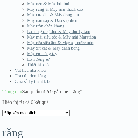
Máy nén & Máy hút bụi
Máy rung & Máy mài thạch cao
Máy cưa đai & Máy đóng pin
Máy nấu sáp & Dao sáp điện
Máy trộn chân không
Lò nung ống đúc & Máy đúc ly tâm
Máy mài siêu tốc & Máy mài Marathon
Máy rửa siêu âm & Máy xịt nước nóng
Máy xịt cát & Máy đánh bóng
Máy ép máng tẩy
Lò nướng sứ
Thiết bị khác
Vật liệu nha khoa
Tra cứu đơn hàng
Chia sẻ kỹ thuật labo
Trang chủ
Sản phẩm được gắn thẻ “răng”
Hiển thị tất cả 6 kết quả
răng