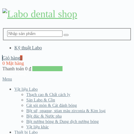
Kỹ thuật Labo
Giỏ hàng
0
0 Mặt hàng
Thanh toán
0
₫
Đến giang hàng
Menu
Vật liệu Labo
Thạch cao & Chất cách ly
Sáp Labo & Cồn
Cát sói mòn & Cát đánh bóng
Bột sứ, opaque, stian màu zirconia & Kim loại
Bột đúc & Nước pha
Bột nướng bóng & Dung dịch nướng bóng
Vật liệu khác
Thiết bị Labo