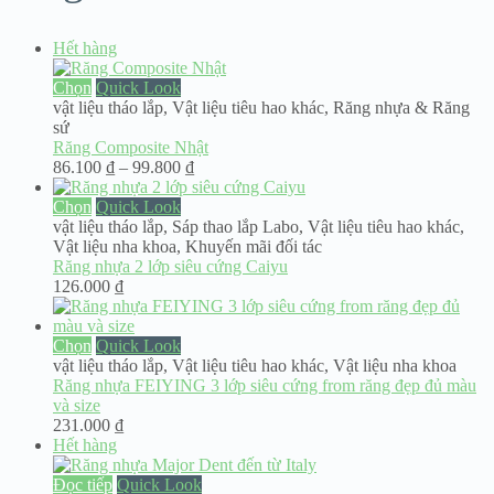
Hết hàng
Chọn
Quick Look
vật liệu tháo lắp
,
Vật liệu tiêu hao khác
,
Răng nhựa & Răng
sứ
Răng Composite Nhật
Khoảng
86.100
₫
–
99.800
₫
giá:
từ
Chọn
Quick Look
86.100 ₫
vật liệu tháo lắp
,
Sáp thao lắp Labo
,
Vật liệu tiêu hao khác
,
đến
Vật liệu nha khoa
,
Khuyến mãi đối tác
99.800 ₫
Răng nhựa 2 lớp siêu cứng Caiyu
126.000
₫
Chọn
Quick Look
vật liệu tháo lắp
,
Vật liệu tiêu hao khác
,
Vật liệu nha khoa
Răng nhựa FEIYING 3 lớp siêu cứng from răng đẹp đủ màu
và size
231.000
₫
Hết hàng
Đọc tiếp
Quick Look