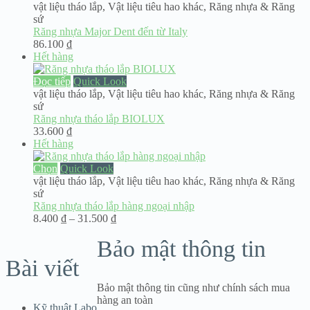
vật liệu tháo lắp
,
Vật liệu tiêu hao khác
,
Răng nhựa & Răng
sứ
Răng nhựa Major Dent đến từ Italy
86.100
₫
Hết hàng
Đọc tiếp
Quick Look
vật liệu tháo lắp
,
Vật liệu tiêu hao khác
,
Răng nhựa & Răng
sứ
Răng nhựa tháo lắp BIOLUX
33.600
₫
Hết hàng
Chọn
Quick Look
vật liệu tháo lắp
,
Vật liệu tiêu hao khác
,
Răng nhựa & Răng
sứ
Răng nhựa tháo lắp hàng ngoại nhập
Khoảng
8.400
₫
–
31.500
₫
giá:
Bảo mật thông tin
từ
8.400 ₫
Bài viết
đến
31.500 ₫
Bảo mật thông tin cũng như chính sách mua
hàng an toàn
Kỹ thuật Labo