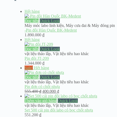
Hết hàng
Đọc tiếp
Quick Look
Máy móc labo linh kiện
,
Máy cưa đai & Máy đóng pin
-Pin đôi Hàn Quốc BK-Medent
1.890.000
₫
Hết hàng
Đọc tiếp
Quick Look
vật liệu tháo lắp
,
Vật liệu tiêu hao khác
Pin đôi JT-209
1.344.000
₫
Sale!
Hết hàng
Đọc tiếp
Quick Look
vật liệu tháo lắp
,
Vật liệu tiêu hao khác
Pin đơn có chốt nhựa
Giá
Giá
555.400
₫
400.000
₫
gốc
hiện
là:
tại
Thêm vào giỏ hàng
Quick Look
555.400 ₫.
là:
vật liệu tháo lắp
,
Vật liệu tiêu hao khác
400.000 ₫.
Set 500 cái pin đôi labo có bọc chốt nhựa
551.200
₫