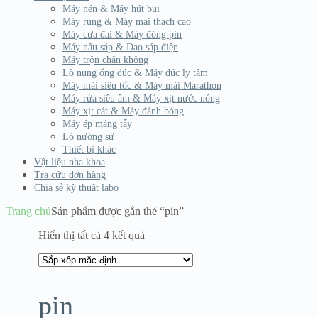
Máy nén & Máy hút bụi
Máy rung & Máy mài thạch cao
Máy cưa đai & Máy đóng pin
Máy nấu sáp & Dao sáp điện
Máy trộn chân không
Lò nung ống đúc & Máy đúc ly tâm
Máy mài siêu tốc & Máy mài Marathon
Máy rửa siêu âm & Máy xịt nước nóng
Máy xịt cát & Máy đánh bóng
Máy ép máng tẩy
Lò nướng sứ
Thiết bị khác
Vật liệu nha khoa
Tra cứu đơn hàng
Chia sẻ kỹ thuật labo
Trang chủ
Sản phẩm được gắn thẻ “pin”
Hiển thị tất cả 4 kết quả
pin