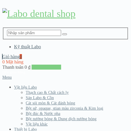
Kỹ thuật Labo
Giỏ hàng
0
0 Mặt hàng
Thanh toán
0
₫
Đến giang hàng
Menu
Vật liệu Labo
Thạch cao & Chất cách ly
Sáp Labo & Cồn
Cát sói mòn & Cát đánh bóng
Bột sứ, opaque, stian màu zirconia & Kim loại
Bột đúc & Nước pha
Bột nướng bóng & Dung dịch nướng bóng
Vật liệu khác
Thiết bị Labo