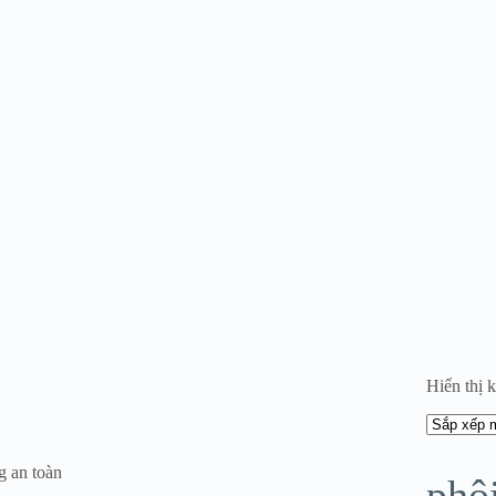
Hiển thị 
g an toàn
phộ