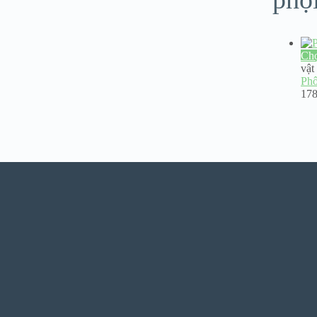
Ch
vật
Phô
17