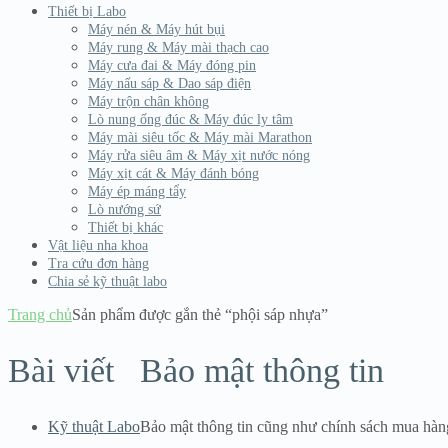
Thiết bị Labo
Máy nén & Máy hút bụi
Máy rung & Máy mài thạch cao
Máy cưa đai & Máy đóng pin
Máy nấu sáp & Dao sáp điện
Máy trộn chân không
Lò nung ống đúc & Máy đúc ly tâm
Máy mài siêu tốc & Máy mài Marathon
Máy rửa siêu âm & Máy xịt nước nóng
Máy xịt cát & Máy đánh bóng
Máy ép máng tẩy
Lò nướng sứ
Thiết bị khác
Vật liệu nha khoa
Tra cứu đơn hàng
Chia sẻ kỹ thuật labo
Trang chủ
Sản phẩm được gắn thẻ “phội sáp nhựa”
Bài viết
Bảo mật thông tin
Kỹ thuật Labo
Bảo mật thông tin cũng như chính sách mua hàn