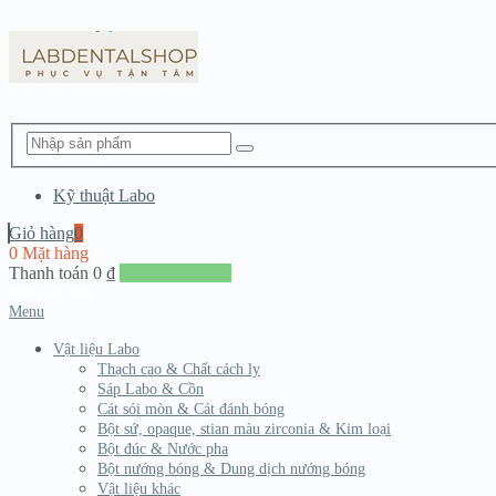
Kỹ thuật Labo
Giỏ hàng
0
0 Mặt hàng
Thanh toán
0
₫
Đến giang hàng
Menu
Vật liệu Labo
Thạch cao & Chất cách ly
Sáp Labo & Cồn
Cát sói mòn & Cát đánh bóng
Bột sứ, opaque, stian màu zirconia & Kim loại
Bột đúc & Nước pha
Bột nướng bóng & Dung dịch nướng bóng
Vật liệu khác