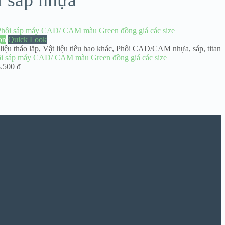
ọn
Quick Look
 liệu tháo lắp
,
Vật liệu tiêu hao khác
,
Phôi CAD/CAM nhựa, sáp, titan
i sáp máy CAD/ CAM màu Green đồng giá các size
8.500
₫