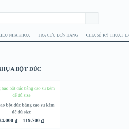
LIỆU NHA KHOA
TRA CỨU ĐƠN HÀNG
CHIA SẺ KỸ THUẬT L
”
NHỰA BỘT ĐÚC
ao bột đúc bằng cao su kèm
đế đủ size
84.000
₫
–
119.700
₫