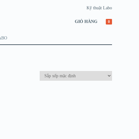
Kỹ thuật Labo
GIỎ HÀNG
0
ABO