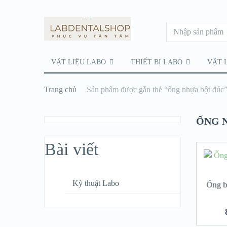
VẬT LIỆU LABO
THIẾT BỊ LABO
VẬT 
Trang chủ
Sản phẩm được gắn thẻ “ống nhựa bột đúc
ỐNG 
Bài viết
Kỹ thuật Labo
Ống b