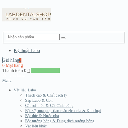
Kỹ thuật Labo
Giỏ hàng
0
0 Mặt hàng
Thanh toán
0
₫
Đến giang hàng
Menu
Vật liệu Labo
Thạch cao & Chất cách ly
Sáp Labo & Cồn
Cát sói mòn & Cát đánh bóng
Bột sứ, opaque, stian màu zirconia & Kim loại
Bột đúc & Nước pha
Bột nướng bóng & Dung dịch nướng bóng
Vật liệu khác