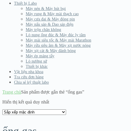
Thiết bị Labo
Máy nén & Máy hút bụi
Máy rung & Máy mài thạch cao
Máy cưa đai & Máy đóng pin
Máy nấu sáp & Dao sáp điện
Máy trộn chân không
Lò nung ống đúc & Máy đúc ly tâm
Máy mài siêu tốc & Máy mài Marathon
Máy rửa siêu âm & Máy xịt nước nóng
Máy xịt cát & Máy đánh bóng
Máy ép máng tẩy
Lò nướng sứ
Thiết bị khác
Vật liệu nha khoa
Tra cứu đơn hàng
Chia sẻ kỹ thuật labo
Trang chủ
Sản phẩm được gắn thẻ “ống gas”
Hiển thị kết quả duy nhất
ống gas