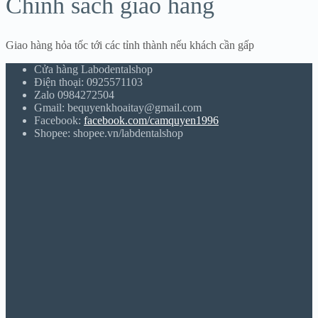
Chính sách giao hàng
Giao hàng hỏa tốc tới các tỉnh thành nếu khách cần gấp
Cửa hàng Labodentalshop
Điện thoại: 0925571103
Zalo 0984272504
Gmail: bequyenkhoaitay@gmail.com
Facebook:
facebook.com/camquyen1996
Shopee: shopee.vn/labdentalshop