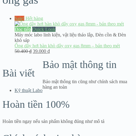
Sale!
Hết hàng
Đọc tiếp
Quick Look
Máy móc labo linh kiện
,
vật liệu tháo lắp
,
Đèn cồn & Đèn
khò sáp
Ống dây hơi hàn khò dây oxy gas 8mm – bán theo mét
Giá
Giá
50.400
₫
39.000
₫
gốc
hiện
Bảo mật thông tin
là:
tại
50.400 ₫.
là:
Bài viết
39.000 ₫.
Bảo mật thông tin cũng như chính sách mua
hàng an toàn
Kỹ thuật Labo
Hoàn tiền 100%
Hoàn tiền ngay nếu sản phẩm không đúng như mô tả