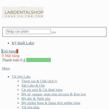
Kỹ thuật Labo
Giỏ hàng
0
0 Mặt hàng
Thanh toán
0
₫
Đến giang hàng
Menu
Vật liệu Labo
Thạch cao & Chất cách ly
Sáp Labo & Cồn
Cát sói mòn & Cát đánh bóng
Bột sứ, opaque, stian màu zirconia & Kim loại
Bột đúc & Nước pha
Bột nướng bóng & Dung dịch nướng bóng
Vật liệu khác