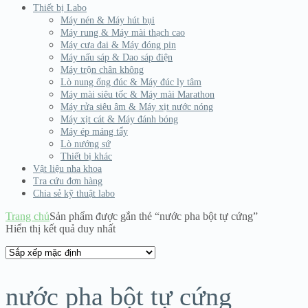
Thiết bị Labo
Máy nén & Máy hút bụi
Máy rung & Máy mài thạch cao
Máy cưa đai & Máy đóng pin
Máy nấu sáp & Dao sáp điện
Máy trộn chân không
Lò nung ống đúc & Máy đúc ly tâm
Máy mài siêu tốc & Máy mài Marathon
Máy rửa siêu âm & Máy xịt nước nóng
Máy xịt cát & Máy đánh bóng
Máy ép máng tẩy
Lò nướng sứ
Thiết bị khác
Vật liệu nha khoa
Tra cứu đơn hàng
Chia sẻ kỹ thuật labo
Trang chủ
Sản phẩm được gắn thẻ “nước pha bột tự cứng”
Hiển thị kết quả duy nhất
nước pha bột tự cứng