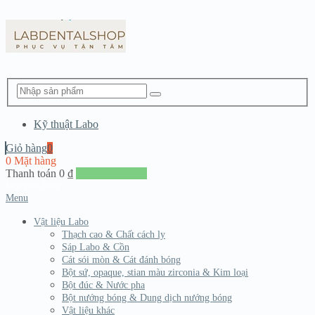
Kỹ thuật Labo
Giỏ hàng
0
0 Mặt hàng
Thanh toán
0
₫
Đến giang hàng
Menu
Vật liệu Labo
Thạch cao & Chất cách ly
Sáp Labo & Cồn
Cát sói mòn & Cát đánh bóng
Bột sứ, opaque, stian màu zirconia & Kim loại
Bột đúc & Nước pha
Bột nướng bóng & Dung dịch nướng bóng
Vật liệu khác