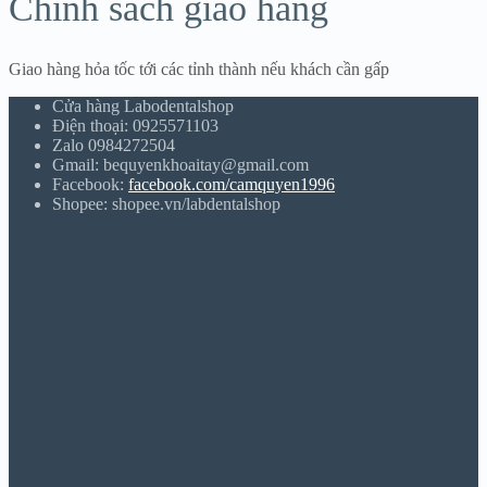
Chính sách giao hàng
Giao hàng hỏa tốc tới các tỉnh thành nếu khách cần gấp
Cửa hàng Labodentalshop
Điện thoại: 0925571103
Zalo 0984272504
Gmail: bequyenkhoaitay@gmail.com
Facebook:
facebook.com/camquyen1996
Shopee: shopee.vn/labdentalshop