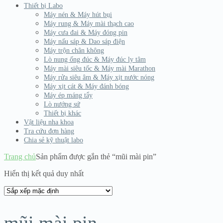
Thiết bị Labo
Máy nén & Máy hút bụi
Máy rung & Máy mài thạch cao
Máy cưa đai & Máy đóng pin
Máy nấu sáp & Dao sáp điện
Máy trộn chân không
Lò nung ống đúc & Máy đúc ly tâm
Máy mài siêu tốc & Máy mài Marathon
Máy rửa siêu âm & Máy xịt nước nóng
Máy xịt cát & Máy đánh bóng
Máy ép máng tẩy
Lò nướng sứ
Thiết bị khác
Vật liệu nha khoa
Tra cứu đơn hàng
Chia sẻ kỹ thuật labo
Trang chủ
Sản phẩm được gắn thẻ “mũi mài pin”
Hiển thị kết quả duy nhất
mũi mài pin