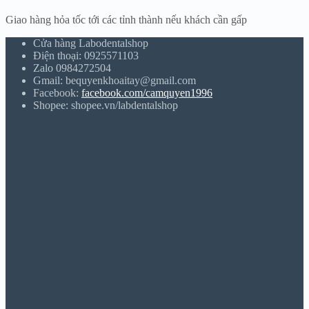
Giao hàng hỏa tốc tới các tỉnh thành nếu khách cần gấp
Cửa hàng Labodentalshop
Điện thoại: 0925571103
Zalo 0984272504
Gmail: bequyenkhoaitay@gmail.com
Facebook:
facebook.com/camquyen1996
Shopee: shopee.vn/labdentalshop