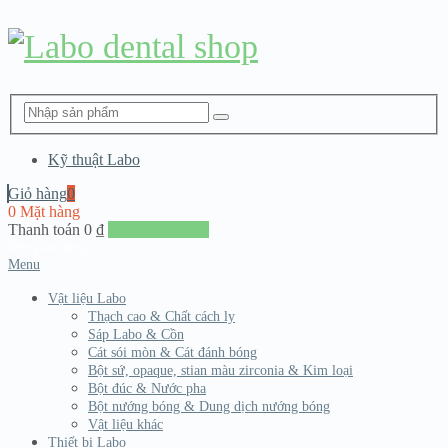
Kỹ thuật Labo
Giỏ hàng
0
0 Mặt hàng
Thanh toán
0
₫
Đến giang hàng
Menu
Vật liệu Labo
Thạch cao & Chất cách ly
Sáp Labo & Cồn
Cát sói mòn & Cát đánh bóng
Bột sứ, opaque, stian màu zirconia & Kim loại
Bột đúc & Nước pha
Bột nướng bóng & Dung dịch nướng bóng
Vật liệu khác
Thiết bị Labo