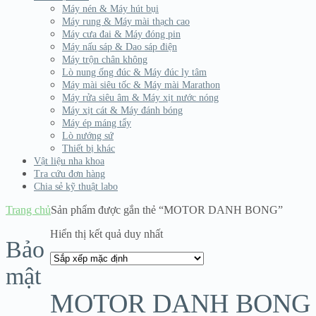
Máy nén & Máy hút bụi
Máy rung & Máy mài thạch cao
Máy cưa đai & Máy đóng pin
Máy nấu sáp & Dao sáp điện
Máy trộn chân không
Lò nung ống đúc & Máy đúc ly tâm
Máy mài siêu tốc & Máy mài Marathon
Máy rửa siêu âm & Máy xịt nước nóng
Máy xịt cát & Máy đánh bóng
Máy ép máng tẩy
Lò nướng sứ
Thiết bị khác
Vật liệu nha khoa
Tra cứu đơn hàng
Chia sẻ kỹ thuật labo
Trang chủ
Sản phẩm được gắn thẻ “MOTOR DANH BONG”
Hiển thị kết quả duy nhất
Bảo
mật
MOTOR DANH BONG