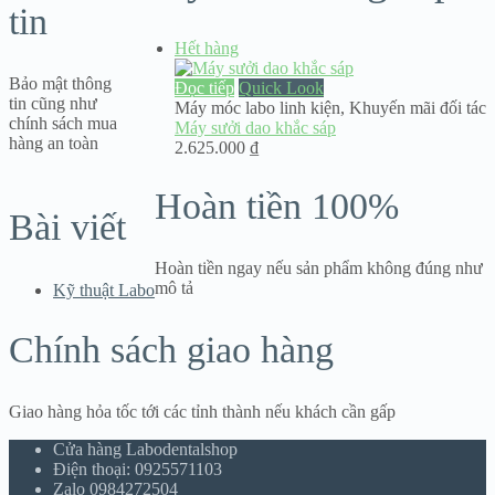
tin
Hết hàng
Bảo mật thông
Đọc tiếp
Quick Look
tin cũng như
Máy móc labo linh kiện
,
Khuyến mãi đối tác
chính sách mua
Máy sưởi dao khắc sáp
hàng an toàn
2.625.000
₫
Hoàn tiền 100%
Bài viết
Hoàn tiền ngay nếu sản phẩm không đúng như
mô tả
Kỹ thuật Labo
Chính sách giao hàng
Giao hàng hỏa tốc tới các tỉnh thành nếu khách cần gấp
Cửa hàng Labodentalshop
Điện thoại: 0925571103
Zalo 0984272504