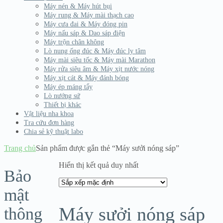
Máy nén & Máy hút bụi
Máy rung & Máy mài thạch cao
Máy cưa đai & Máy đóng pin
Máy nấu sáp & Dao sáp điện
Máy trộn chân không
Lò nung ống đúc & Máy đúc ly tâm
Máy mài siêu tốc & Máy mài Marathon
Máy rửa siêu âm & Máy xịt nước nóng
Máy xịt cát & Máy đánh bóng
Máy ép máng tẩy
Lò nướng sứ
Thiết bị khác
Vật liệu nha khoa
Tra cứu đơn hàng
Chia sẻ kỹ thuật labo
Trang chủ
Sản phẩm được gắn thẻ “Máy sưởi nóng sáp”
Hiển thị kết quả duy nhất
Bảo
mật
Máy sưởi nóng sáp
thông