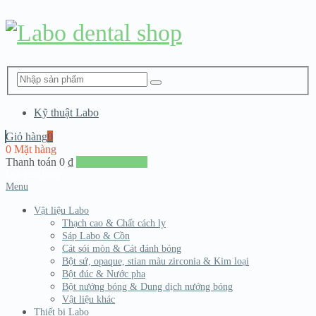
Kỹ thuật Labo
Giỏ hàng
0
0 Mặt hàng
Thanh toán
0
₫
Đến giang hàng
Menu
Vật liệu Labo
Thạch cao & Chất cách ly
Sáp Labo & Cồn
Cát sói mòn & Cát đánh bóng
Bột sứ, opaque, stian màu zirconia & Kim loại
Bột đúc & Nước pha
Bột nướng bóng & Dung dịch nướng bóng
Vật liệu khác
Thiết bị Labo