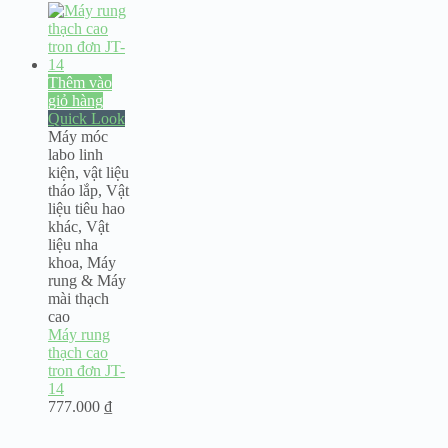
Thêm vào
giỏ hàng
Quick Look
Máy móc
labo linh
kiện
,
vật liệu
tháo lắp
,
Vật
liệu tiêu hao
khác
,
Vật
liệu nha
khoa
,
Máy
rung & Máy
mài thạch
cao
Máy rung
thạch cao
tron đơn JT-
14
777.000
₫