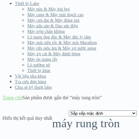
Thiết bị Labo
Máy nén & Máy hút bụi
Máy rung & Máy mài thạch cao
Máy cưa đai & Máy đóng pin
Máy nấu sáp & Dao sáp điện
Máy trộn chân không
Lò nung ống đúc & Máy đúc ly tâm
Máy mài siêu tốc & Máy mài Marathon
Máy rửa siêu âm & Máy xịt nước nóng
Máy xịt cát & Máy đánh bóng
Máy ép máng tẩy
Lò nướng sứ
Thiết bị khác
Vật liệu nha khoa
Tra cứu đơn hàng
Chia sẻ kỹ thuật labo
Trang chủ
Sản phẩm được gắn thẻ “máy rung tròn”
Hiển thị kết quả duy nhất
máy rung tròn