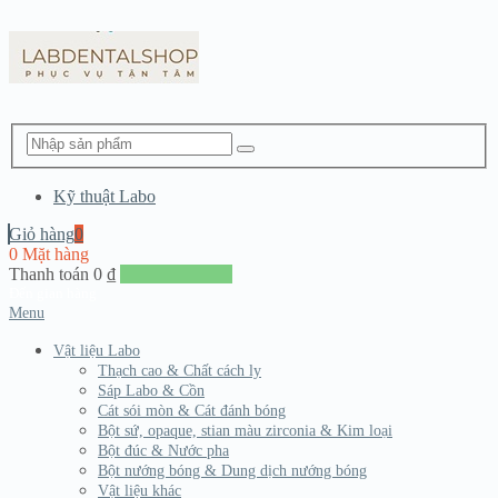
Kỹ thuật Labo
Giỏ hàng
0
0 Mặt hàng
Thanh toán
0
₫
Đến giang hàng
Menu
Vật liệu Labo
Thạch cao & Chất cách ly
Sáp Labo & Cồn
Cát sói mòn & Cát đánh bóng
Bột sứ, opaque, stian màu zirconia & Kim loại
Bột đúc & Nước pha
Bột nướng bóng & Dung dịch nướng bóng
Vật liệu khác