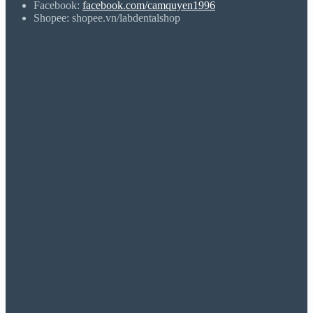
Facebook:
facebook.com/camquyen1996
Shopee: shopee.vn/labdentalshop